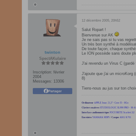
12 décembre 2005, 20h52
Salut Ropart !
Bienvenue sur AK
Je ne sais pas si tu vas regre
Un très bon synthé à modélisati
De toute façon, chaque synthé a
twinton
Le ION possède sans doute plus
SpectAKulaire
J'ai revendu un Virus C (gard
Inscription:
février
J'ajoute que j'ai un microKor
2004
8)
Messages:
13306
Tiens-nous au jus sur ton choi
Partager
Ordinateur
APPLE Imac 21,5"- Core I5 - 8Go
Claviers maitres
STUDIOLOGIC SL990 PRO - M-
Interface audionumérique
FOCUSRITE Scarlett 2i2
Enceintes
YAMAHA MSP5
/
Casque
AKG K701