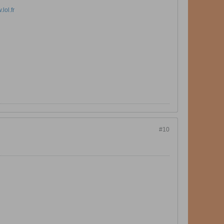
lol.fr
#10