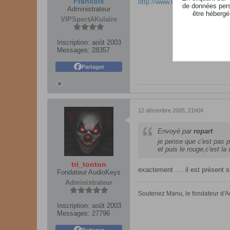
Francois
http://www.kronoscopie.fr
de données pers
Administrateur
être hébergé
VIP
SpectAKulaire
Inscription:
août 2003
Messages:
28357
Partager
12 décembre 2005, 21h04
Envoyé par
ropart
je pense que c'est pas p
et puis le rouge,c'est l
tri_tonton
exactement .... il est présent
Fondateur AudioKeys
Administrateur
Soutenez Manu, le fondateur d'Au
Inscription:
août 2003
Messages:
27796
Partager