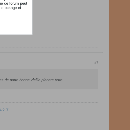
ue ce forum peut
e stockage et
#7
 de notre bonne vieille planete terre....
lol.fr