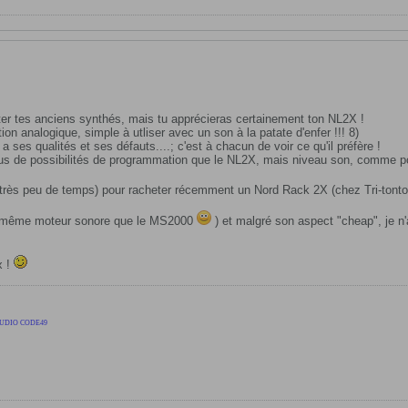
tter tes anciens synthés, mais tu apprécieras certainement ton NL2X !
on analogique, simple à utliser avec un son à la patate d'enfer !!! 8)
 ses qualités et ses défauts....; c'est à chacun de voir ce qu'il préfère !
 de possibilités de programmation que le NL2X, mais niveau son, comme pour 
é très peu de temps) pour racheter récemment un Nord Rack 2X (chez Tri-tont
g (même moteur sonore que le MS2000
) et malgré son aspect "cheap", je n
x !
AUDIO CODE49