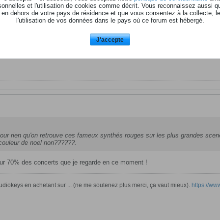
onnelles et l'utilisation de cookies comme décrit. Vous reconnaissez aussi q
 en dehors de votre pays de résidence et que vous consentez à la collecte, l
l'utilisation de vos données dans le pays où ce forum est hébergé.
J'accepte
our rien qu'on retrouve ces fameux synthés rouges sur les plus grandes scenes
a couleur de noel non??????.
 sur 70% des concerts que je regarde en ce moment !
diokeys en achetant sur ... (ne me soutenez plus merci, ça vaut mieux).
https://www.