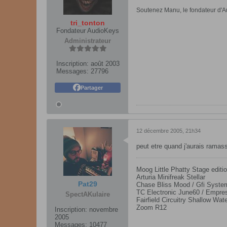
Soutenez Manu, le fondateur d'Au
tri_tonton
Fondateur AudioKeys
Administrateur
Inscription:
août 2003
Messages:
27796
Partager
12 décembre 2005, 21h34
peut etre quand j'aurais ramass
Moog Little Phatty Stage editio
Arturia Minifreak Stellar
Pat29
Chase Bliss Mood / Gfi Syst
TC Electronic June60 / Empres
SpectAKulaire
Fairfield Circuitry Shallow Wat
Zoom R12
Inscription:
novembre
2005
Messages:
10477