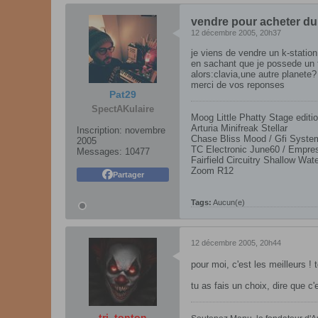
vendre pour acheter du
12 décembre 2005, 20h37
je viens de vendre un k-station
en sachant que je possede un 
alors:clavia,une autre planete?
merci de vos reponses
Pat29
SpectAKulaire
Moog Little Phatty Stage editio
Arturia Minifreak Stellar
Inscription:
novembre
Chase Bliss Mood / Gfi Syst
2005
TC Electronic June60 / Empres
Messages:
10477
Fairfield Circuitry Shallow Wat
Zoom R12
Partager
Tags:
Aucun(e)
12 décembre 2005, 20h44
pour moi, c'est les meilleurs ! 
tu as fais un choix, dire que c'
tri_tonton