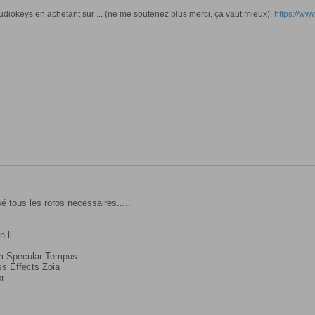
diokeys en achetant sur ... (ne me soutenez plus merci, ça vaut mieux).
https://www.
é tous les roros necessaires.....
n ll
em Specular Tempus
s Effects Zoia
er