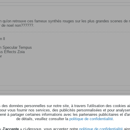
en qu'on retrouve ces fameux synthés rouges sur les plus grandes scenes de not
ur de noel non??????.
n ll
em Specular Tempus
s Effects Zoia
er
des données personnelles sur notre site, à travers l'utilisation des cookies a
ais le NL2X est supérieur.
pour vous fournir nos services, des publicités personnalisées et pour analyser 
né à partager certaines informations avec les partenaires publicitaires et d'a
de détails, veuillez consulter la
politique de confidentialité
.
s
 «
J'accepte
» ci-dessous, vous acceptez notre
politique de confidentialité
ains