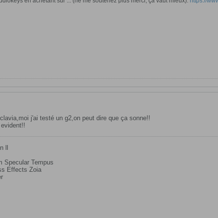
diokeys en achetant sur ... (ne me soutenez plus merci, ça vaut mieux).
https://www.
x clavia,moi j'ai testé un g2,on peut dire que ça sonne!!
 evident!!
n ll
em Specular Tempus
s Effects Zoia
er