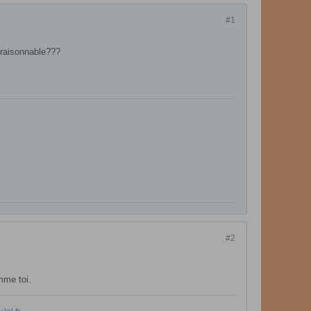
#1
n raisonnable???
#2
omme toi.