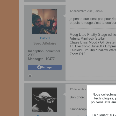
12 décembre 2005, 20h55
je pense que c'est pas pour ri
et puis le rouge,c'est la coule
Moog Little Phatty Stage editio
Pat29
Arturia Minifreak Stellar
Chase Bliss Mood / Gfi Syst
SpectAKulaire
TC Electronic June60 / Empres
Fairfield Circuitry Shallow Wat
Inscription:
novembre
Zoom R12
2005
Messages:
10477
Partager
12 décembre 2005, 21h01
Nous collectons 
Bon choix. Le iON est sympa m
technologies, 
pouvons être ame
Kronoscopie, tout sur le Krono
En cliquant sur