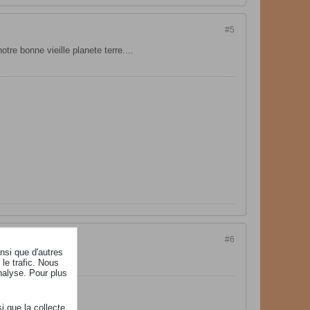
#5
re bonne vieille planete terre....
#6
insi que d'autres
le trafic. Nous
nalyse. Pour plus
i que la collecte