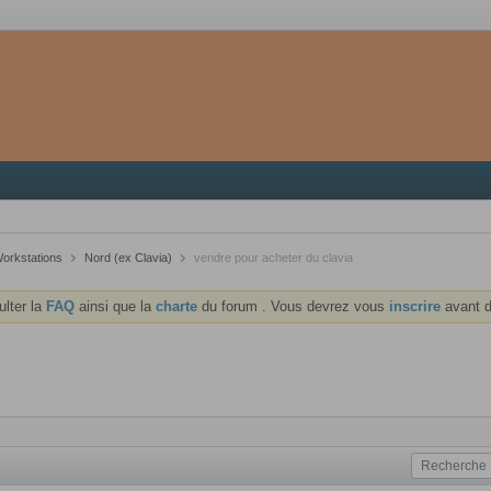
Workstations
Nord (ex Clavia)
vendre pour acheter du clavia
ulter la
FAQ
ainsi que la
charte
du forum . Vous devrez vous
inscrire
avant d