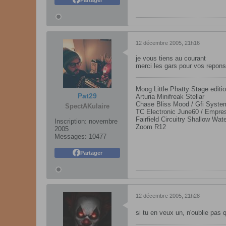
12 décembre 2005, 21h16
je vous tiens au courant
merci les gars pour vos repons
Moog Little Phatty Stage editio
Pat29
Arturia Minifreak Stellar
Chase Bliss Mood / Gfi Syst
SpectAKulaire
TC Electronic June60 / Empres
Fairfield Circuitry Shallow Wat
Inscription:
novembre
Zoom R12
2005
Messages:
10477
Partager
12 décembre 2005, 21h28
si tu en veux un, n'oublie pas 