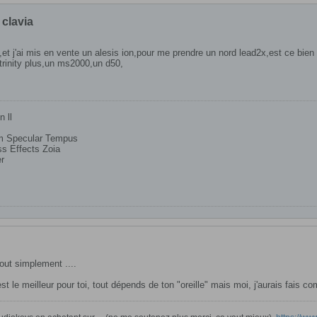
 clavia
,et j'ai mis en vente un alesis ion,pour me prendre un nord lead2x,est ce bie
trinity plus,un ms2000,un d50,
n ll
em Specular Tempus
s Effects Zoia
er
tout simplement ....
est le meilleur pour toi, tout dépends de ton "oreille" mais moi, j'aurais fais c