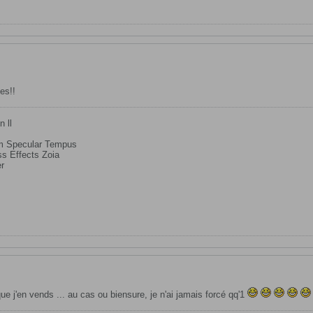
es!!
n ll
em Specular Tempus
s Effects Zoia
er
que j'en vends ... au cas ou biensure, je n'ai jamais forcé qq'1