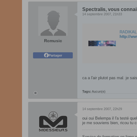
Spectralis, vous conna
14 septembre 2007, 21h33
RADIKAL 
http://w
Rcmusic
Partager
ca a l'air plutot pas mal. je sa
Tags:
Aucun(e)
14 septembre 2007, 22h29
oui oui Belempa il l'a testé q
je me souviens bien, ricou tu 
Service de formation en ligne