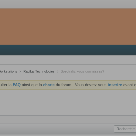
Workstations
Radikal Technologies
Spectralis, vous connaissez?
ulter la
FAQ
ainsi que la
charte
du forum . Vous devrez vous
inscrire
avant d