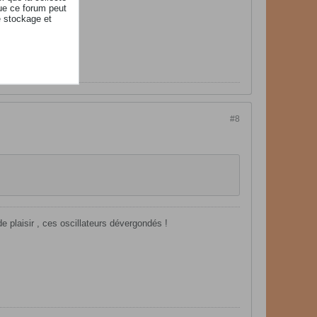
ue ce forum peut
e stockage et
#8
de plaisir , ces oscillateurs dévergondés !