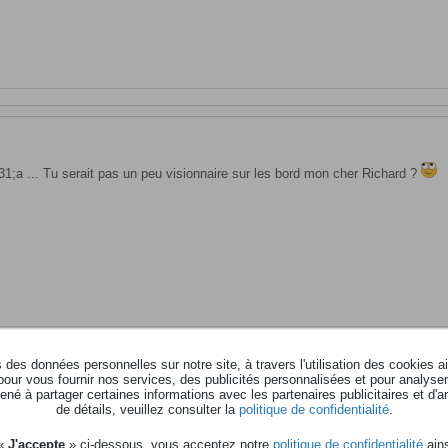
;a ... Tu serait pas un peu visionnaire sur les bord mon cher Richard ?
des données personnelles sur notre site, à travers l'utilisation des cookies a
pour vous fournir nos services, des publicités personnalisées et pour analyser 
né à partager certaines informations avec les partenaires publicitaires et d'a
de détails, veuillez consulter la
politique de confidentialité
.
 «
J'accepte
» ci-dessous, vous acceptez notre
politique de confidentialité
ains