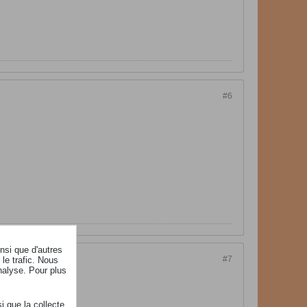
#6
insi que d'autres
le trafic. Nous
#7
nalyse. Pour plus
i que la collecte