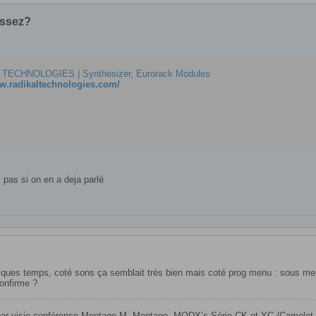
issez?
TECHNOLOGIES | Synthesizer, Eurorack Modules
ww.radikaltechnologies.com/
is pas si on en a deja parlé
uelques temps, coté sons ça semblait très bien mais coté prog menu : sous m
confirme ?
 par visio conférence Montage M, Montage, MODX’s Série CK et YC /Camelot P