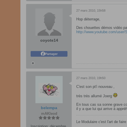
27 mars 2010, 15h58
Hop déterrage,
Des chouettes démos vidéo par 
http://www.youtube.com/user
coyote14
Partager
27 mars 2010, 19h50
C'est son pt'i nouveau ,
très très allumé Joerg
En tous cas sa sonne grave c
belempa
il y a que lui qui arrive à app
mAKleod
Le Modulaire c'est l'art de fair
Inscription:
décembre