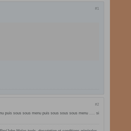
#1
#2
enu puis sous sous menu puis sous sous sous menu ..... si
ro/John Melas tools, description et conditions générales