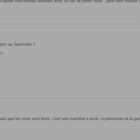
e copuler d'excitantes bananes avec un tas de petits trous , pour faire miauler 
pris au Spectralis !!
!!
is que les sons sont bons, c'est une machine a avoir, vu personne ne la gard