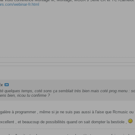
rs.com/webinar-fr.html
ix
testé quelques temps, coté sons ça semblait très bien mais coté prog menu 
iens bien, ricou tu confirme ?
galère à programmer , même si je ne suis pas aussi à l'aise que Rcmusic ou ***
xcellent , et beaucoup de possibilités quand on sait dompter la bestiole ,