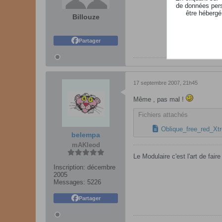
de données pers
être hébergé
Billouze
Partager
17 septembre 2007, 21h45
Même , pas mal !
Fichiers attachés
Oblique_free_red_Xt
belempa
mAKleod
Le Modulaire c'est l'art de fair
Inscription:
décembre
2005
Messages:
5226
Partager