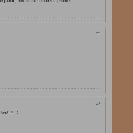
de plaisir , ces oscillateurs dévergondés !
#4
#5
era!!!!! :D