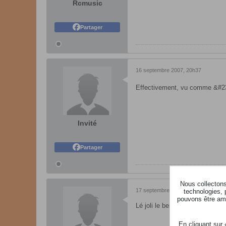
Rcmusic
Partager
16 septembre 2007, 20h37
Effectivement, vu comme &#231
Invité
Partager
Nous collectons 
17 septembre 2007, 11h39
technologies, 
pouvons être ame
Lé joli le bestiau 8)
En cliquant sur