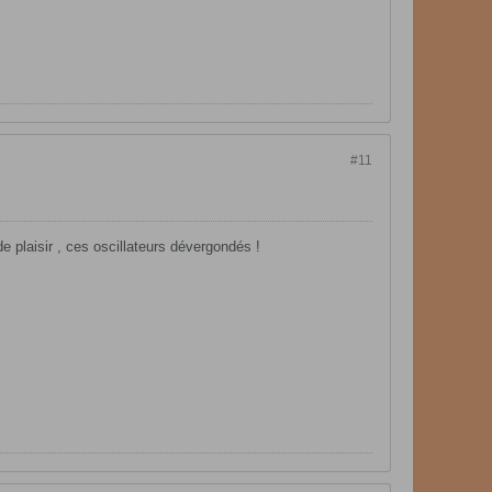
#11
de plaisir , ces oscillateurs dévergondés !