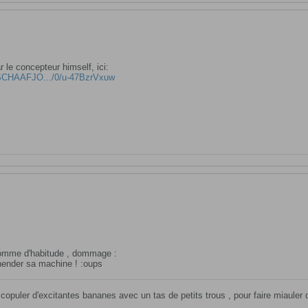
le concepteur himself, ici:
/SCHAAFJO.../0/u-47BzrVxuw
omme d'habitude , dommage :
réhender sa machine ! :oups
e copuler d'excitantes bananes avec un tas de petits trous , pour faire miauler 