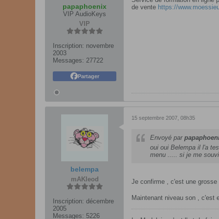
papaphoenix
de vente
https://www.moessieu
VIP AudioKeys
VIP
Inscription:
novembre
2003
Messages:
27722
Partager
15 septembre 2007, 08h35
Envoyé par
papaphoen
oui oui Belempa il l'a 
menu ..... si je me souv
belempa
mAKleod
Je confirme , c'est une grosse 
Maintenant niveau son , c'est e
Inscription:
décembre
2005
Messages:
5226