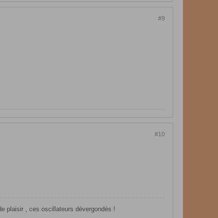
#9
#10
de plaisir , ces oscillateurs dévergondés !