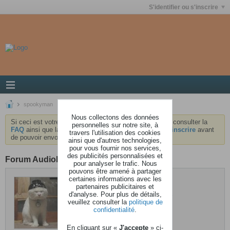
S'identifier ou s'inscrire
spookyman
Nous collectons des données
Si ceci est votre première visite, nous vous invitons à consulter la
personnelles sur notre site, à
FAQ
ainsi que la
charte
du forum . Vous devrez vous
inscrire
avant
travers l'utilisation des cookies
de pouvoir envoyer des messages.
ainsi que d'autres technologies,
pour vous fournir nos services,
des publicités personnalisées et
Forum AudioKeys
pour analyser le trafic. Nous
pouvons être amené à partager
certaines informations avec les
spookyman
partenaires publicitaires et
d'analyse. Pour plus de détails,
Dernière activité: 19 août 2023, 22h17
veuillez consulter la
politique de
Inscrit: 21 juin 2005
confidentialité
.
Localisation: Jura Suisse
En cliquant sur «
J'accepte
» ci-