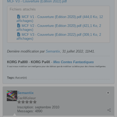
MCF V3 - Couverture (Edition 2022).pdf
Fichiers attachés
MCF V1 - Couverture (Edition 2020).pdf
(444,0 Ko, 12
affichages)
MCF V2 - Couverture (Edition 2020).pdf
(421,1 Ko, 2
affichages)
MCF V3 - Couverture (Edition 2022).pdf
(309,1 Ko, 2
affichages)
Dernière modification par
Semantix
,
31 juillet 2022, 11h41
.
KORG Pa800
-
KORG
Pa4X
-
Mes Contes Fantastiques
Il vaut mieux mobiliser son intelligence pour des bêtises que de mobiliser sa bêtise pour des choses intelligentes.
Tags:
Aucun(e)
Semantix
CarAKoleur
Inscription:
septembre 2010
Messages:
4890