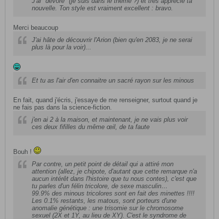
J'ai "dévoré" (je suis dans le thème ?) et très apprécié ta
nouvelle. Ton style est vraiment excellent : bravo.
Merci beaucoup
J'ai hâte de découvrir l'Arion (bien qu'en 2083, je ne serai
plus là pour la voir)...
Et tu as l'air d'en connaitre un sacré rayon sur les minous
En fait, quand j'écris, j'essaye de me renseigner, surtout quand je
ne fais pas dans la science-fiction.
j'en ai 2 à la maison, et maintenant, je ne vais plus voir
ces deux fifilles du même œil, de ta faute
Bouh !
Par contre, un petit point de détail qui a attiré mon
attention (allez, je chipote, d'autant que cette remarque n'a
aucun intérêt dans l'histoire que tu nous contes), c'est que
tu parles d'un félin tricolore, de sexe masculin…
99.9% des minous tricolores sont en fait des minettes !!!!
Les 0.1% restants, les matous, sont porteurs d'une
anomalie génétique : une trisomie sur le chromosome
sexuel (2X et 1Y, au lieu de XY). C'est le syndrome de