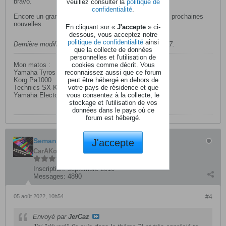
bravo.
veuillez consulter la
politique de
confidentialité
.
Encore un grand bravo à toi, j'ai hâte de découvrir tes prochaines
nouvelles
En cliquant sur «
J'accepte
» ci-
dessous, vous acceptez notre
politique de confidentialité
ainsi
Dernière modification par
JerCaz
,
04 août 2022, 15h17
.
que la collecte de données
personnelles et l'utilisation de
cookies comme décrit. Vous
Mon matos :
reconnaissez aussi que ce forum
Yamaha Tyros 5/76
peut être hébergé en dehors de
Korg Pa1000
votre pays de résidence et que
Technics SX-KN7000
vous consentez à la collecte, le
Yamaha Electone HX-1
stockage et l'utilisation de vos
données dans le pays où ce
forum est hébergé.
Semantix
J'accepte
CarAKoleur
Inscription:
septembre 2010
Messages:
4890
05 août 2022, 10h54
#4
Envoyé par
JerCaz