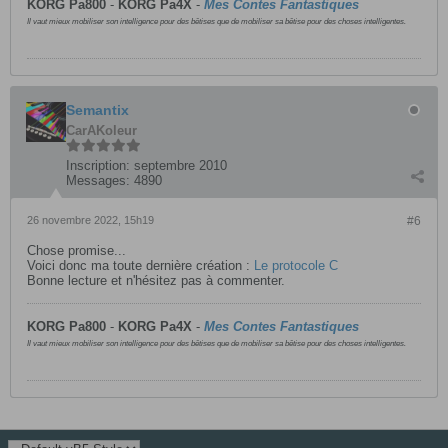
KORG Pa800
-
KORG
Pa4X
-
Mes Contes Fantastiques
Il vaut mieux mobiliser son intelligence pour des bêtises que de mobiliser sa bêtise pour des choses intelligentes.
Semantix
CarAKoleur
Inscription:
septembre 2010
Messages:
4890
26 novembre 2022, 15h19
#6
Chose promise...
Voici donc ma toute dernière création :
Le protocole C
Bonne lecture et n'hésitez pas à commenter.
KORG Pa800
-
KORG
Pa4X
-
Mes Contes Fantastiques
Il vaut mieux mobiliser son intelligence pour des bêtises que de mobiliser sa bêtise pour des choses intelligentes.