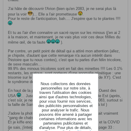
J'ai hâte de découvrir l'Arion (bien qu'en 2083, je ne serai plus là
pour la voir
)... Elle a l'air prometteuse
.
Pour le reste de l'anticipation, bah.... J'espère que tu te plantes !!!!
Et tu as l'air d'en connaitre un sacré rayon sur les minous (j'en ai 2
à la maison, et maintenant, je ne vais plus voir ces deux fifilles du
même œil, de ta faute
).
Par contre, un petit point de détail qui a attiré mon attention (allez,
je chipote, d'autant que cette remarque n'a aucun intérêt dans
l'histoire que tu nous contes), c'est que tu parles d'un félin tricolore,
de sexe masculin…
99.9% des minous tricolores sont en fait des minettes !!!! Les 0.1%
restants, les matous, sont porteurs d'une anomalie génétique : une
trisomie sur le chromosome sexuel (2X et 1Y, au lieu de XY). C'est
le syndrome de Klinefelter.
Nous collectons des données
personnelles sur notre site, à
En haut de la page 17, tu situes la Floride sur la côte Ouest des
travers l'utilisation des cookies
USA
... Jusqu'en 2022, cet état se trouve sur la côte Est (après,
ainsi que d'autres technologies,
c'est sûr, je ne sais pas si ce sera encore le cas en 2083, surtout si
pour vous fournir nos services,
la faille de San Andreas venait à se trémousser d'ici là lol )
des publicités personnalisées et
pour analyser le trafic. Nous
J'adore la photo que tu as choisie à la page 23... Ca fait vraiment
pouvons être amené à partager
"gang de chats" lol
certaines informations avec les
Et je kiffe encore plus la façon dont tu abordes Ebola et la COVID
partenaires publicitaires et
(je sais, j'interprète tes propos
) tout en haut de la page 33 :
d'analyse. Pour plus de détails,