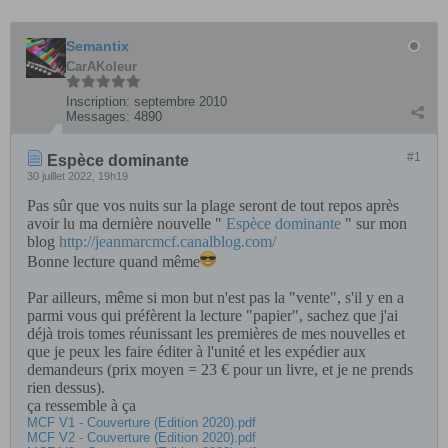
Semantix
CarAKoleur
Inscription:
septembre 2010
Messages:
4890
#1
Espèce dominante
30 juillet 2022, 19h19
Pas sûr que vos nuits sur la plage seront de tout repos après
avoir lu ma dernière nouvelle "
Espèce dominante
" sur mon
blog
http://jeanmarcmcf.canalblog.com/
Bonne lecture quand même
Par ailleurs, même si mon but n'est pas la "vente", s'il y en a
parmi vous qui préfèrent la lecture "papier", sachez que j'ai
déjà trois tomes réunissant les premières de mes nouvelles et
que je peux les faire éditer à l'unité et les expédier aux
demandeurs (prix moyen = 23 € pour un livre, et je ne prends
rien dessus).
ça ressemble à ça
MCF V1 - Couverture (Edition 2020).pdf
MCF V2 - Couverture (Edition 2020).pdf