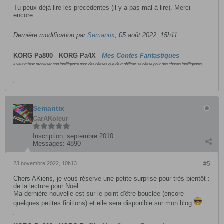
Tu peux déjà lire les précédentes (il y a pas mal à lire). Merci
encore.
Dernière modification par
Semantix
,
05 août 2022, 15h11
.
KORG Pa800
-
KORG
Pa4X
-
Mes Contes Fantastiques
Il vaut mieux mobiliser son intelligence pour des bêtises que de mobiliser sa bêtise pour des choses intelligentes.
Semantix
CarAKoleur
Inscription:
septembre 2010
Messages:
4890
23 novembre 2022, 10h13
#5
Chers AKiens, je vous réserve une petite surprise pour très bientôt :
de la lecture pour Noël
Ma dernière nouvelle est sur le point d'être bouclée (encore
quelques petites finitions) et elle sera disponible sur mon blog