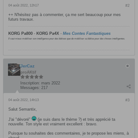
04 août 2022, 12h17
#2
++ N'hésitez pas à commenter, ça me sert beaucoup pour mes
futurs travaux.
KORG Pa800
-
KORG
Pa4X
-
Mes Contes Fantastiques
Il vaut mieux mobiliser son intelligence pour des bêtises que de mobiliser sa bêtise pour des choses intelligentes.
JerCaz
proAKtif
Inscription:
mars 2022
Messages:
217
04 août 2022, 14h13
#3
Salut Semantix,
J'ai "dévoré"
(je suis dans le thème ?) et très apprécié ta
nouvelle. Ton style est vraiment excellent : bravo.
Puisque tu souhaites des commentaires, je te propose les miens, à
chaud.