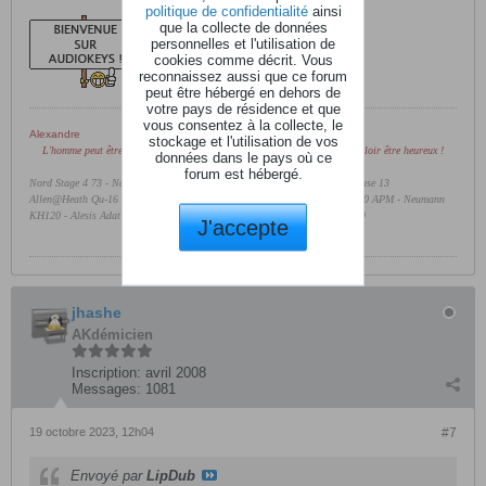
politique de confidentialité
ainsi
que la collecte de données
personnelles et l'utilisation de
cookies comme décrit. Vous
reconnaissez aussi que ce forum
peut être hébergé en dehors de
votre pays de résidence et que
vous consentez à la collecte, le
Alexandre
stockage et l'utilisation de vos
L'homme peut être heureux sans réfléchir, mais ne peut réfléchir sans vouloir être heureux !
données dans le pays où ce
forum est hébergé.
Nord Stage 4 73 - Nord Electro 6D 61 -
Korg Pa5x 61 - Roland A50 - Cubase 13
Allen@Heath Qu-16 -Yamaha 01V96 vcm - Genelec 1032APM - Genelec 7070 APM - Neumann
KH120 - Alesis Adat HD24 - Motu Midi Express XT Usb - Takamine LTD99
J'accepte
jhashe
AKdémicien
Inscription:
avril 2008
Messages:
1081
19 octobre 2023, 12h04
#7
Envoyé par
LipDub