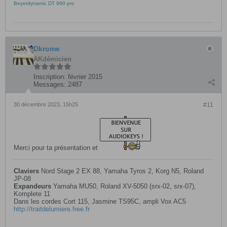
Beyerdynamic DT 990 pro
Dkrome
AKdémicien
Inscription:
février 2015
Messages:
2487
30 décembre 2023, 15h25
#11
Merci pour ta présentation et
Claviers
Nord Stage 2 EX 88, Yamaha Tyros 2, Korg N5, Roland
JP-08
Expandeurs
Yamaha MU50, Roland XV-5050 (srx-02, srx-07),
Komplete 11
Dans les cordes Cort 115, Jasmine TS95C, ampli Vox AC5
http://traitdelumiere.free.fr