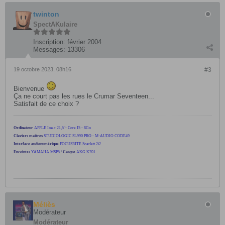
twinton
SpectAKulaire
Inscription:
février 2004
Messages:
13306
19 octobre 2023, 08h16
#3
Bienvenue
Ça ne court pas les rues le Crumar Seventeen...
Satisfait de ce choix ?
Ordinateur
APPLE Imac 21,5"- Core I5 - 8Go
Claviers maitres
STUDIOLOGIC SL990 PRO - M-AUDIO CODE49
Interface audionumérique
FOCUSRITE Scarlett 2i2
Enceintes
YAMAHA MSP5
/
Casque
AKG K701
Méliès
Modérateur
Modérateur