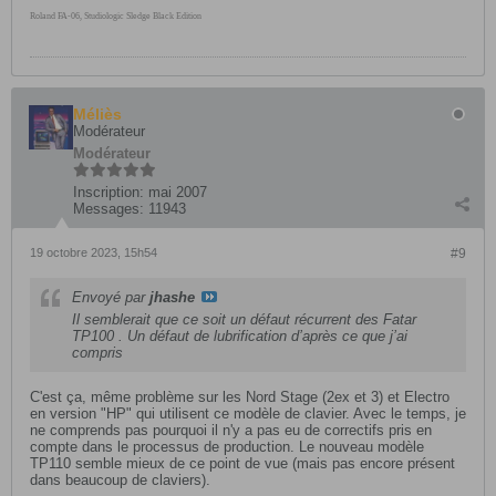
Roland FA-06, Studiologic Sledge Black Edition
Méliès
Modérateur
Modérateur
Inscription:
mai 2007
Messages:
11943
19 octobre 2023, 15h54
#9
Envoyé par
jhashe
Il semblerait que ce soit un défaut récurrent des Fatar
TP100 . Un défaut de lubrification d’après ce que j’ai
compris
C'est ça, même problème sur les Nord Stage (2ex et 3) et Electro
en version "HP" qui utilisent ce modèle de clavier. Avec le temps, je
ne comprends pas pourquoi il n'y a pas eu de correctifs pris en
compte dans le processus de production. Le nouveau modèle
TP110 semble mieux de ce point de vue (mais pas encore présent
dans beaucoup de claviers).