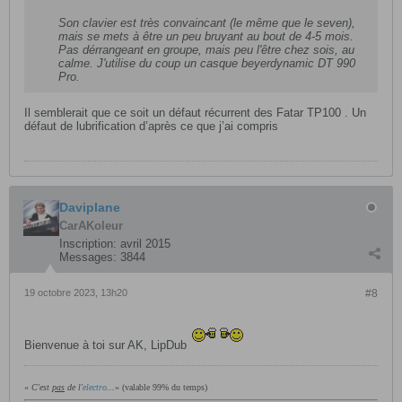
Son clavier est très convaincant (le même que le seven),
mais se mets à être un peu bruyant au bout de 4-5 mois.
Pas dérrangeant en groupe, mais peu l'être chez sois, au
calme. J'utilise du coup un casque beyerdynamic DT 990
Pro.
Il semblerait que ce soit un défaut récurrent des Fatar TP100 . Un
défaut de lubrification d’après ce que j’ai compris
Daviplane
CarAKoleur
Inscription:
avril 2015
Messages:
3844
19 octobre 2023, 13h20
#8
Bienvenue à toi sur AK, LipDub
«
C'est
pas
de l'
electro
...
» (valable 99% du temps)