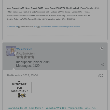
Nord Stage 4 HA73 - Nord Stage 3 SW73 - Nord Stage 2EX SW73 - Nord Lead A1 - Piano Yamaha LU101
RME Fireface 802 -
Dell XPS 15 (Windows 10
x64
) / Cubase 14 / VST Live 2 / Camelot Pro /
Plugs...
Ibanez Electro Acoustique / Fender Precision Bass + ReVolt Bass Amp / Fender Strat + Boss ME-90
Amplis : Roland AC-60 & Fender Rumble 100 / Monitoring : Adam A5X - AKG K240
[
CHARTE AK
] [Mettre un avatar (
tuto
)] [
Choisissez un bon titre de message et de section
]
voyageur
AKdémicien
Inscription:
janvier 2019
Messages:
1129
29 décembre 2023, 20h00
#10
Roland Jupiter 80 - Korg Micro X - Yamaha AW 2400 - Yamaha HS8 - AKG 701 -