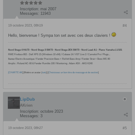
Inscription:
mai 2007
Messages:
11943
19 octobre 2023, 08h19
#4
Hello, bienvenue ! Sympa ton set avec ces deux claviers !
Nord Stage 4 HA73 - Nord Stage 3 SW73 - Nord Stage 2EX SW73 - Nord Lead A1 - Piano Yamaha LU101
RME Fireface 802 -
Dell XPS 15 (Windows 10
x64
) / Cubase 14 / VST Live 2 / Camelot Pro /
Plugs...
Ibanez Electro Acoustique / Fender Precision Bass + ReVolt Bass Amp / Fender Strat + Boss ME-90
Amplis : Roland AC-60 & Fender Rumble 100 / Monitoring : Adam A5X - AKG K240
[
CHARTE AK
] [Mettre un avatar (
tuto
)] [
Choisissez un bon titre de message et de section
]
LipDub
AKrien
Inscription:
octobre 2023
Messages:
3
19 octobre 2023, 08h27
#5