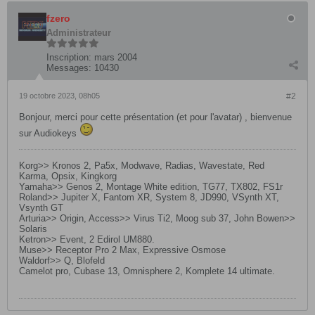
fzero
Administrateur
Inscription:
mars 2004
Messages:
10430
19 octobre 2023, 08h05
#2
Bonjour, merci pour cette présentation (et pour l'avatar) , bienvenue
sur Audiokeys
Korg>> Kronos 2, Pa5x, Modwave, Radias, Wavestate, Red
Karma, Opsix, Kingkorg
Yamaha>> Genos 2, Montage White edition, TG77, TX802, FS1r
Roland>> Jupiter X, Fantom XR, System 8, JD990, VSynth XT,
Vsynth GT
Arturia>> Origin, Access>> Virus Ti2, Moog sub 37, John Bowen>>
Solaris
Ketron>> Event, 2 Edirol UM880.
Muse>> Receptor Pro 2 Max, Expressive Osmose
Waldorf>> Q, Blofeld
Camelot pro, Cubase 13, Omnisphere 2, Komplete 14 ultimate.