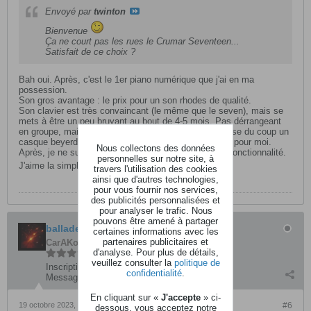
Envoyé par
twinton
Bienvenue
Ça ne court pas les rues le Crumar Seventeen...
Satisfait de ce choix ?
Bah oui. Après, c'est le 1er piano numérique que j'ai en ma
possession.
Son gros avantage : le prix pour un son rhodes de qualité.
Son clavier est très convaincant (le même que le seven), mais se
mets à être un peu bruyant au bout de 4-5 mois. Pas dérrangeant
en groupe, mais peu l'être chez sois, au calme. J'utilise du coup un
casque beyerdynamic DT 990 Pro. C'est juste parfait pour moi.
Nous collectons des données
Après, je ne suis pas un adepte d'appareil bourré de fonctionnalité.
personnelles sur notre site, à
J'aime la simplicité
travers l'utilisation des cookies
ainsi que d'autres technologies,
pour vous fournir nos services,
des publicités personnalisées et
pour analyser le trafic. Nous
pouvons être amené à partager
ballade
certaines informations avec les
partenaires publicitaires et
CarAKoleur
d'analyse. Pour plus de détails,
veuillez consulter la
politique de
Inscription:
mai 2010
confidentialité
.
Messages:
2846
En cliquant sur «
J'accepte
» ci-
19 octobre 2023, 09h21
#6
dessous, vous acceptez notre