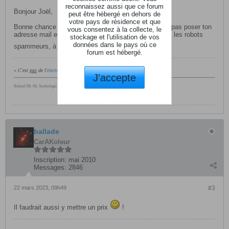
reconnaissez aussi que ce forum
Bonjour Joël,
peut être hébergé en dehors de
votre pays de résidence et que
Bonne chance pour ta vente (attention, tu ne devrais pas poser ton
vous consentez à la collecte, le
adresse mail en clair sur un forum, à la merci de tous les robots
stockage et l'utilisation de vos
données dans le pays où ce
spammeurs, à mon avis
)
forum est hébergé.
«
C'est
pas
de l'
electro
...
» (valable 99% du temps)
J'accepte
Roland FA-06, Studiologic Sledge Black Edition
ballade
CarAKoleur
Inscription:
mai 2010
Messages:
2846
22 mars 2023, 09h49
#3
Il faudrait aussi y mettre un prix
!