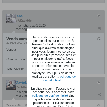
josa
bAKasable
Inscription:
août 2020
Messages:
20
Nous collectons des données
Vends varranger 2
#1
personnelles sur notre site, à
22 mars 2023, 08h45
travers l'utilisation des cookies
ainsi que d'autres technologies,
Vendus
pour vous fournir nos services,
des publicités personnalisées et
pour analyser le trafic. Nous
Dernière modification par
josa
,
28 mars 2023, 07h24
.
pouvons être amené à partager
certaines informations avec les
Tags:
Aucun(e)
partenaires publicitaires et
d'analyse. Pour plus de détails,
veuillez consulter la
politique de
confidentialité
.
Daviplane
CarAKoleur
En cliquant sur «
J'accepte
» ci-
dessous, vous acceptez notre
Inscription:
avril 2015
politique de confidentialité
ainsi
Messages:
3844
que la collecte de données
personnelles et l'utilisation de
22 mars 2023, 08h51
#2
cookies comme décrit. Vous