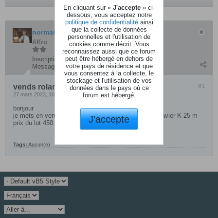
En cliquant sur «
J'accepte
» ci-
dessous, vous acceptez notre
politique de confidentialité
ainsi
que la collecte de données
normand
personnelles et l'utilisation de
AKro
cookies comme décrit. Vous
reconnaissez aussi que ce forum
peut être hébergé en dehors de
Inscription:
mars 2016
votre pays de résidence et que
Messages:
289
vous consentez à la collecte, le
stockage et l'utilisation de vos
vends roland boutique
#1
données dans le pays où ce
forum est hébergé.
27 mars 2023, 10h16
bonjour
je mets en vente mon roland boutique D.05 plus le clavier K-25 m
J'accepte
prix du lot 450 euros
Tags:
Aucun(e)