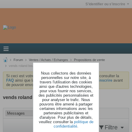
S'identifier ou s'inscrire
Forum
Ventes / Achats / Echanges
Propositions de vente
vends roland boutique
Nous collectons des données
Si ceci est votre première visite, nous vous invitons à consulter la
personnelles sur notre site, à
FAQ
ainsi que la
charte
du forum . Vous devrez vous
inscrire
avant
travers l'utilisation des cookies
de pouvoir envoyer des messages.
ainsi que d'autres technologies,
pour vous fournir nos services,
des publicités personnalisées et
vends roland boutique
pour analyser le trafic. Nous
pouvons être amené à partager
certaines informations avec les
partenaires publicitaires et
d'analyse. Pour plus de détails,
veuillez consulter la
politique de
confidentialité
.
Filtre