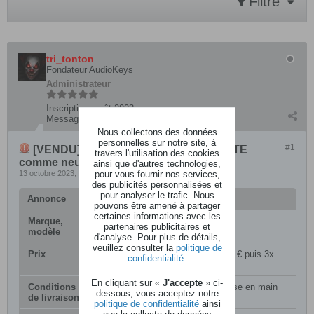
Filtre
tri_tonton
Fondateur AudioKeys
Administrateur
Inscription:
août 2003
Messages:
27796
Nous collectons des données
personnelles sur notre site, à
#1
[VENDU] Vends ARTURIA DRUMBRUTE
travers l'utilisation des cookies
comme neuf
ainsi que d'autres technologies,
pour vous fournir nos services,
13 octobre 2023, 13h13
des publicités personnalisées et
pour analyser le trafic. Nous
Annonce
pouvons être amené à partager
certaines informations avec les
Marque,
Arturia DrumBrute
partenaires publicitaires et
modèle
d'analyse. Pour plus de détails,
veuillez consulter la
politique de
Prix
150 € ou en 4x avec ALMA (41,01 € puis 3x
confidentialité
.
37.50 €)
En cliquant sur «
J'accepte
» ci-
Conditions
Livraison par transporteur ou remise en main
dessous, vous acceptez notre
de livraison
propre.
politique de confidentialité
ainsi
que la collecte de données