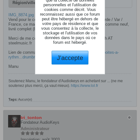
Région/ville
Toulon - France
personnelles et l'utilisation de
cookies comme décrit. Vous
reconnaissez aussi que ce forum
IMG_8874.jpg
peut être hébergé en dehors de
Vend pour le compte de Steel Music Hi-Tech à La Garde / Var /
votre pays de résidence et que
France, ce magnifique ARTURIA DRUMBRUTE. Etat comme neuf,
vous consentez à la collecte, le
livré complet (boîte, accessoires etc ....)
stockage et l'utilisation de vos
données dans le pays où ce
Merci de me contacter par MP ou par mail Pro : hitech AT
forum est hébergé.
steelmusic.fr
Lien de commande sur le site :
https://steelmusic.fr/boites-a-
J'accepte
rythm...drumbrute.html
Manu​​​
Soutenez Manu, le fondateur d'Audiokeys en achetant sur ... (ne me
soutenez plus merci, ça vaut mieux).
https://www.lol.fr
Tags:
Aucun(e)
tri_tonton
Fondateur AudioKeys
Administrateur
Inscription:
août 2003