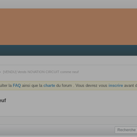
[VENDU] Vends NOVATION CIRCUIT comme neuf
ulter la
FAQ
ainsi que la
charte
du forum . Vous devrez vous
inscrire
avant d
euf