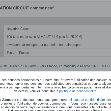
ATION CIRCUIT comme neuf
Novation Circuit
100 € ou en 4x avec ALMA (27,34 € puis 3x 25.00 €)
Livraison par transporteur ou remise en main propre.
Toulon - France
Music Hi-Tech à La Garde / Var / France, ce magnifique NOVATION CIRCUIT. 
u par mail Pro : hitech AT steelmusic.fr
des données personnelles sur notre site, à travers l'utilisation des cookies a
pour vous fournir nos services, des publicités personnalisées et pour analyser 
:
https://steelmusic.fr/controleurs/83...n-circuit.html
né à partager certaines informations avec les partenaires publicitaires et d'a
de détails, veuillez consulter la
politique de confidentialité
.
 «
J'accepte
» ci-dessous, vous acceptez notre
politique de confidentialité
ains
onnelles et l'utilisation de cookies comme décrit. Vous reconnaissez aussi q
diokeys en achetant sur ... (ne me soutenez plus merci, ça vaut mieux).
https://www.
 en dehors de votre pays de résidence et que vous consentez à la collecte, l
l'utilisation de vos données dans le pays où ce forum est hébergé.