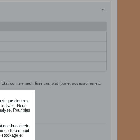
#1
Etat comme neuf, livré complet (boîte, accessoires etc
insi que d'autres
le trafic. Nous
nalyse. Pour plus
i que la collecte
ue ce forum peut
lol.fr
e stockage et