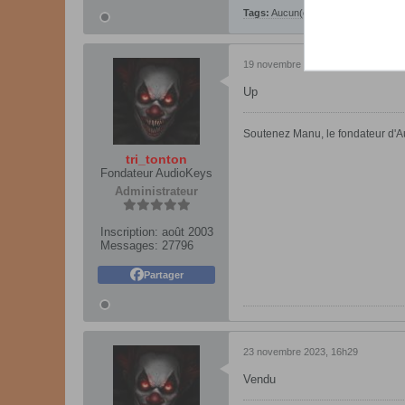
Tags:
Aucun(e)
19 novembre 2023, 15h47
Up
Soutenez Manu, le fondateur d'Au
tri_tonton
Fondateur AudioKeys
Administrateur
Inscription:
août 2003
Messages:
27796
Partager
23 novembre 2023, 16h29
Vendu