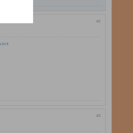
#2
lol.fr
#3