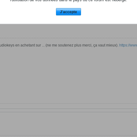
J'accepte
diokeys en achetant sur ... (ne me soutenez plus merci, ça vaut mieux).
https://www.