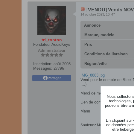
[VENDU] Vends NOV
14 octobre 2023, 10h47
Annonce
Marque, modèle
tri_tonton
Fondateur AudioKeys
Prix
Administrateur
Conditions de livraison
Région/ville
Inscription:
août 2003
Messages:
27796
IMG_8883.jpg
Partager
Vend pour le compte de Steel 
....)
Merci de me contacter par MP o
Nous collectons 
technologies, 
Lien de commande sur le site 
pouvons être ame
Manu​​​​
En cliquant sur
de données pers
Soutenez Manu, le fondateur d'Au
être hébergé