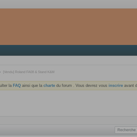
[Vendu] Roland FA08 & Stand K&M
ulter la
FAQ
ainsi que la
charte
du forum . Vous devrez vous
inscrire
avant d