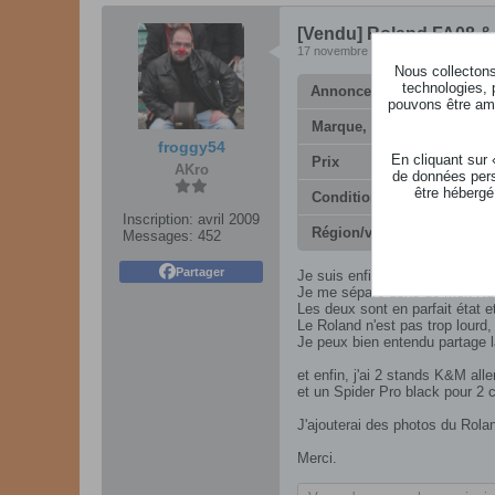
[Vendu] Roland FA08 
17 novembre 2023, 19h17
Nous collectons 
technologies, 
Annonce
pouvons être ame
Marque, modèle
froggy54
En cliquant sur
Prix
AKro
de données pers
être hébergé
Conditions de livraison
Inscription:
avril 2009
Région/ville
Messages:
452
Partager
Je suis enfin passé aux VST s
Je me sépare donc de mon Kurzw
Les deux sont en parfait état et
Le Roland n'est pas trop lourd,
Je peux bien entendu partage la
et enfin, j'ai 2 stands K&M al
et un Spider Pro black pour 2 
J'ajouterai des photos du Rolan
Merci.