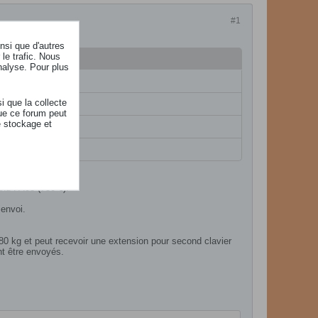
#1
insi que d'autres
le trafic. Nous
nalyse. Pour plus
i que la collecte
ue ce forum peut
e stockage et
and FA08 (750 €).
 envoi.
80 kg et peut recevoir une extension pour second clavier
nt être envoyés.