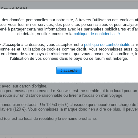
& Stand K&M
des données personnelles sur notre site, à travers l'utilisation des cookies a
pour vous fournir nos services, des publicités personnalisées et pour analyser 
né à partager certaines informations avec les partenaires publicitaires et d'a
de détails, veuillez consulter la
politique de confidentialité
.
Vds Kurzweil Forte 88 et Roland FA08
 «
J'accepte
» ci-dessous, vous acceptez notre
politique de confidentialité
ains
Forte 88 à 1400 €, FA08 à 750 €
onnelles et l'utilisation de cookies comme décrit. Vous reconnaissez aussi q
 en dehors de votre pays de résidence et que vous consentez à la collecte, l
Main propre, Roland FA08 livrable.
l'utilisation de vos données dans le pays où ce forum est hébergé.
Nancy, Lorraine
J'accepte
ur scène avec Gig Performer.
eil Forte 88 (1400 €) fourni avec son pupitre pour partitions et de mon Rol
 avec leur carton d'origine.
 on peut envisager un envoi. Le Kurzweil est me semble-t-il trop lourd pour un
 route sur un distance raisonnable ou livrer à l'occasion d'un voyage.
lemands bien costauds. Un 18953 (65 €) classique qui supporte une charge de 
claviers (120 €). Vous connaissez la marque donc rien à dire de plus. Il peuve
d (qui est au local de répétition) la semaine prochaine.