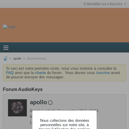
S'identifier ou s'inscrire
apollo
Abonnements
Si ceci est votre première visite, nous vous invitons à consulter la
FAQ
ainsi que la
charte
du forum . Vous devrez vous
inscrire
avant
de pouvoir envoyer des messages.
Forum AudioKeys
apollo
Dernière activité: 21 novembre 2017, 11h02
Inscrit: 17 juin 2004
Nous collectons des données
Localisation: ARMENTIERES (59)
personnelles sur notre site, à