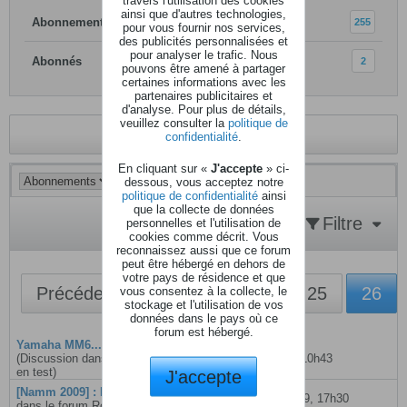
travers l'utilisation des cookies
ainsi que d'autres technologies,
Abonnements
255
pour vous fournir nos services,
des publicités personnalisées et
pour analyser le trafic. Nous
Abonnés
2
pouvons être amené à partager
certaines informations avec les
partenaires publicitaires et
d'analyse. Pour plus de détails,
veuillez consulter la
politique de
Revenir au profil
confidentialité
.
En cliquant sur «
J'accepte
» ci-
dessous, vous acceptez notre
politique de confidentialité
ainsi
que la collecte de données
Filtre
personnelles et l'utilisation de
cookies comme décrit. Vous
reconnaissez aussi que ce forum
peut être hébergé en dehors de
votre pays de résidence et que
Précédent
1
23
24
25
26
vous consentez à la collecte, le
stockage et l'utilisation de vos
données dans le pays où ce
forum est hébergé.
Yamaha MM6... mes impressions
(Discussion dans le forum
Le matériel
18 juin 2012, 10h43
en test
)
J'accepte
[Namm 2009] : Roland
(Discussion
20 janvier 2009, 17h30
dans le forum
Roland
)