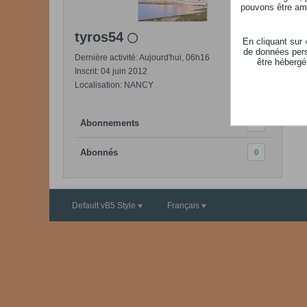
pouvons être ame
tyros54
En cliquant sur
de données pers
Dernière activité: Aujourd'hui, 06h16
être hébergé
Inscrit: 04 juin 2012
Localisation: NANCY
Abonnements
1
Abonnés
0
Default vB5 Style
Français