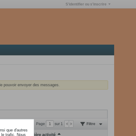
S'identifier ou s'inscrire
e pouvoir envoyer des messages.
Page
sur
1
Filtre
insi que d'autres
le trafic. Nous
Dernière activité