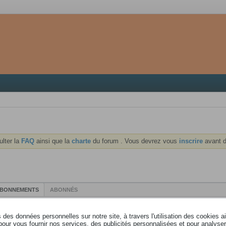
ulter la
FAQ
ainsi que la
charte
du forum . Vous devrez vous
inscrire
avant d
BONNEMENTS
ABONNÉS
Consulte
1
abonnement
Revenir au profil
des données personnelles sur notre site, à travers l'utilisation des cookies a
pour vous fournir nos services, des publicités personnalisées et pour analyser 
Nom