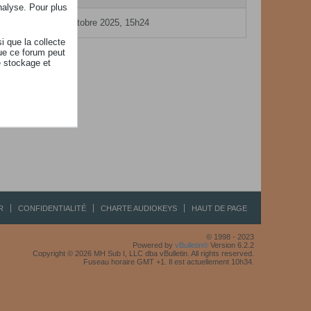
nalyse. Pour plus
10 octobre 2025, 15h24
i que la collecte
ue ce forum peut
e stockage et
R
CONFIDENTIALITÉ
CHARTE AUDIOKEYS
HAUT DE PAGE
© 1998 - 2023
Powered by
vBulletin®
Version 6.2.2
Copyright © 2026 MH Sub I, LLC dba vBulletin. All rights reserved.
Fuseau horaire GMT +1. Il est actuellement 10h34.