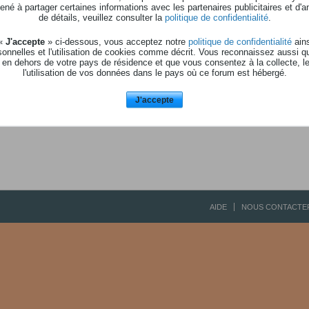
né à partager certaines informations avec les partenaires publicitaires et d'a
de détails, veuillez consulter la
politique de confidentialité
.
pfeuh
(utilisateur)
 «
J'accepte
» ci-dessous, vous acceptez notre
politique de confidentialité
ains
onnelles et l'utilisation de cookies comme décrit. Vous reconnaissez aussi q
 en dehors de votre pays de résidence et que vous consentez à la collecte, l
l'utilisation de vos données dans le pays où ce forum est hébergé.
J'accepte
AIDE
NOUS CONTACTE