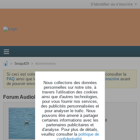
S'identifier ou s'inscrire
Seagull29
Abonnements
Si ceci est votre première visite, nous vous invitons à consulter la
FAQ
ainsi que la
charte
du forum . Vous devrez vous
inscrire
avant
Nous collectons des données
de pouvoir envoyer des messages.
personnelles sur notre site, à
travers l'utilisation des cookies
ainsi que d'autres technologies,
Forum AudioKeys
pour vous fournir nos services,
des publicités personnalisées et
Seagull29
pour analyser le trafic. Nous
pouvons être amené à partager
certaines informations avec les
Dernière activité: 15 mai 2024, 12h58
partenaires publicitaires et
Inscrit: 24 juin 2012
d'analyse. Pour plus de détails,
Localisation: Wismar (Allemagne)
veuillez consulter la
politique de
confidentialité
.