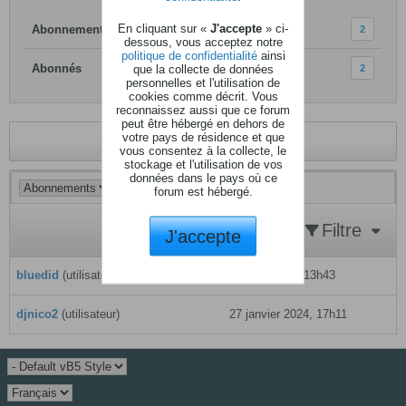
En cliquant sur «
J'accepte
» ci-
Abonnements
2
dessous, vous acceptez notre
politique de confidentialité
ainsi
Abonnés
que la collecte de données
2
personnelles et l'utilisation de
cookies comme décrit. Vous
reconnaissez aussi que ce forum
peut être hébergé en dehors de
votre pays de résidence et que
Revenir au profil
vous consentez à la collecte, le
stockage et l'utilisation de vos
données dans le pays où ce
forum est hébergé.
Filtre
J'accepte
bluedid
(utilisateur)
23 avril 2026, 13h43
djnico2
(utilisateur)
27 janvier 2024, 17h11