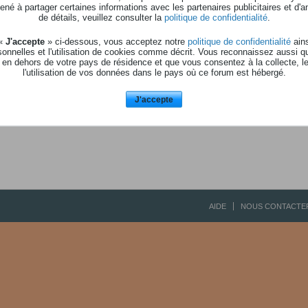
Aucune activité à affic
né à partager certaines informations avec les partenaires publicitaires et d'a
de détails, veuillez consulter la
politique de confidentialité
.
 «
J'accepte
» ci-dessous, vous acceptez notre
politique de confidentialité
ains
onnelles et l'utilisation de cookies comme décrit. Vous reconnaissez aussi q
 en dehors de votre pays de résidence et que vous consentez à la collecte, l
l'utilisation de vos données dans le pays où ce forum est hébergé.
J'accepte
AIDE
NOUS CONTACTE