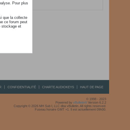
her.
nalyse. Pour plus
i que la collecte
ue ce forum peut
e stockage et
R
CONFIDENTIALITÉ
CHARTE AUDIOKEYS
HAUT DE PAGE
© 1998 - 2023
Powered by
vBulletin®
Version 6.2.2
Copyright © 2026 MH Sub I, LLC dba vBulletin. All rights reserved.
Fuseau horaire GMT +1. Il est actuellement 09h00.