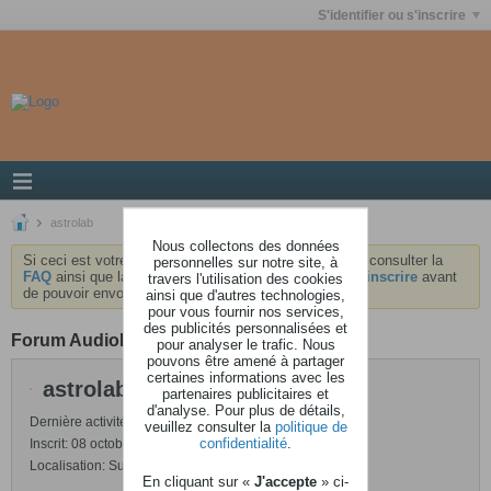
S'identifier ou s'inscrire
astrolab
Nous collectons des données
Si ceci est votre première visite, nous vous invitons à consulter la
personnelles sur notre site, à
FAQ
ainsi que la
charte
du forum . Vous devrez vous
inscrire
avant
travers l'utilisation des cookies
de pouvoir envoyer des messages.
ainsi que d'autres technologies,
pour vous fournir nos services,
des publicités personnalisées et
Forum AudioKeys
pour analyser le trafic. Nous
pouvons être amené à partager
certaines informations avec les
astrolab
partenaires publicitaires et
d'analyse. Pour plus de détails,
Dernière activité: 03 juillet 2014, 12h37
veuillez consulter la
politique de
confidentialité
.
Inscrit: 08 octobre 2003
Localisation: Suisse
En cliquant sur «
J'accepte
» ci-