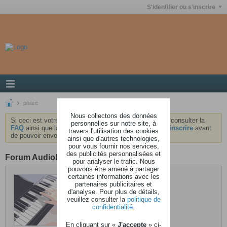
S'identifier ou s'inscrire
philzic
Nous collectons des données
Si ceci est votre première visite, nous vous invitons à consulter la
personnelles sur notre site, à
FAQ
ainsi que la
charte
du forum . Vous devrez vous
inscrire
avant
travers l'utilisation des cookies
de pouvoir envoyer des messages.
ainsi que d'autres technologies,
pour vous fournir nos services,
des publicités personnalisées et
Forum AudioKeys
pour analyser le trafic. Nous
pouvons être amené à partager
certaines informations avec les
philzic
partenaires publicitaires et
d'analyse. Pour plus de détails,
Dernière activité: Hier, 08h56
veuillez consulter la
politique de
Inscrit: 12 décembre 2006
confidentialité
.
Localisation: Pyrénées Atlantiques
En cliquant sur «
J'accepte
» ci-