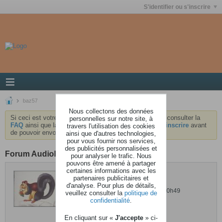
S'identifier ou s'inscrire
baz57
Nous collectons des données
Si ceci est votre première visite, nous vous invitons à consulter la
personnelles sur notre site, à
FAQ
ainsi que la
charte
du forum . Vous devrez vous
inscrire
avant
travers l'utilisation des cookies
de pouvoir envoyer des messages.
ainsi que d'autres technologies,
pour vous fournir nos services,
des publicités personnalisées et
Forum AudioKeys
pour analyser le trafic. Nous
pouvons être amené à partager
certaines informations avec les
baz57
partenaires publicitaires et
d'analyse. Pour plus de détails,
Dernière activité: 30 octobre 2013, 10h49
veuillez consulter la
politique de
confidentialité
.
Inscrit: 15 octobre 2007
Localisation: Lorraine
En cliquant sur «
J'accepte
» ci-