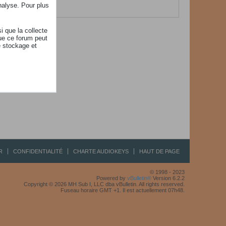
her.
nalyse. Pour plus
i que la collecte
ue ce forum peut
e stockage et
R
CONFIDENTIALITÉ
CHARTE AUDIOKEYS
HAUT DE PAGE
© 1998 - 2023
Powered by
vBulletin®
Version 6.2.2
Copyright © 2026 MH Sub I, LLC dba vBulletin. All rights reserved.
Fuseau horaire GMT +1. Il est actuellement 07h48.