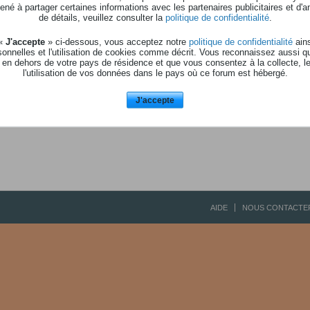
Aucune activité à affic
né à partager certaines informations avec les partenaires publicitaires et d'a
de détails, veuillez consulter la
politique de confidentialité
.
 «
J'accepte
» ci-dessous, vous acceptez notre
politique de confidentialité
ains
onnelles et l'utilisation de cookies comme décrit. Vous reconnaissez aussi q
 en dehors de votre pays de résidence et que vous consentez à la collecte, l
l'utilisation de vos données dans le pays où ce forum est hébergé.
J'accepte
AIDE
NOUS CONTACTE