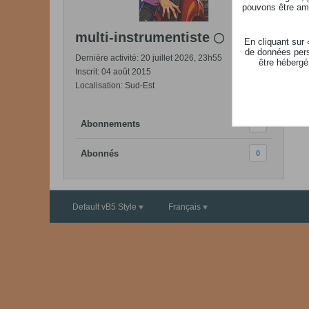
pouvons être ame
multi-instrumentiste
En cliquant sur
de données pers
Dernière activité: 20 juillet 2026, 23h55
être hébergé
Inscrit: 04 août 2015
Localisation: Sud-Est
Abonnements
0
Abonnés
0
Default vB5 Style
Français