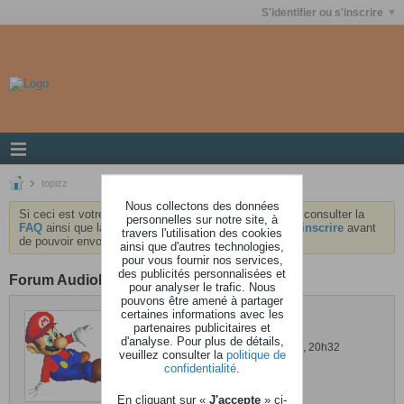
S'identifier ou s'inscrire
topizz
Nous collectons des données
Si ceci est votre première visite, nous vous invitons à consulter la
personnelles sur notre site, à
FAQ
ainsi que la
charte
du forum . Vous devrez vous
inscrire
avant
travers l'utilisation des cookies
de pouvoir envoyer des messages.
ainsi que d'autres technologies,
pour vous fournir nos services,
des publicités personnalisées et
Forum AudioKeys
pour analyser le trafic. Nous
pouvons être amené à partager
certaines informations avec les
topizz
partenaires publicitaires et
d'analyse. Pour plus de détails,
Dernière activité: 03 septembre 2018, 20h32
veuillez consulter la
politique de
Inscrit: 20 avril 2008
confidentialité
.
Localisation: Aubry du hainaut
En cliquant sur «
J'accepte
» ci-