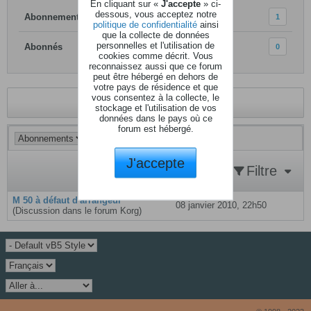
En cliquant sur «
J'accepte
» ci-
dessous, vous acceptez notre
Abonnements
1
politique de confidentialité
ainsi
que la collecte de données
personnelles et l'utilisation de
Abonnés
0
cookies comme décrit. Vous
reconnaissez aussi que ce forum
peut être hébergé en dehors de
votre pays de résidence et que
vous consentez à la collecte, le
Revenir au profil
stockage et l'utilisation de vos
données dans le pays où ce
forum est hébergé.
J'accepte
Filtre
M 50 à défaut d'arrangeur
08 janvier 2010, 22h50
(Discussion dans le forum
Korg
)