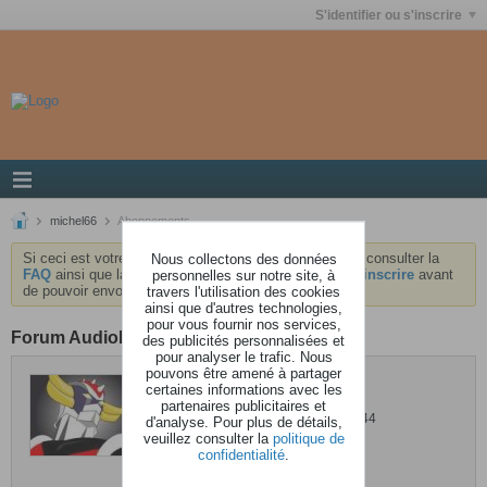
S'identifier ou s'inscrire
michel66
Abonnements
Si ceci est votre première visite, nous vous invitons à consulter la
Nous collectons des données
FAQ
ainsi que la
charte
du forum . Vous devrez vous
inscrire
avant
personnelles sur notre site, à
de pouvoir envoyer des messages.
travers l'utilisation des cookies
ainsi que d'autres technologies,
pour vous fournir nos services,
Forum AudioKeys
des publicités personnalisées et
pour analyser le trafic. Nous
pouvons être amené à partager
michel66
certaines informations avec les
partenaires publicitaires et
Dernière activité: 26 avril 2012, 19h44
d'analyse. Pour plus de détails,
veuillez consulter la
politique de
Inscrit: 07 juin 2008
confidentialité
.
Localisation: Paris