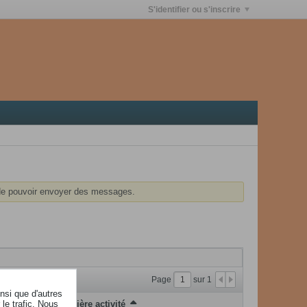
S'identifier ou s'inscrire
e pouvoir envoyer des messages.
Page
sur
1
insi que d'autres
le trafic. Nous
Dernière activité