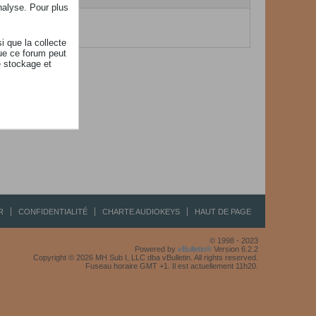
nalyse. Pour plus
à afficher...
i que la collecte
ue ce forum peut
e stockage et
R
CONFIDENTIALITÉ
CHARTE AUDIOKEYS
HAUT DE PAGE
© 1998 - 2023
Powered by
vBulletin®
Version 6.2.2
Copyright © 2026 MH Sub I, LLC dba vBulletin. All rights reserved.
Fuseau horaire GMT +1. Il est actuellement 11h20.