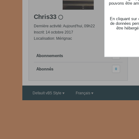
pouvons être ame
Chris33
En cliquant sur
de données pers
Dernière activité: Aujourd'hui, 09h22
être hébergé
Inscrit: 14 octobre 2017
Localisation: Mérignac
Abonnements
0
Abonnés
0
Default vB5 Style
Français