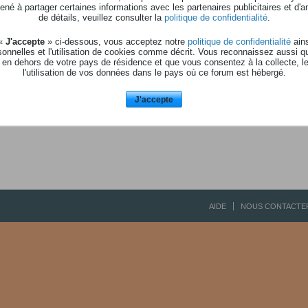
né à partager certaines informations avec les partenaires publicitaires et d'a
de détails, veuillez consulter la
politique de confidentialité
.
L'utilisateur n'a pas d'abonnés 
 «
J'accepte
» ci-dessous, vous acceptez notre
politique de confidentialité
ains
onnelles et l'utilisation de cookies comme décrit. Vous reconnaissez aussi q
 en dehors de votre pays de résidence et que vous consentez à la collecte, l
l'utilisation de vos données dans le pays où ce forum est hébergé.
J'accepte
AIDE
NOUS CONTACTE