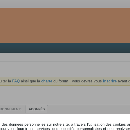
ulter la
FAQ
ainsi que la
charte
du forum . Vous devrez vous
inscrire
avant d
BONNEMENTS
ABONNÉS
Afficher
0
abonnés
Revenir au profil
des données personnelles sur notre site, à travers l'utilisation des cookies a
pour vous fournir nos services, des publicités personnalisées et pour analyser 
Nom