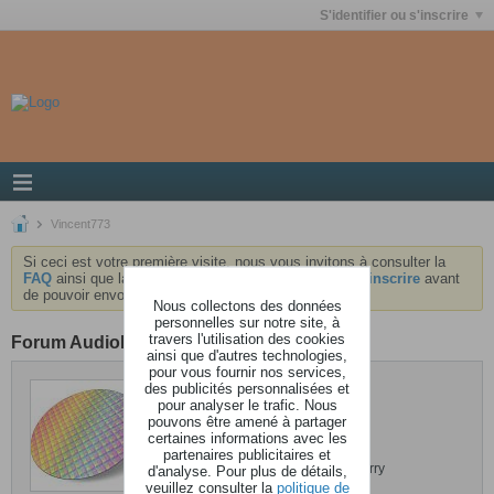
S'identifier ou s'inscrire
Vincent773
Si ceci est votre première visite, nous vous invitons à consulter la
FAQ
ainsi que la
charte
du forum . Vous devrez vous
inscrire
avant
de pouvoir envoyer des messages.
Nous collectons des données
personnelles sur notre site, à
travers l'utilisation des cookies
Forum AudioKeys
ainsi que d'autres technologies,
pour vous fournir nos services,
des publicités personnalisées et
Vincent773
pour analyser le trafic. Nous
pouvons être amené à partager
Dernière activité: Aujourd'hui, 19h32
certaines informations avec les
Inscrit: 16 février 2018
partenaires publicitaires et
Localisation: Saint-Fargeau-Ponthierry
d'analyse. Pour plus de détails,
veuillez consulter la
politique de