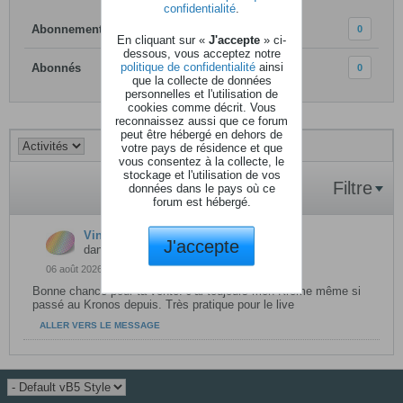
confidentialité
.
Abonnements
0
En cliquant sur «
J'accepte
» ci-
dessous, vous acceptez notre
politique de confidentialité
ainsi
Abonnés
0
que la collecte de données
personnelles et l'utilisation de
cookies comme décrit. Vous
reconnaissez aussi que ce forum
peut être hébergé en dehors de
votre pays de résidence et que
vous consentez à la collecte, le
stockage et l'utilisation de vos
Filtre
données dans le pays où ce
forum est hébergé.
Vincent773
a répondu à
Korg Krome 73
J'accepte
dans
Propositions de vente
06 août 2026, 14h55
Bonne chance pour ta vente! J'ai toujours mon Krome même si
passé au Kronos depuis. Très pratique pour le live
ALLER VERS LE MESSAGE