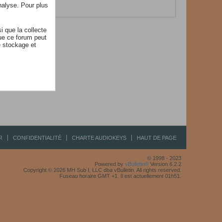
her.
nalyse. Pour plus
i que la collecte
ue ce forum peut
e stockage et
R
CONFIDENTIALITÉ
CHARTE AUDIOKEYS
HAUT DE PAGE
© 1998 - 2023
Powered by
vBulletin®
Version 6.2.2
Copyright © 2026 MH Sub I, LLC dba vBulletin. All rights reserved.
Fuseau horaire GMT +1. Il est actuellement 01h51.