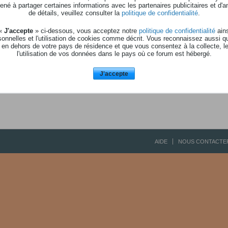
Aucune activité à affic
né à partager certaines informations avec les partenaires publicitaires et d'a
de détails, veuillez consulter la
politique de confidentialité
.
 «
J'accepte
» ci-dessous, vous acceptez notre
politique de confidentialité
ains
onnelles et l'utilisation de cookies comme décrit. Vous reconnaissez aussi q
 en dehors de votre pays de résidence et que vous consentez à la collecte, l
l'utilisation de vos données dans le pays où ce forum est hébergé.
J'accepte
AIDE
NOUS CONTACTE