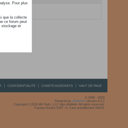
nalyse. Pour plus
à afficher...
i que la collecte
ue ce forum peut
e stockage et
R
CONFIDENTIALITÉ
CHARTE AUDIOKEYS
HAUT DE PAGE
© 1998 - 2023
Powered by
vBulletin®
Version 6.2.2
Copyright © 2026 MH Sub I, LLC dba vBulletin. All rights reserved.
Fuseau horaire GMT +1. Il est actuellement 16h33.