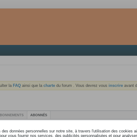
ulter la
FAQ
ainsi que la
charte
du forum . Vous devrez vous
inscrire
avant d
BONNEMENTS
ABONNÉS
Afficher
0
abonnés
Revenir au profil
des données personnelles sur notre site, à travers l'utilisation des cookies a
pour vous fournir nos services, des publicités personnalisées et pour analyser 
Nom