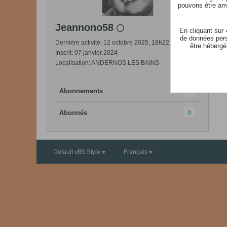
pouvons être ame
Jeannono58
En cliquant sur
de données pers
Dernière activité: 12 octobre 2025, 18h22
être hébergé
Inscrit: 07 janvier 2024
Localisation: ANDERNOS LES BAINS
Abonnements
0
Abonnés
0
Default vB5 Style
Français