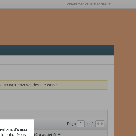
S'identifier ou s'inscrire
e pouvoir envoyer des messages.
Page
sur
1
insi que d'autres
le trafic. Nous
Dernière activité