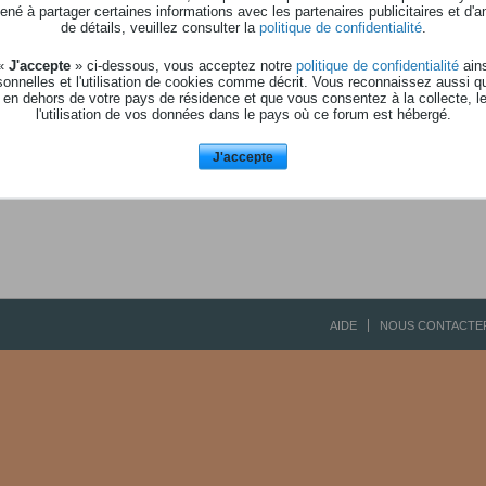
né à partager certaines informations avec les partenaires publicitaires et d'a
de détails, veuillez consulter la
politique de confidentialité
.
L'utilisateur n'a pas d'abonnés 
 «
J'accepte
» ci-dessous, vous acceptez notre
politique de confidentialité
ains
onnelles et l'utilisation de cookies comme décrit. Vous reconnaissez aussi q
 en dehors de votre pays de résidence et que vous consentez à la collecte, l
l'utilisation de vos données dans le pays où ce forum est hébergé.
J'accepte
AIDE
NOUS CONTACTE