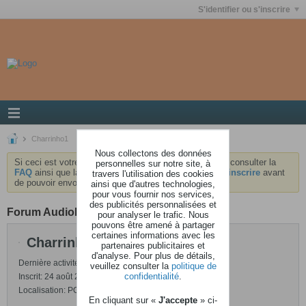
S'identifier ou s'inscrire
Charrinho1
Nous collectons des données
Si ceci est votre première visite, nous vous invitons à consulter la
personnelles sur notre site, à
FAQ
ainsi que la
charte
du forum . Vous devrez vous
inscrire
avant
travers l'utilisation des cookies
de pouvoir envoyer des messages.
ainsi que d'autres technologies,
pour vous fournir nos services,
des publicités personnalisées et
Forum AudioKeys
pour analyser le trafic. Nous
pouvons être amené à partager
certaines informations avec les
Charrinho1
partenaires publicitaires et
d'analyse. Pour plus de détails,
Dernière activité: 24 août 2024, 05h48
veuillez consulter la
politique de
confidentialité
.
Inscrit: 24 août 2024
Localisation: POITIERS
En cliquant sur «
J'accepte
» ci-