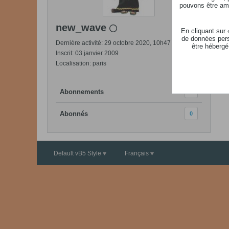
pouvons être ame
new_wave
En cliquant sur
de données pers
Dernière activité: 29 octobre 2020, 10h47
être hébergé
Inscrit: 03 janvier 2009
Localisation: paris
Abonnements
0
Abonnés
0
Default vB5 Style
Français