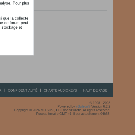
her.
nalyse. Pour plus
i que la collecte
ue ce forum peut
e stockage et
R
CONFIDENTIALITÉ
CHARTE AUDIOKEYS
HAUT DE PAGE
© 1998 - 2023
Powered by
vBulletin®
Version 6.2.2
Copyright © 2026 MH Sub I, LLC dba vBulletin. All rights reserved.
Fuseau horaire GMT +1. Il est actuellement 04h35.