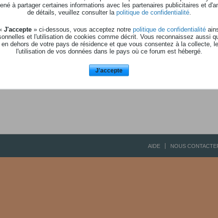
Aucune activité à affic
né à partager certaines informations avec les partenaires publicitaires et d'a
de détails, veuillez consulter la
politique de confidentialité
.
 «
J'accepte
» ci-dessous, vous acceptez notre
politique de confidentialité
ains
onnelles et l'utilisation de cookies comme décrit. Vous reconnaissez aussi q
 en dehors de votre pays de résidence et que vous consentez à la collecte, l
l'utilisation de vos données dans le pays où ce forum est hébergé.
J'accepte
AIDE
NOUS CONTACTE