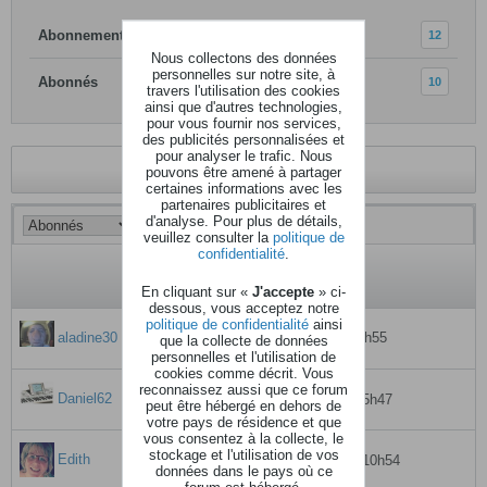
Abonnements
12
Nous collectons des données
personnelles sur notre site, à
Abonnés
10
travers l'utilisation des cookies
ainsi que d'autres technologies,
pour vous fournir nos services,
des publicités personnalisées et
pour analyser le trafic. Nous
Revenir au profil
pouvons être amené à partager
certaines informations avec les
partenaires publicitaires et
d'analyse. Pour plus de détails,
veuillez consulter la
politique de
confidentialité
.
En cliquant sur «
J'accepte
» ci-
dessous, vous acceptez notre
politique de confidentialité
ainsi
aladine30
06 avril 2026, 19h55
que la collecte de données
personnelles et l'utilisation de
cookies comme décrit. Vous
reconnaissez aussi que ce forum
Daniel62
02 mars 2016, 05h47
peut être hébergé en dehors de
votre pays de résidence et que
vous consentez à la collecte, le
stockage et l'utilisation de vos
Edith
21 février 2023, 10h54
données dans le pays où ce