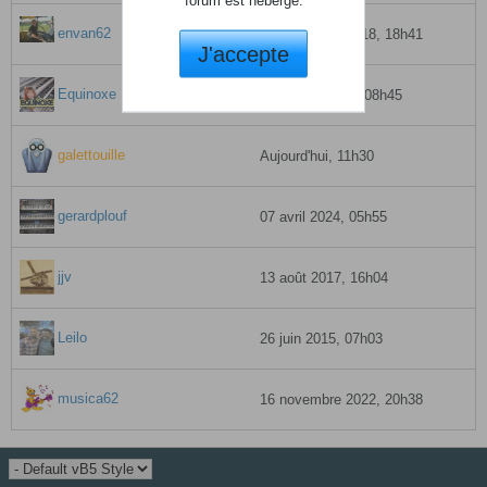
forum est hébergé.
envan62
21 décembre 2018, 18h41
J'accepte
Equinoxe
26 janvier 2026, 08h45
galettouille
Aujourd'hui, 11h30
gerardplouf
07 avril 2024, 05h55
jjv
13 août 2017, 16h04
Leilo
26 juin 2015, 07h03
musica62
16 novembre 2022, 20h38