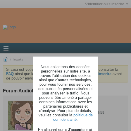
S'identifier ou s'inscrire
lewaks
Nous collectons des données
Si ceci est votre première visite, nous vous invitons à consulter la
personnelles sur notre site, à
FAQ
ainsi que la
charte
du forum . Vous devrez vous
inscrire
avant
travers l'utilisation des cookies
de pouvoir envoyer des messages.
ainsi que d'autres technologies,
pour vous fournir nos services,
des publicités personnalisées et
Forum AudioKeys
pour analyser le trafic. Nous
pouvons être amené à partager
certaines informations avec les
lewaks
partenaires publicitaires et
d'analyse. Pour plus de détails,
Dernière activité: 26 février 2013, 02h59
veuillez consulter la
politique de
Inscrit: 18 août 2010
confidentialité
.
Localisation: Region parisienne
En cliquant sur «
J'accepte
» ci-