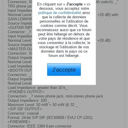
Connectors: XLR-3-31 type (+48 V phantom power, with switch), _”
En cliquant sur «
J'accepte
» ci-
TRS phone jack (balanced)
dessous, vous acceptez notre
Input Impedance: 10 k_
politique de confidentialité
ainsi
Nominal Level: -40 dBu @ GAIN = 0 dB (GAIN = -? ~ +20 dB) with
que la collecte de données
GAIN LOW/HIGH SW
personnelles et l'utilisation de
Source Impedance: 600 _
cookies comme décrit. Vous
<GUITAR INPUT>
reconnaissez aussi que ce forum
Connector: _? phone jack (unbalanced)
peut être hébergé en dehors de
Input Impedance: 1 M_
votre pays de résidence et que
Nominal Level: -30 dBu @ GAIN = 0 dB (GAIN = -? ~ +20 dB)
vous consentez à la collecte, le
Source Impedance: 600 _
stockage et l'utilisation de vos
<MASTER OUTPUT L/R>
données dans le pays où ce
Connectors: XLR-3-32 type
forum est hébergé.
Output Impedance: 150 _
Nominal Level: +4 dBu
Load Impedance: greater than 10 k_
J'accepte
<BOOTH OUTPUT L/R>
Connectors: _? TRS phone jacks (balanced)
Output Impedance: 150 _
Nominal Level: +4 dBu
Load Impedance: greater than 10 k_
<PHONES OUTPUT>
Connectors: _? stereo phone jack, mini-stereo phone jack
Output Impedance: 100 _
Maximum Level: 50 mW + 50 mW @ 32 _
<S/P DIF OUTPUT>
Connector: coaxial
Format: 24-bit S/P DIF (IEC60958 / EIAJ CP-1201)
<FIREWIRE>
Connector: IEEE 1394 6-pin connector