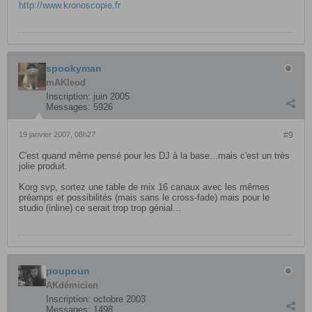
http://www.kronoscopie.fr
spookyman
mAKleod
Inscription:
juin 2005
Messages:
5926
19 janvier 2007, 08h27
#9
C'est quand même pensé pour les DJ à la base...mais c'est un très
jolie produit.
Korg svp, sortez une table de mix 16 canaux avec les mêmes
préamps et possibilités (mais sans le cross-fade) mais pour le
studio (inline) ce serait trop trop génial...
poupoun
AKdémicien
Inscription:
octobre 2003
Messages:
1498