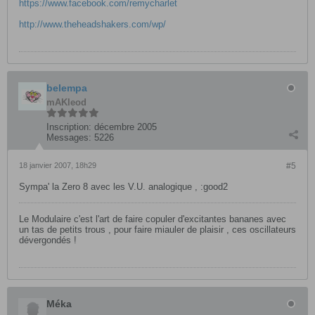
https://www.facebook.com/remycharlet
http://www.theheadshakers.com/wp/
belempa
mAKleod
Inscription:
décembre 2005
Messages:
5226
18 janvier 2007, 18h29
#5
Sympa' la Zero 8 avec les V.U. analogique , :good2
Le Modulaire c'est l'art de faire copuler d'excitantes bananes avec
un tas de petits trous , pour faire miauler de plaisir , ces oscillateurs
dévergondés !
Méka