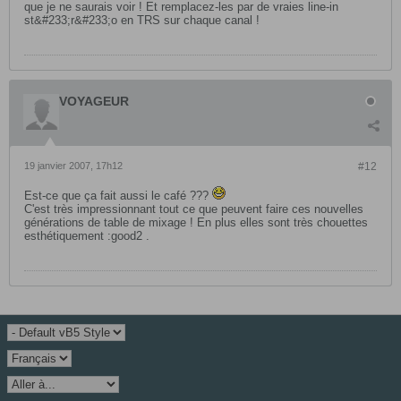
que je ne saurais voir ! Et remplacez-les par de vraies line-in
st&#233;r&#233;o en TRS sur chaque canal !
VOYAGEUR
19 janvier 2007, 17h12
#12
Est-ce que ça fait aussi le café ???
C'est très impressionnant tout ce que peuvent faire ces nouvelles
générations de table de mixage ! En plus elles sont très chouettes
esthétiquement :good2 .