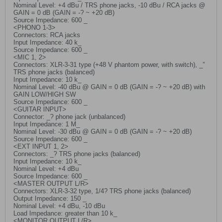
Nominal Level: +4 dBu / TRS phone jacks, -10 dBu / RCA jacks @
GAIN = 0 dB (GAIN = -? ~ +20 dB)
Source Impedance: 600 _
<PHONO 1-3>
Connectors: RCA jacks
Input Impedance: 40 k_
Source Impedance: 600 _
<MIC 1, 2>
Connectors: XLR-3-31 type (+48 V phantom power, with switch), _”
TRS phone jacks (balanced)
Input Impedance: 10 k_
Nominal Level: -40 dBu @ GAIN = 0 dB (GAIN = -? ~ +20 dB) with
GAIN LOW/HIGH SW
Source Impedance: 600 _
<GUITAR INPUT>
Connector: _? phone jack (unbalanced)
Input Impedance: 1 M_
Nominal Level: -30 dBu @ GAIN = 0 dB (GAIN = -? ~ +20 dB)
Source Impedance: 600 _
<EXT INPUT 1, 2>
Connectors: _? TRS phone jacks (balanced)
Input Impedance: 10 k_
Nominal Level: +4 dBu
Source Impedance: 600 _
<MASTER OUTPUT L/R>
Connectors: XLR-3-32 type, 1/4? TRS phone jacks (balanced)
Output Impedance: 150 _
Nominal Level: +4 dBu, -10 dBu
Load Impedance: greater than 10 k_
<MONITOR OUTPUT L/R>