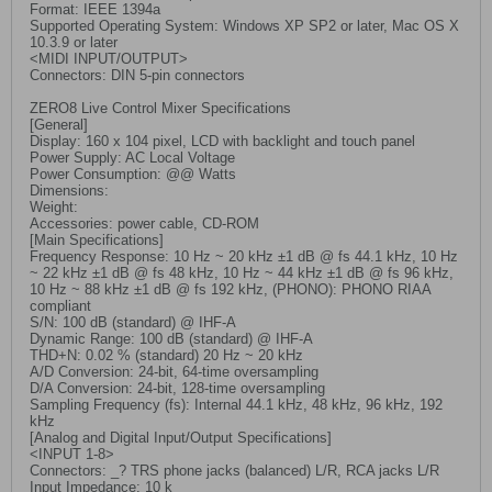
Format: IEEE 1394a
Supported Operating System: Windows XP SP2 or later, Mac OS X
10.3.9 or later
<MIDI INPUT/OUTPUT>
Connectors: DIN 5-pin connectors
ZERO8 Live Control Mixer Specifications
[General]
Display: 160 x 104 pixel, LCD with backlight and touch panel
Power Supply: AC Local Voltage
Power Consumption: @@ Watts
Dimensions:
Weight:
Accessories: power cable, CD-ROM
[Main Specifications]
Frequency Response: 10 Hz ~ 20 kHz ±1 dB @ fs 44.1 kHz, 10 Hz
~ 22 kHz ±1 dB @ fs 48 kHz, 10 Hz ~ 44 kHz ±1 dB @ fs 96 kHz,
10 Hz ~ 88 kHz ±1 dB @ fs 192 kHz, (PHONO): PHONO RIAA
compliant
S/N: 100 dB (standard) @ IHF-A
Dynamic Range: 100 dB (standard) @ IHF-A
THD+N: 0.02 % (standard) 20 Hz ~ 20 kHz
A/D Conversion: 24-bit, 64-time oversampling
D/A Conversion: 24-bit, 128-time oversampling
Sampling Frequency (fs): Internal 44.1 kHz, 48 kHz, 96 kHz, 192
kHz
[Analog and Digital Input/Output Specifications]
<INPUT 1-8>
Connectors: _? TRS phone jacks (balanced) L/R, RCA jacks L/R
Input Impedance: 10 k_