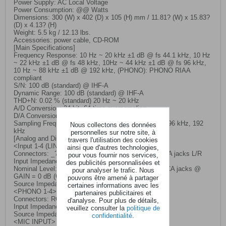
Power Supply: AC Local Voltage
Power Consumption: @@ Watts
Dimensions: 300 (W) x 402 (D) x 105 (H) mm / 11.81? (W) x 15.83?
(D) x 4.13? (H)
Weight: 5.5 kg / 12.13 lbs.
Accessories: power cable, CD-ROM
[Main Specifications]
Frequency Response: 10 Hz ~ 20 kHz ±1 dB @ fs 44.1 kHz, 10 Hz
~ 22 kHz ±1 dB @ fs 48 kHz, 10Hz ~ 44 kHz ±1 dB @ fs 96 kHz,
10 Hz ~ 88 kHz ±1 dB @ 192 kHz, (PHONO): PHONO RIAA
compliant
S/N: 100 dB (standard) @ IHF-A
Dynamic Range: 100 dB (standard) @ IHF-A
THD+N: 0.02 % (standard) 20 Hz ~ 20 kHz
A/D Conversion: 24-bit, 64-time oversampling
D/A Conversion: 24-bit, 128-time oversampling
Sampling Frequency (fs): Internal 44.1 kHz, 48 kHz, 96 kHz, 192
Nous collectons des données
kHz
personnelles sur notre site, à
[Analog and Digital Input/Output Specifications]
travers l'utilisation des cookies
<Input 1-4 (LINE, CD/LINE)>
ainsi que d'autres technologies,
Connectors: _? TRS phone jacks (balanced) L/R, RCA jacks L/R
pour vous fournir nos services,
Input Impedance: 10 k_
des publicités personnalisées et
Nominal Level: +4 dBu/TRS phone jacks, -10 dBu/RCA jacks @
pour analyser le trafic. Nous
GAIN = 0 dB (GAIN = -? ~ +20 dB)
pouvons être amené à partager
Source Impedance: 600 _
certaines informations avec les
<PHONO 1-4>
partenaires publicitaires et
Connectors: RCA jacks
d'analyse. Pour plus de détails,
Input Impedance: 40 k_
veuillez consulter la
politique de
Source Impedance: 600 _
confidentialité
.
<MIC INPUT>