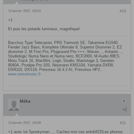
19 janvier 2007, 15h10
#10
+1
Et puis les potards lumineux, magnifique!
Bacchus Type Telecaster, PRS Tremonti SE, Takamine EG540,
Fender Jazz Bass, Komplete Ultimate 9, Superior Drummer 2, EZ
drummer 2, M-Tron Pro, Plugsound Pro +++, Waves..., Antares...,
Studiologic Numa Nano et Numa nero, BCF2000, M-Audio 88ES,
Motu Track 16, MacMini, Logic Studio, Mainstage 3, Genelec
8040A, Prodipe Pro 10S, Neumann KMS104, Yamaha DXR8,
DSR115, DXS18, Presonus 16.4.2 AI, Presonus HP2...
www.versomusic.fr
Méka
19 janvier 2007, 15h38
#11
+1 avec toi Spookyman .... Cachez-moi ces entr&#233;es phonos