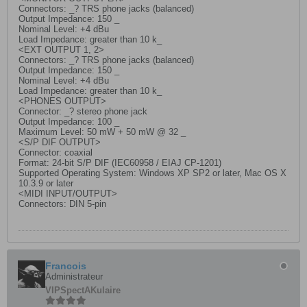
Connectors: _? TRS phone jacks (balanced)
Output Impedance: 150 _
Nominal Level: +4 dBu
Load Impedance: greater than 10 k_
<EXT OUTPUT 1, 2>
Connectors: _? TRS phone jacks (balanced)
Output Impedance: 150 _
Nominal Level: +4 dBu
Load Impedance: greater than 10 k_
<PHONES OUTPUT>
Connector: _? stereo phone jack
Output Impedance: 100 _
Maximum Level: 50 mW + 50 mW @ 32 _
<S/P DIF OUTPUT>
Connector: coaxial
Format: 24-bit S/P DIF (IEC60958 / EIAJ CP-1201)
Supported Operating System: Windows XP SP2 or later, Mac OS X
10.3.9 or later
<MIDI INPUT/OUTPUT>
Connectors: DIN 5-pin
Francois
Administrateur
VIP
SpectAKulaire