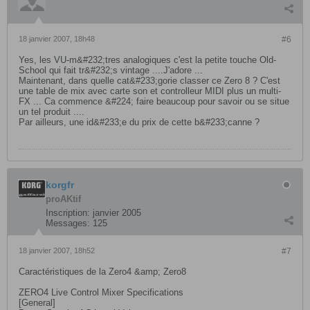
18 janvier 2007, 18h48
#6
Yes, les VU-m&#232;tres analogiques c'est la petite touche Old-
School qui fait tr&#232;s vintage ....J'adore ...
Maintenant, dans quelle cat&#233;gorie classer ce Zero 8 ? C'est
une table de mix avec carte son et controlleur MIDI plus un multi-
FX ... Ca commence &#224; faire beaucoup pour savoir ou se situe
un tel produit ....
Par ailleurs, une id&#233;e du prix de cette b&#233;canne ?
korgfr
proAKtif
Inscription:
janvier 2005
Messages:
125
18 janvier 2007, 18h52
#7
Caractéristiques de la Zero4 &amp; Zero8
ZERO4 Live Control Mixer Specifications
[General]