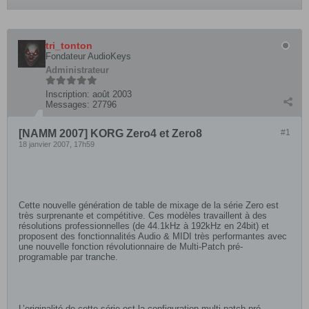
tri_tonton
Fondateur AudioKeys
Administrateur
Inscription:
août 2003
Messages:
27796
[NAMM 2007] KORG Zero4 et Zero8
#1
18 janvier 2007, 17h59
Cette nouvelle génération de table de mixage de la série Zero est
très surprenante et compétitive. Ces modèles travaillent à des
résolutions professionnelles (de 44.1kHz à 192kHz en 24bit) et
proposent des fonctionnalités Audio & MIDI très performantes avec
une nouvelle fonction révolutionnaire de Multi-Patch pré-
programable par tranche.
L’originalité de cette série est la configuration multi-patch pré-