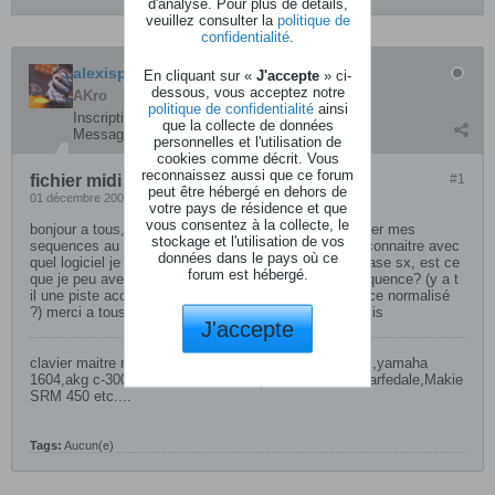
d'analyse. Pour plus de détails,
veuillez consulter la
politique de
confidentialité
.
alexispa1x
En cliquant sur «
J'accepte
» ci-
dessous, vous acceptez notre
AKro
politique de confidentialité
ainsi
Inscription:
janvier 2004
que la collecte de données
Messages:
483
personnelles et l'utilisation de
cookies comme décrit. Vous
reconnaissez aussi que ce forum
fichier midi paroles et accords
#1
peut être hébergé en dehors de
01 décembre 2007, 18h17
votre pays de résidence et que
vous consentez à la collecte, le
bonjour a tous, je vais me lancer(bientôt !!) a completer mes
stockage et l'utilisation de vos
sequences au niveau paroles et accords. J'aimerais connaitre avec
données dans le pays où ce
quel logiciel je peu faire cela (pour le moment j'ai cubase sx, est ce
forum est hébergé.
que je peu avec lui) et quel est le principe,dans la sequence? (y a t
il une piste accord,une piste paroles, quel canal, est ce normalisé
?) merci a tous pour ce grand coup de mains. a+ alexis
J'accepte
clavier maitre roland A37,Korg Pa3x PRO ,Cubase sx,yamaha
1604,akg c-3000b,sheneiser ew15,system ecoute wharfedale,Makie
SRM 450 etc....
Tags:
Aucun(e)