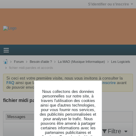
S'identifier ou s'inscrire
Forum
Besoin d'aide ?
La MAO (Musique Informatique)
Les Logiciels
fichier midi paroles et accords
Si ceci est votre première visite, nous vous invitons à consulter la
FAQ
ainsi que la
charte
du forum . Vous devrez vous
inscrire
avant
de pouvoir envoyer des messages.
Nous collectons des données
personnelles sur notre site, à
fichier midi paroles et accords
travers l'utilisation des cookies
ainsi que d'autres technologies,
pour vous fournir nos services,
des publicités personnalisées et
pour analyser le trafic. Nous
pouvons être amené à partager
certaines informations avec les
Filtre
partenaires publicitaires et