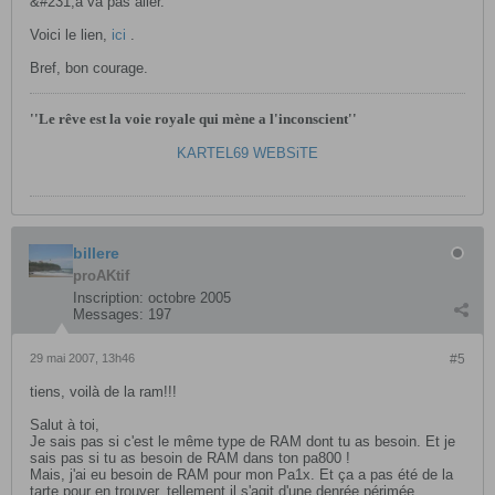
&#231;a va pas aller.
Voici le lien,
ici
.
Bref, bon courage.
''Le rêve est la voie royale qui mène a l'inconscient''
KARTEL69 WEBSiTE
billere
proAKtif
Inscription:
octobre 2005
Messages:
197
29 mai 2007, 13h46
#5
tiens, voilà de la ram!!!
Salut à toi,
Je sais pas si c'est le même type de RAM dont tu as besoin. Et je
sais pas si tu as besoin de RAM dans ton pa800 !
Mais, j'ai eu besoin de RAM pour mon Pa1x. Et ça a pas été de la
tarte pour en trouver, tellement il s'agit d'une denrée périmée.