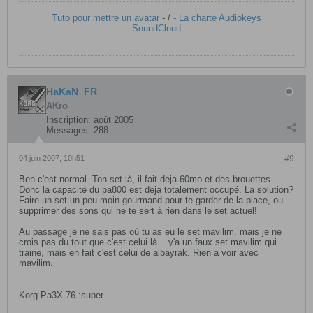
Tuto pour mettre un avatar
- /
- La charte Audiokeys
SoundCloud
HaKaN_FR
AKro
Inscription:
août 2005
Messages:
288
04 juin 2007, 10h51
#9
Ben c'est normal. Ton set là, il fait deja 60mo et des brouettes.
Donc la capacité du pa800 est deja totalement occupé. La solution?
Faire un set un peu moin gourmand pour te garder de la place, ou
supprimer des sons qui ne te sert à rien dans le set actuel!
Au passage je ne sais pas où tu as eu le set mavilim, mais je ne
crois pas du tout que c'est celui là... y'a un faux set mavilim qui
traine, mais en fait c'est celui de albayrak. Rien a voir avec
mavilim.
Korg Pa3X-76 :super