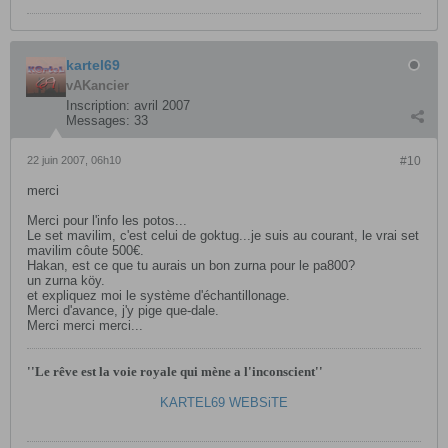
kartel69
vAKancier
Inscription:
avril 2007
Messages:
33
22 juin 2007, 06h10
#10
merci
Merci pour l'info les potos...
Le set mavilim, c'est celui de goktug...je suis au courant, le vrai set
mavilim côute 500€.
Hakan, est ce que tu aurais un bon zurna pour le pa800?
un zurna köy.
et expliquez moi le système d'échantillonage.
Merci d'avance, j'y pige que-dale.
Merci merci merci...
''Le rêve est la voie royale qui mène a l'inconscient''
KARTEL69 WEBSiTE