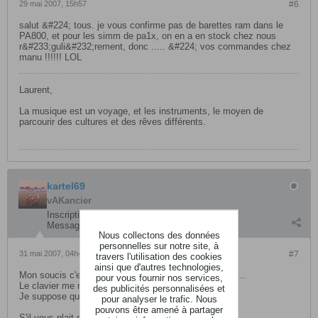
29 mai 2007, 15h57
#6
salut &#224; tous. je vous confirme pas de barettes ram dans le
PA800, et pour les simm de pa1x, on en a en stock chez nous
r&#233;guli&#232;rement, donc ..... &#224; vos commandes chez
manu !!!!!! LOL
Laurent,
La musique est un voyage, et les instruments, le moyen de
parcourir des cultures et des rêves différents.
kartel69
vAKancier
Inscription:
avril 2007
Messages:
33
Nous collectons des données
personnelles sur notre site, à
31 mai 2007, 04h42
#7
travers l'utilisation des cookies
ainsi que d'autres technologies,
Mon soucis c'est que, je veux échantilloner des sons...
pour vous fournir nos services,
Le clavier me mets "not enough space"....
des publicités personnalisées et
Je suppose que c'est en rapport avec la mémoire...
pour analyser le trafic. Nous
pouvons être amené à partager
S'il vous plait si quelqu'un peut m'aider sur ce sujet...