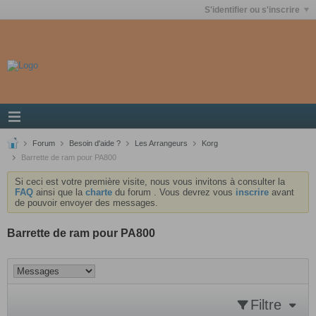
S'identifier ou s'inscrire
Forum
Besoin d'aide ?
Les Arrangeurs
Korg
Barrette de ram pour PA800
Si ceci est votre première visite, nous vous invitons à consulter la
FAQ
ainsi que la
charte
du forum . Vous devrez vous
inscrire
avant
de pouvoir envoyer des messages.
Barrette de ram pour PA800
Filtre