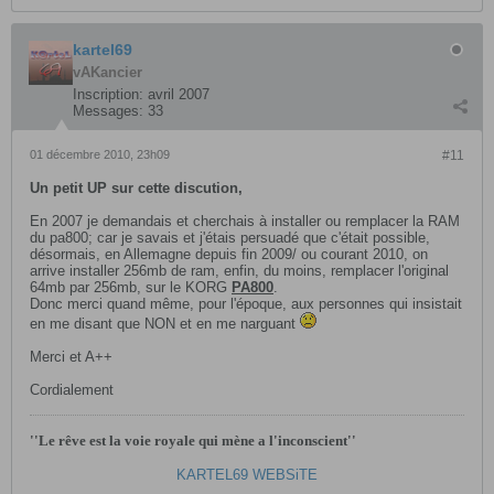
kartel69
vAKancier
Inscription:
avril 2007
Messages:
33
01 décembre 2010, 23h09
#11
Un petit UP sur cette discution,
En 2007 je demandais et cherchais à installer ou remplacer la RAM
du pa800; car je savais et j'étais persuadé que c'était possible,
désormais, en Allemagne depuis fin 2009/ ou courant 2010, on
arrive installer 256mb de ram, enfin, du moins, remplacer l'original
64mb par 256mb, sur le KORG
PA800
.
Donc merci quand même, pour l'époque, aux personnes qui insistait
en me disant que NON et en me narguant
Merci et A++
Cordialement
''Le rêve est la voie royale qui mène a l'inconscient''
KARTEL69 WEBSiTE