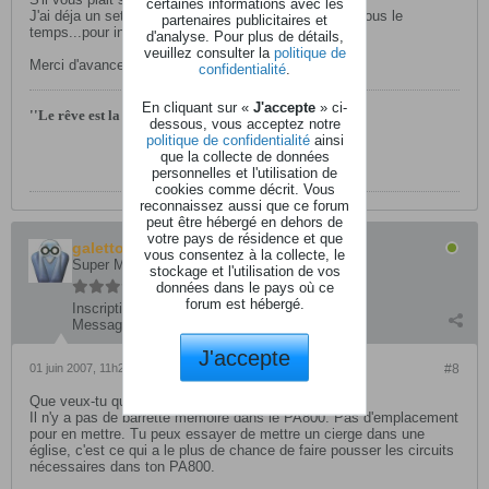
certaines informations avec les
J'ai déja un set de 64mb charger dedans...je l'utilise tous le
partenaires publicitaires et
temps...pour infos.
d'analyse. Pour plus de détails,
veuillez consulter la
politique de
Merci d'avance pour vos réponses.
confidentialité
.
En cliquant sur «
J'accepte
» ci-
''Le rêve est la voie royale qui mène a l'inconscient''
dessous, vous acceptez notre
politique de confidentialité
ainsi
KARTEL69 WEBSiTE
que la collecte de données
personnelles et l'utilisation de
cookies comme décrit. Vous
reconnaissez aussi que ce forum
peut être hébergé en dehors de
votre pays de résidence et que
galettouille
vous consentez à la collecte, le
Super Modérateur
stockage et l'utilisation de vos
données dans le pays où ce
forum est hébergé.
Inscription:
novembre 2003
Messages:
11839
J'accepte
01 juin 2007, 11h21
#8
Que veux-tu qu'on te dise de plus?
Il n'y a pas de barrette mémoire dans le PA800. Pas d'emplacement
pour en mettre. Tu peux essayer de mettre un cierge dans une
église, c'est ce qui a le plus de chance de faire pousser les circuits
nécessaires dans ton PA800.