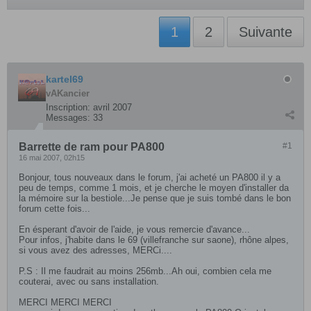
1
2
Suivante
kartel69
vAKancier
Inscription:
avril 2007
Messages:
33
Barrette de ram pour PA800
#1
16 mai 2007, 02h15
Bonjour, tous nouveaux dans le forum, j'ai acheté un PA800 il y a
peu de temps, comme 1 mois, et je cherche le moyen d'installer da
la mémoire sur la bestiole...Je pense que je suis tombé dans le bon
forum cette fois...
En ésperant d'avoir de l'aide, je vous remercie d'avance...
Pour infos, j'habite dans le 69 (villefranche sur saone), rhône alpes,
si vous avez des adresses, MERCi....
P.S : Il me faudrait au moins 256mb...Ah oui, combien cela me
couterai, avec ou sans installation.
MERCI MERCI MERCI