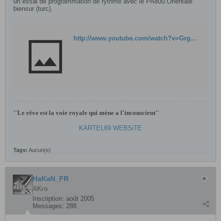
un essai de programmation de rythme avec le PA800.Orientale
biensur (turc).
http://www.youtube.com/watch?v=GrghFIst10Q
''Le rêve est la voie royale qui mène a l'inconscient''
KARTEL69 WEBSiTE
Tags:
Aucun(e)
HaKaN_FR
AKro
Inscription:
août 2005
Messages:
288