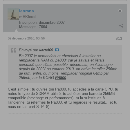
iaorana
mAKleod
Inscription:
décembre 2007
Messages:
7664
02 décembre 2010, 06h56
#13
Envoyé par
kartel69
En 2007 je demandais et cherchais à installer ou
remplacer la RAM du pa800; car je savais et j'étais
persuadé que c'était possible, désormais, en Allemagne
depuis fin 2009/ ou courant 2010, on arrive installer 256mb
de ram, enfin, du moins, remplacer l'original 64mb par
256mb, sur le KORG
PA800
.
C'est simple : tu ouvres ton Pa800, tu accèdes à la carte CPU, tu
notes le type de SDRAM utilisé, tu achètes une barrette 256MB
compatible (brochage et performances), tu la substitues à
l'ancienne, tu refermes le Pa800, et tu regardes le résultat... et tu
nous en fait part STP :8)