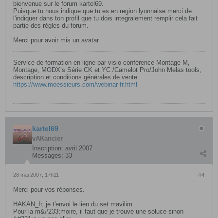
bienvenue sur le forum kartel69.
Puisque tu nous indique que tu es en region lyonnaise merci de
l'indiquer dans ton profil que tu dois integralement remplir cela fait
partie des régles du forum.
Merci pour avoir mis un avatar.
Service de formation en ligne par visio conférence Montage M,
Montage, MODX’s Série CK et YC /Camelot Pro/John Melas tools,
description et conditions générales de vente
https://www.moessieurs.com/webinar-fr.html
kartel69
vAKancier
Inscription:
avril 2007
Messages:
33
28 mai 2007, 17h11
#4
Merci pour vos réponses.
HAKAN_fr, je t'envoi le lien du set mavilim.
Pour la m&#233;moire, il faut que je trouve une soluce sinon