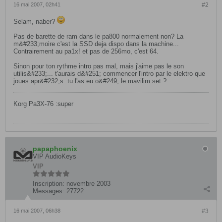
16 mai 2007, 02h41
#2
Selam, naber?
Pas de barette de ram dans le pa800 normalement non? La
m&#233;moire c'est la SSD deja dispo dans la machine...
Contrairement au pa1x! et pas de 256mo, c'est 64.
Sinon pour ton rythme intro pas mal, mais j'aime pas le son
utilis&#233;... t'aurais d&#251; commencer l'intro par le elektro que
joues apr&#232;s. tu l'as eu o&#249; le mavilim set ?
Korg Pa3X-76 :super
papaphoenix
VIP AudioKeys
VIP
Inscription:
novembre 2003
Messages:
27722
16 mai 2007, 06h38
#3