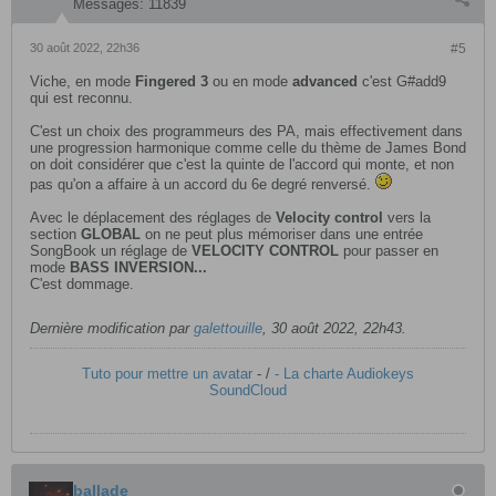
Messages:
11839
30 août 2022, 22h36
#5
Viche, en mode
Fingered 3
ou en mode
advanced
c'est G#add9
qui est reconnu.
C'est un choix des programmeurs des PA, mais effectivement dans
une progression harmonique comme celle du thème de James Bond
on doit considérer que c'est la quinte de l'accord qui monte, et non
pas qu'on a affaire à un accord du 6e degré renversé.
Avec le déplacement des réglages de
Velocity control
vers la
section
GLOBAL
on ne peut plus mémoriser dans une entrée
SongBook un réglage de
VELOCITY CONTROL
pour passer en
mode
BASS INVERSION...
C'est dommage.
Dernière modification par
galettouille
,
30 août 2022, 22h43
.
Tuto pour mettre un avatar
- /
- La charte Audiokeys
SoundCloud
ballade