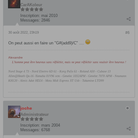
CarAKoleur
Inscription:
mai 2010
Messages:
2846
30 août 2022, 23h19
#6
On peut aussi en faire un "G#(add9)/C" ....
Alexandre
L'homme peut être heureux sans réfléchir, mais ne peut réfléchir sans vouloir être heureux !
Nord Stage 4 73 - Nord Electro 6D 61 -
Korg Pa5x 61 - Roland A50 - Cubase 13
Allen@Heath Qu-16 -Yamaha 01V96 vcm - Genelec 1032APM - Genelec 7070 APM - Neumann
KH120 - Alesis Adat HD24 - Motu Midi Express XT Usb - Takamine LTD99
joche
Administrateur
Inscription:
mars 2004
Messages:
6768