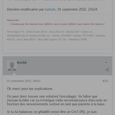
Dernière modification par
ballade
,
01 septembre 2022, 21h24
.
Alexandre
L'homme peut être heureux sans réfléchir, mais ne peut réfléchir sans vouloir être heureux !
Nord Stage 4 73 - Nord Electro 6D 61 -
Korg Pa5x 61 - Roland A50 - Cubase 13
Allen@Heath Qu-16 -Yamaha 01V96 vcm - Genelec 1032APM - Genelec 7070 APM - Neumann
KH120 - Alesis Adat HD24 - Motu Midi Express XT Usb - Takamine LTD99
Invité
01 septembre 2022, 16h03
#10
Ok merci pour tes explications.
On peut donc trouver une solution( l'encodage). Va falloir que
j'essaie la bête car ça m'intrigue cette reconnaissance d'accords en
fonction des renversements surtout en tant que pianiste à la base.
Si tu lui balances ce g#add9 censé être un Cm7 (#5), je suis