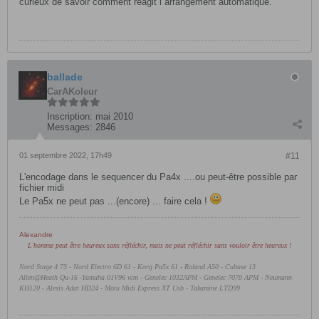
curieux de savoir comment réagit l arrangement automatique.
ballade
CarAKoleur
Inscription:
mai 2010
Messages:
2846
01 septembre 2022, 17h49
#11
L'encodage dans le sequencer du Pa4x ....ou peut-être possible par
fichier midi
Le Pa5x ne peut pas ...(encore) ... faire cela !
Alexandre
L'homme peut être heureux sans réfléchir, mais ne peut réfléchir sans vouloir être heureux !
Nord Stage 4 73 - Nord Electro 6D 61 -
Korg Pa5x 61 - Roland A50 - Cubase 13
Allen@Heath Qu-16 -Yamaha 01V96 vcm - Genelec 1032APM - Genelec 7070 APM - Neumann
KH120 - Alesis Adat HD24 - Motu Midi Express XT Usb - Takamine LTD99