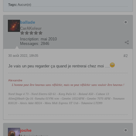
Tags:
Aucun(e)
ballade
CarAKoleur
Inscription:
mai 2010
Messages:
2846
30 août 2022, 18h35
#2
Je vais un peu regarder ça quand je rentrerai chez moi ....
Alexandre
L'homme peut être heureux sans réfléchir, mais ne peut réfléchir sans vouloir être heureux !
Nord Stage 4 73 - Nord Electro 6D 61 -
Korg Pa5x 61 - Roland A50 - Cubase 13
Allen@Heath Qu-16 -Yamaha 01V96 vcm - Genelec 1032APM - Genelec 7070 APM - Neumann
KH120 - Alesis Adat HD24 - Motu Midi Express XT Usb - Takamine LTD99
joche