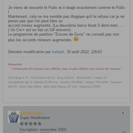
Je viens de ressortir le Pa4x et il réagit exactement comme le Pa5x
!
Maintenant, cela ne me semble pas illogique qu'il le refuse car je ne
pense pas que l'on peut faire un
accord mineur augmenté. (La deuxième tierce ferait 5 demi-tons .....
) Un Cm+ est en fait un G# renversé.
Le programme de partition "Encore de Gvox" ne connaît pas non
plus les accords mineurs augmentés.
Dernière modification par
ballade
,
30 août 2022, 22h10
.
Alexandre
L'homme peut être heureux sans réfléchir, mais ne peut réfléchir sans vouloir être heureux !
Nord Stage 4 73 - Nord Electro 6D 61 -
Korg Pa5x 61 - Roland A50 - Cubase 13
Allen@Heath Qu-16 -Yamaha 01V96 vcm - Genelec 1032APM - Genelec 7070 APM - Neumann
KH120 - Alesis Adat HD24 - Motu Midi Express XT Usb - Takamine LTD99
galettouille
Super Modérateur
Inscription:
novembre 2003