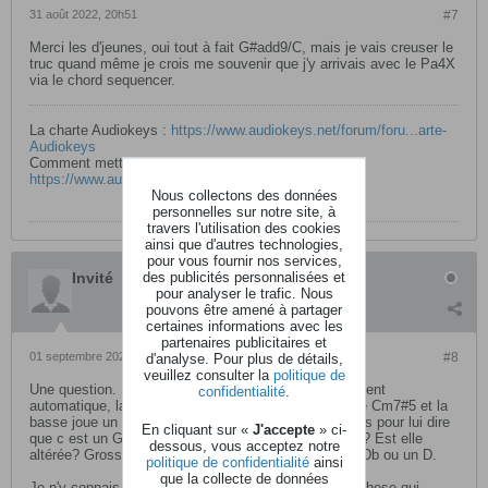
31 août 2022, 20h51
#7
Merci les d'jeunes, oui tout à fait G#add9/C, mais je vais creuser le
truc quand même je crois me souvenir que j'y arrivais avec le Pa4X
via le chord sequencer.
La charte Audiokeys :
https://www.audiokeys.net/forum/foru...arte-
Audiokeys
Comment mettre un avatar :
https://www.audiokeys.net/forum/foru...ttre-un-avatar
Nous collectons des données
personnelles sur notre site, à
travers l'utilisation des cookies
ainsi que d'autres technologies,
pour vous fournir nos services,
des publicités personnalisées et
Invité
pour analyser le trafic. Nous
pouvons être amené à partager
certaines informations avec les
partenaires publicitaires et
01 septembre 2022, 12h11
#8
d'analyse. Pour plus de détails,
veuillez consulter la
politique de
Une question. Si j' ai bien compris lors d un arrangement
confidentialité
.
automatique, la machine ne reconnait pas l accord de Cm7#5 et la
basse joue un motif en Ab(G#) ? Comment faites vous pour lui dire
En cliquant sur «
J'accepte
» ci-
que c est un G#add9/C? Et que deviens la note de D? Est elle
dessous, vous acceptez notre
altérée? Grosse différence de couleur si elle joue un Db ou un D.
politique de confidentialité
ainsi
que la collecte de données
Je n'y connais rien en arrangeur et c'est vraiment la chose qui