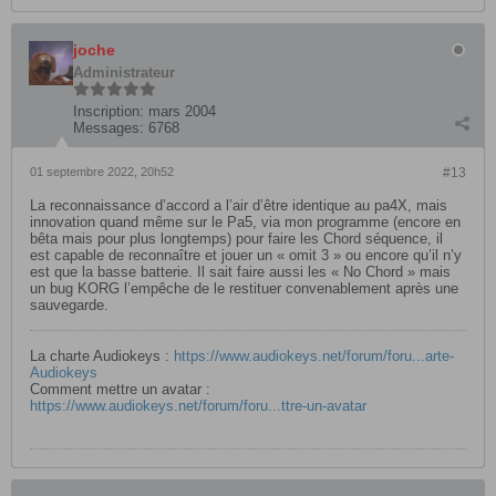
joche
Administrateur
Inscription:
mars 2004
Messages:
6768
01 septembre 2022, 20h52
#13
La reconnaissance d’accord a l’air d’être identique au pa4X, mais
innovation quand même sur le Pa5, via mon programme (encore en
bêta mais pour plus longtemps) pour faire les Chord séquence, il
est capable de reconnaître et jouer un « omit 3 » ou encore qu’il n’y
est que la basse batterie. Il sait faire aussi les « No Chord » mais
un bug KORG l’empêche de le restituer convenablement après une
sauvegarde.
La charte Audiokeys :
https://www.audiokeys.net/forum/foru...arte-
Audiokeys
Comment mettre un avatar :
https://www.audiokeys.net/forum/foru...ttre-un-avatar