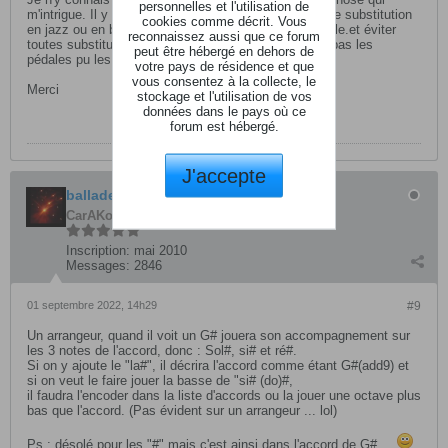
personnelles et l'utilisation de
m'intrigue. Il y a tellement d accords de passage et de substitution
cookies comme décrit. Vous
en jazz ou en bossa pas exemple. Faut il rester simple.et éviter
reconnaissez aussi que ce forum
toutes substitutions pour que la machine ne perdent pas les
peut être hébergé en dehors de
pédales pu les choses sont programmables?
votre pays de résidence et que
vous consentez à la collecte, le
Merci
stockage et l'utilisation de vos
données dans le pays où ce
forum est hébergé.
J'accepte
ballade
CarAKoleur
Inscription:
mai 2010
Messages:
2846
01 septembre 2022, 14h29
#9
Un arrangeur, quand il voit un G# jouera son accompagnement sur
les 3 notes de l'accord, donc : Sol#, si# et ré#.
Si on y ajoute le "la#", il décrira l'accord comme étant G#(add9) et
si on veut le faire jouer la basse de "si# (do)#,
il faudra l'encoder dans la liste d'accords ou la jouer une octave plus
bas que l'accord. (Pas évident sur un arrangeur ... lol)
Ps : désolé pour les "#" mais c'est ainsi dans l'accord de G# ....