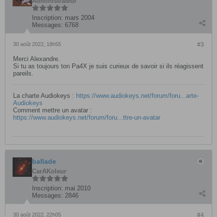
Administrateur
Inscription:
mars 2004
Messages:
6768
30 août 2022, 18h55
#3
Merci Alexandre.
Si tu as toujours ton Pa4X je suis curieux de savoir si ils réagissent
pareils.
La charte Audiokeys :
https://www.audiokeys.net/forum/foru...arte-
Audiokeys
Comment mettre un avatar :
https://www.audiokeys.net/forum/foru...ttre-un-avatar
ballade
CarAKoleur
Inscription:
mai 2010
Messages:
2846
30 août 2022, 22h05
#4