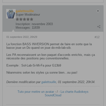
galettouille
Super Modérateur
Inscription:
novembre 2003
Messages:
11839
01 septembre 2022, 20h29
#12
La fonction BASS INVERSION permet de faire en sorte que la
basse joue un Do quand on joue do-mib-lab-sib.
Les PA reconnaissent un bon paquet d'accords enrichis, mais ça
nécessite des positions peu conventionnelles.
Exemple : Sol-Lab-Si-Mi-Fa pour G13b9
Néanmoins selon les styles ça sonne bien...ou pas!
Dernière modification par
galettouille
,
01 septembre 2022, 20h34
.
Tuto pour mettre un avatar
- /
- La charte Audiokeys
SoundCloud