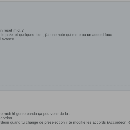
un reset midi.?
le pa5x et quelques fois , j'ai une note qui reste ou un accord faux.
 d avance
e midi hf genre panda ça peu venir de la .
 cordon.
rdéon quand tu change de présélection il te modifie les accords (Accordeon R