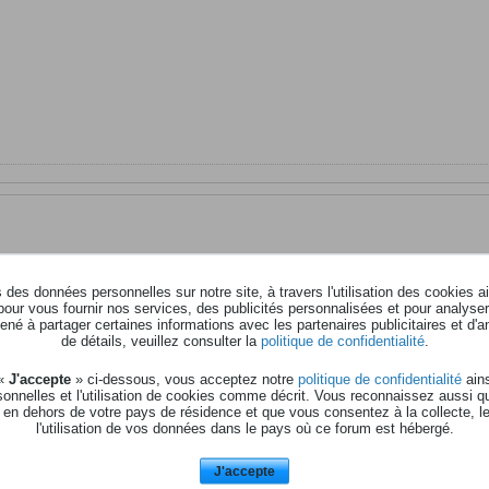
 acoustique équipé midi limex
des données personnelles sur notre site, à travers l'utilisation des cookies a
0,
pour vous fournir nos services, des publicités personnalisées et pour analyser 
s midi que j'ai zappé.
né à partager certaines informations avec les partenaires publicitaires et d'a
ur le panel qui permet le reset direct en cas de plantage .
de détails, veuillez consulter la
politique de confidentialité
.
it y avoir une fonction équivalente.
fié en clavier bouton récemment.
 «
J'accepte
» ci-dessous, vous acceptez notre
politique de confidentialité
ains
dernier OS ?
onnelles et l'utilisation de cookies comme décrit. Vous reconnaissez aussi q
 en dehors de votre pays de résidence et que vous consentez à la collecte, l
l'utilisation de vos données dans le pays où ce forum est hébergé.
J'accepte