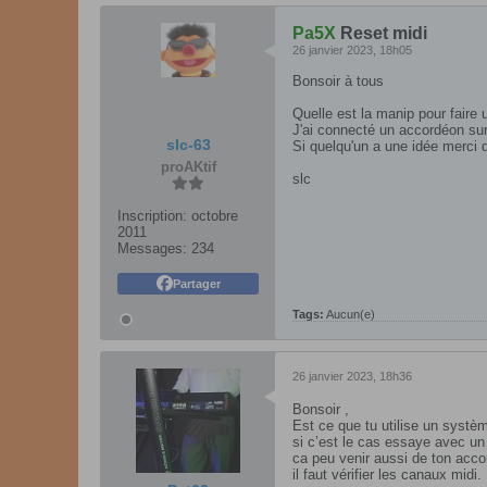
Pa5X
Reset midi
26 janvier 2023, 18h05
Bonsoir à tous
Quelle est la manip pour faire 
J'ai connecté un accordéon sur 
slc-63
Si quelqu'un a une idée merci
proAKtif
slc
Inscription:
octobre
2011
Messages:
234
Partager
Tags:
Aucun(e)
26 janvier 2023, 18h36
Bonsoir ,
Est ce que tu utilise un systèm
si c’est le cas essaye avec un
ca peu venir aussi de ton acco
il faut vérifier les canaux midi.