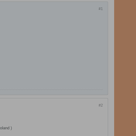
#1
#2
oland )