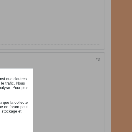
#3
insi que d'autres
le trafic. Nous
nalyse. Pour plus
i que la collecte
ue ce forum peut
e stockage et