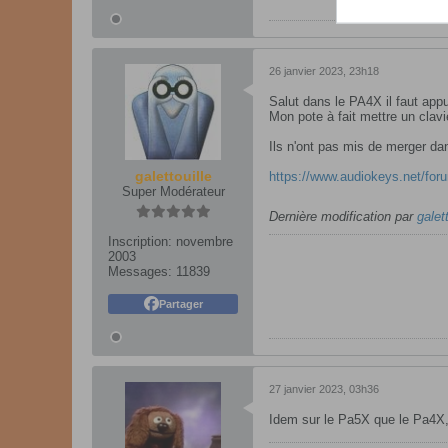
26 janvier 2023, 23h18
Salut dans le PA4X il faut ap
Mon pote à fait mettre un cla
Ils n'ont pas mis de merger da
galettouille
https://www.audiokeys.net/foru
Super Modérateur
Dernière modification par
galett
Inscription:
novembre
2003
Messages:
11839
Partager
27 janvier 2023, 03h36
Idem sur le Pa5X que le Pa4X