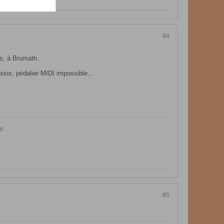
#4
is, à Brumath.
sis, pédalier MIDI impossible...
s
#5