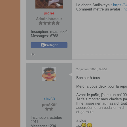
La charte Audiokeys :
https://
Comment mettre un avatar :
ht
joche
Administrateur
Inscription:
mars 2004
Messages:
6768
Partager
27 janvier 2023, 09h51
Bonjour à tous
Merci à vous deux pour la rép
Avant le pa5x, j'ai eu un pa10
slc-63
Je fais monter mes claviers par
Il ne laisse rien au hasard, to
proAKtif
accordéon et un pedalier midi .
et ça roule
Inscription:
octobre
à plus
2011
Messages:
234
slc