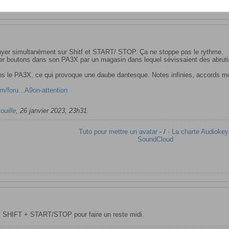
puyer simultanément sur Shitf et START/ STOP. Ça ne stoppe pas le rythme.
vier boutons dans son PA3X par un magasin dans lequel sévissaient des abrut
ns le PA3X, ce qui provoque une daube dantesque. Notes infinies, accords moi
m/foru...A9on-attention
ouille
,
26 janvier 2023, 23h31
.
Tuto pour mettre un avatar
- /
- La charte Audiokey
SoundCloud
, SHIFT + START/STOP pour faire un reste midi.