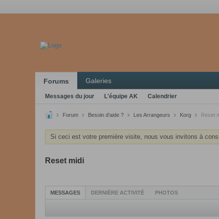
Galeries
Forums
Messages du jour
L'équipe AK
Calendrier
Forum
Besoin d'aide ?
Les Arrangeurs
Korg
Reset m
Si ceci est votre première visite, nous vous invitons à cons
Reset midi
MESSAGES
DERNIÈRE ACTIVITÉ
PHOTOS