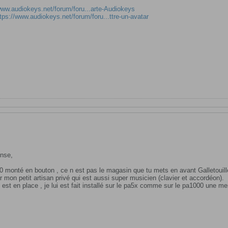
www.audiokeys.net/forum/foru...arte-Audiokeys
tps://www.audiokeys.net/forum/foru...ttre-un-avatar
onse,
00 monté en bouton , ce n est pas le magasin que tu mets en avant Galletouill
 mon petit artisan privé qui est aussi super musicien (clavier et accordéon).
ut est en place , je lui est fait installé sur le pa5x comme sur le pa1000 une 