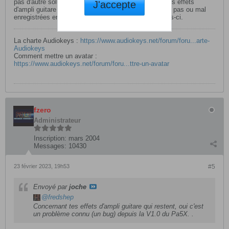
pas d'autre solution d'aller à la page FX et d'effacer les effets
J'accepte
d'ampli guitare à la main. Toutes les données ne sont pas ou mal
enregistrées en mode songbook ou sound, dont celles-ci.
La charte Audiokeys :
https://www.audiokeys.net/forum/foru...arte-
Audiokeys
Comment mettre un avatar :
https://www.audiokeys.net/forum/foru...ttre-un-avatar
fzero
Administrateur
Inscription:
mars 2004
Messages:
10430
23 février 2023, 19h53
#5
Envoyé par
joche
fredshep
Concernant tes effets d'ampli guitare qui restent, oui c'est
un problème connu (un bug) depuis la V1.0 du Pa5X. .