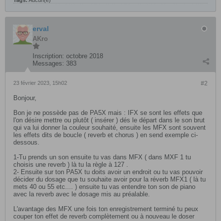
Tags:
Aucun(e)
erval
AKro
Inscription:
octobre 2018
Messages:
383
23 février 2023, 15h02
#2
Bonjour,
Bon je ne possède pas de PA5X mais : IFX se sont les effets que
l'on désire mettre ou plutôt ( insérer ) dés le départ dans le son brut
qui va lui donner la couleur souhaité, ensuite les MFX sont souvent
les effets dits de boucle ( reverb et chorus ) en send exemple ci-
dessous.
1-Tu prends un son ensuite tu vas dans MFX ( dans MXF 1 tu
choisis une reverb ) là tu la règle à 127 .
2- Ensuite sur ton PA5X tu doits avoir un endroit ou tu vas pouvoir
décider du dosage que tu souhaite avoir pour la réverb MFX1 ( là tu
mets 40 ou 55 etc.... ) ensuite tu vas entendre ton son de piano
avec la reverb avec le dosage mis au préalable.
L'avantage des MFX une fois ton enregistrement terminé tu peux
couper ton effet de reverb complètement ou à nouveau le doser