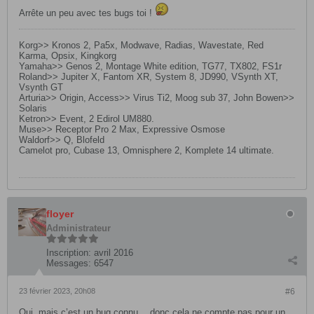
Arrête un peu avec tes bugs toi !
Korg>> Kronos 2, Pa5x, Modwave, Radias, Wavestate, Red
Karma, Opsix, Kingkorg
Yamaha>> Genos 2, Montage White edition, TG77, TX802, FS1r
Roland>> Jupiter X, Fantom XR, System 8, JD990, VSynth XT,
Vsynth GT
Arturia>> Origin, Access>> Virus Ti2, Moog sub 37, John Bowen>>
Solaris
Ketron>> Event, 2 Edirol UM880.
Muse>> Receptor Pro 2 Max, Expressive Osmose
Waldorf>> Q, Blofeld
Camelot pro, Cubase 13, Omnisphere 2, Komplete 14 ultimate.
floyer
Administrateur
Inscription:
avril 2016
Messages:
6547
23 février 2023, 20h08
#6
Oui, mais c’est un bug connu… donc cela ne compte pas pour un