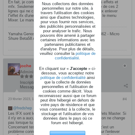
En fait, je comprends très bien comment appliquer les effets et
Nous collectons des données
mfx. Seulement, dans ce menu, je ne vois pas l'utilité de ces 2
personnelles sur notre site, à
lignes qui ne change pas la sonorité du son. Si je veux enlever
travers l'utilisation des cookies
l''effet ifx d'une guitare par exemple, je dois aller dans le menu
ainsi que d'autres technologies,
Mixer. Le manuel ne dit pas grand chose sur cela.
pour vous fournir nos services,
des publicités personnalisées et
pour analyser le trafic. Nous
Yamaha Genos2 - HK Lucas Nano 602 - ALTO ZMX 862 - Micro
pouvons être amené à partager
Shure Beta58 A - Pédale Midi Nektar Pacer
certaines informations avec les
partenaires publicitaires et
d'analyse. Pour plus de détails,
veuillez consulter la
politique de
confidentialité
.
joche
En cliquant sur «
J'accepte
» ci-
Administrateur
dessous, vous acceptez notre
politique de confidentialité
ainsi
que la collecte de données
Inscription:
mars 2004
personnelles et l'utilisation de
Messages:
6768
cookies comme décrit. Vous
reconnaissez aussi que ce forum
23 février 2023, 17h47
#4
peut être hébergé en dehors de
votre pays de résidence et que
fredshep
vous consentez à la collecte, le
Les IFX sont les effets d'inserts, les MTX sont les effets Master. Si
stockage et l'utilisation de vos
il n'y en a aucun de programmé, il est normal que le son ne change
données dans le pays où ce
pas lorsque tu coches - décoches.
forum est hébergé.
Concernant tes effets d'ampli guitare qui restent, oui c'est un
problème connu (un bug) depuis la V1.0 du Pa5X. Pour l'enlever