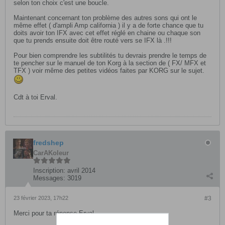
selon ton choix c'est une boucle.
Maintenant concernant ton problème des autres sons qui ont le
même effet ( d'ampli Amp california ) il y a de forte chance que tu
doits avoir ton IFX avec cet effet réglé en chaine ou chaque son
que tu prends ensuite doit être routé vers se IFX là .!!!
Pour bien comprendre les subtilités tu devrais prendre le temps de
te pencher sur le manuel de ton Korg à la section de ( FX/ MFX et
TFX ) voir même des petites vidéos faites par KORG sur le sujet.
Cdt à toi Erval.
fredshep
CarAKoleur
Inscription:
avril 2014
Messages:
3019
23 février 2023, 17h22
#3
Merci pour ta réponse Erval.