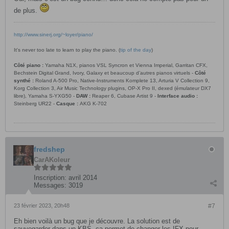
de plus.
http://www.sinerj.org/~loyer/piano/
It's never too late to learn to play the piano. (
tip of the day
)
Côté piano :
Yamaha N1X, pianos VSL Syncron et Vienna Imperial, Garritan CFX,
Bechstein Digital Grand, Ivory, Galaxy et beaucoup d’autres pianos virtuels -
Côté
synthé :
Roland A-500 Pro, Native-Instruments Komplete 13, Arturia V Collection 9,
Korg Collection 3, Air Music Technology plugins, OP-X Pro II, dexed (émulateur DX7
libre), Yamaha S-YXG50 -
DAW :
Reaper 6, Cubase Artist 9 -
Interface audio :
Steinberg UR22 -
Casque :
AKG K-702
fredshep
CarAKoleur
Inscription:
avril 2014
Messages:
3019
23 février 2023, 20h48
#7
Eh bien voilà un bug que je découvre. La solution est de
sauvegarder dans un KBS, ça permet de changer les IFX pour