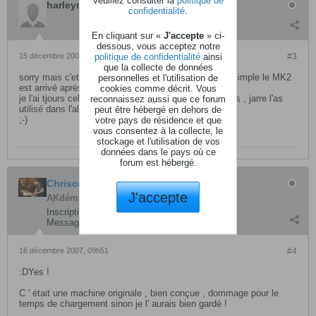
harleyman36
confidentialité
.
En cliquant sur «
J'accepte
» ci-
dessous, vous acceptez notre
politique de confidentialité
ainsi
15 décembre 2007, 23h14
#3
que la collecte de données
sorry mais c'etait pas un DJ70 MK2 mais la version simple le MK2
personnelles et l'utilisation de
est arrivé après que jarre l'ai utilisé ;-)
cookies comme décrit. Vous
je l'ai tjours celui la je l'adores et ne le vendrais jamais , jarre l'as
reconnaissez aussi que ce forum
utilisé dans l'album chronologie que j'adores
peut être hébergé en dehors de
;-)
votre pays de résidence et que
vous consentez à la collecte, le
stockage et l'utilisation de vos
données dans le pays où ce
forum est hébergé.
Chriscerri
J'accepte
AKdémicien
Inscription:
août 2007
Messages:
1013
16 décembre 2007, 09h51
#4
:DYes !
C ' était une machine originale , bien conçue , dommage pour le
temps de chargement sinon je l' aurais bien gardé !