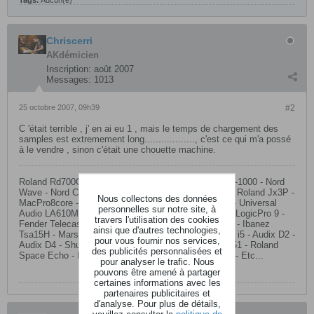
Tags:
Aucun(e)
Chriscerri
AKdémicien
Inscription:
août 2007
Messages:
1013
25 octobre 2007, 09h39
#2
C 'était terrible , j' en ai eu 1 , mais le temps de chargement des
samples est extremement long.................., c'est ce qui m'a possé
à le vendre , sinon c'était une chouette machine.
Roland Rd700Gx+ExpPianoSuperNatural - Roland JV-1000 - Nord
Wave - Nord C1 - Korg Triton Rack - Rhodes MarkII - Roland Jx3P -
Nous collectons des données
MacPro8core - Motu2408MkIII - M-AudioProfire2626 - Universal
personnelles sur notre site, à
Audio LA610MkII - Neumann KH120A - Krk K-Rock - LogicPro 9 -
travers l'utilisation des cookies
Fender Telecaster Usa - Fender Stratocaster Custom - Ibanez
ainsi que d'autres technologies,
Tsa15H - Marshall 2061Cx - Neumann TLM49 - Audix i5 - Audix D2 -
pour vous fournir nos services,
Audix D4 - Shure Beta91a - Shure Sm58 - Audix adx51 - Roland
des publicités personnalisées et
Space Echo - Ibanez Tube Screamer - WhaWha Vox - Etc...
pour analyser le trafic. Nous
pouvons être amené à partager
certaines informations avec les
partenaires publicitaires et
d'analyse. Pour plus de détails,
veuillez consulter la
politique de