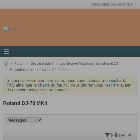
S'identifier ou s'inscrire
Forum
Besoin d'aide ?
Les Groove Machines, Sampling et DJ
Echantillonneurs
Roland DJ-70 MKII
Si ceci est votre première visite, nous vous invitons à consulter la
FAQ
ainsi que la
charte
du forum . Vous devrez vous
inscrire
avant
de pouvoir envoyer des messages.
Roland DJ-70 MKII
Filtre