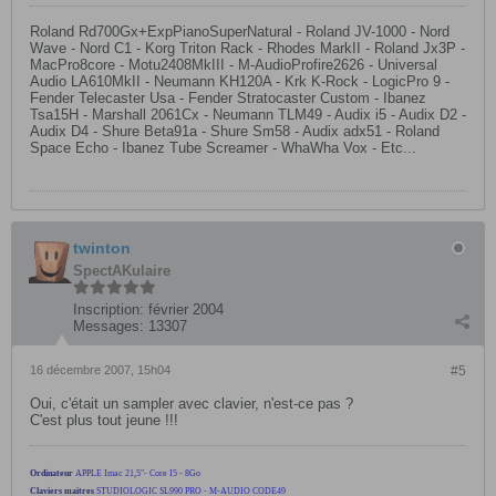
Roland Rd700Gx+ExpPianoSuperNatural - Roland JV-1000 - Nord
Wave - Nord C1 - Korg Triton Rack - Rhodes MarkII - Roland Jx3P -
MacPro8core - Motu2408MkIII - M-AudioProfire2626 - Universal
Audio LA610MkII - Neumann KH120A - Krk K-Rock - LogicPro 9 -
Fender Telecaster Usa - Fender Stratocaster Custom - Ibanez
Tsa15H - Marshall 2061Cx - Neumann TLM49 - Audix i5 - Audix D2 -
Audix D4 - Shure Beta91a - Shure Sm58 - Audix adx51 - Roland
Space Echo - Ibanez Tube Screamer - WhaWha Vox - Etc...
twinton
SpectAKulaire
Inscription:
février 2004
Messages:
13307
16 décembre 2007, 15h04
#5
Oui, c'était un sampler avec clavier, n'est-ce pas ?
C'est plus tout jeune !!!
Ordinateur
APPLE Imac 21,5"- Core I5 - 8Go
Claviers maitres
STUDIOLOGIC SL990 PRO - M-AUDIO CODE49