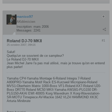
manico97
AKdémicien
Inscription:
mars 2006
Messages:
2241
Roland DJ-70 MKII
#1
25 octobre 2007, 09h16
Salut!
Quelqu'un se souvient de ce sampleur?
Le Roland DJ-70 MKII
Jean Michel Jarre l'a pas mal utilisé, mais je trouve qu'on en entend
plus parler!
Yamaha CP4-Yamaha Montage 6-Roland Integra 7-Roland
A800PRO-Yamaha Motif Rack ES-Kurzweil Micropiano-Roland
MVS1-Oberheim Matrix 1000-Boss VF1-Roland AX7-Roland U20-
Boss DR770 Roland MC50 MKII-Yamaha AW16G-PLG150 DR-
PLG150-AKAI EWI 4000S Korg Wavedrum X Korg-Wavestation-
SR-MOTU Timepiece AV-Mackie 1642 VLZ4 HAMMOND XK3C
Arturia Minibrute