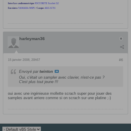
Interface audionumérique
FOCUSRITE Scarlett 2i2
Enceintes
YAMAHA MSP5
/
Casque
AKG K701
harleyman36
15 janvier 2008, 20h57
#6
Envoyé par
twinton
Oui, c'était un sampler avec clavier, n'est-ce pas ?
C'est plus tout jeune !!!
oui avec une ingénieuse mollette scrach super pour jouer des
samples avant arriere comme si on scrach sur une platine ;-)