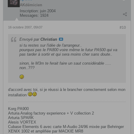
AKdémicien
Inscription:
juin 2004
Messages:
1924
16 octobre 2007, 05h37
#10
Envoyé par
Christian
si tu restes sur l'idée de l'arrangeur..
pourquoi pas le PA800 voire même le futur PA500 qui va
pas tarder à sortir et qui sera moins cher sans doute..
sinon, le M3m te ferait faire un saut considérable .....
non..???
d'accord avec toi, si je réussi à le brancher correctement selon mon
installation
Korg PA900
Arturia Analog factory experience + V collection 2
Arturia SPARK
Alesis VORTEX
Cubase Elements 6 avec carte M-Audio 24/96 mixée par Behringer
XENIX 1002 et amplifiée par MACKIE MR8