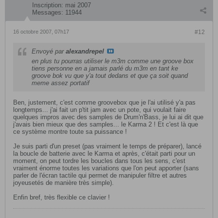
Inscription:
mai 2007
Messages:
11944
16 octobre 2007, 07h17
#12
Envoyé par
alexandrepel
en plus tu pourras utiliser le m3m comme une groove box
tiens personne en a jamais parlé du m3m en tant ke
groove bok vu que y'a tout dedans et que ça soit quand
meme assez portatif
Ben, justement, c'est comme groovebox que je l'ai utilisé y'a pas
longtemps... j'ai fait un p'tit jam avec un pote, qui voulait faire
quelques impros avec des samples de Drum'n'Bass, je lui ai dit que
j'avais bien mieux que des samples... le Karma 2 ! Et c'est là que
ce système montre toute sa puissance !
Je suis parti d'un preset (pas vraiment le temps de préparer), lancé
la boucle de batterie avec le Karma et après, c'était parti pour un
moment, on peut tordre les boucles dans tous les sens, c'est
vraiment énorme toutes les variations que l'on peut apporter (sans
parler de l'écran tactile qui permet de manipuler filtre et autres
joyeusetés de manière très simple).
Enfin bref, très flexible ce clavier !