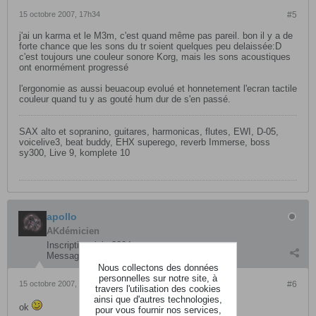
15 octobre 2007, 17h34
#5
j'ai un karma et le M3m, c'est quand même pas pareil. bon il y a de
forte chance que les sons du tr soient quelques peu delaissée:D
c'est toujours une couleur sonore Korg, mais les sons acoustiques
ont enormément progressé
l'ergonomie as aussi beuacoup evolué et honnetement l'ecran tactile
couleur quand tu y as gouté hum dur de s'en passé.
SAX alto et sopranino, guitares, harmonicas, flutes, EWI, D-05,
voicelive3, beat buddy, EHX superego, reverb Immerse, boss
sy300, Live 9, komplete 10
apollo
AKdémicien
Inscription:
juin 2004
Messages:
1924
Nous collectons des données
personnelles sur notre site, à
15 octobre 2007, 17h50
#6
travers l'utilisation des cookies
ainsi que d'autres technologies,
ok
pour vous fournir nos services,