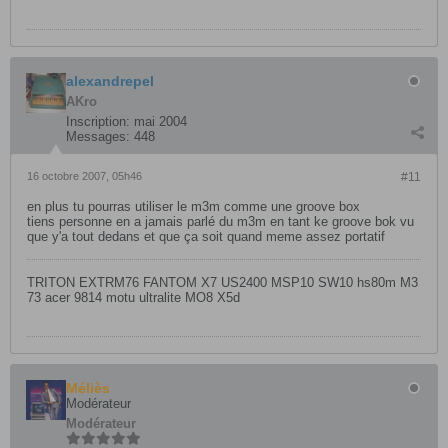
alexandrepel
AKro
Inscription:
mai 2004
Messages:
448
16 octobre 2007, 05h46
#11
en plus tu pourras utiliser le m3m comme une groove box
tiens personne en a jamais parlé du m3m en tant ke groove bok vu
que y'a tout dedans et que ça soit quand meme assez portatif
TRITON EXTRM76 FANTOM X7 US2400 MSP10 SW10 hs80m M3
73 acer 9814 motu ultralite MO8 X5d
Méliès
Modérateur
Modérateur