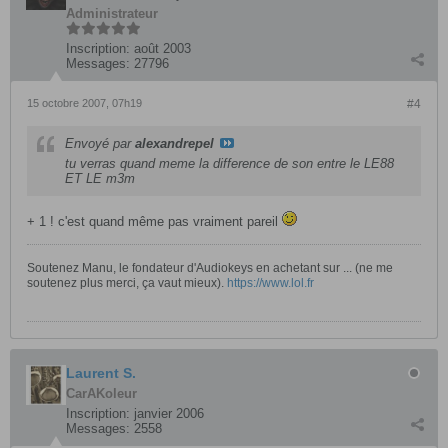
Administrateur
Inscription:
août 2003
Messages:
27796
15 octobre 2007, 07h19
#4
Envoyé par
alexandrepel
tu verras quand meme la difference de son entre le LE88
ET LE m3m
+ 1 ! c'est quand même pas vraiment pareil
Soutenez Manu, le fondateur d'Audiokeys en achetant sur ... (ne me
soutenez plus merci, ça vaut mieux).
https://www.lol.fr
Laurent S.
CarAKoleur
Inscription:
janvier 2006
Messages:
2558