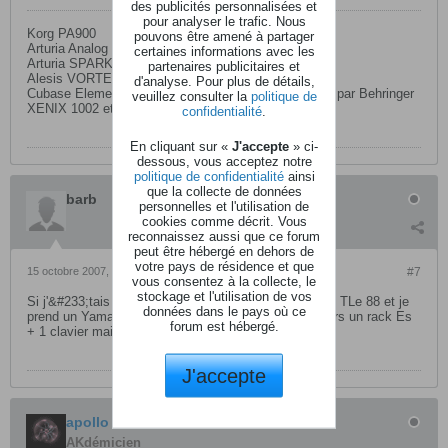
des publicités personnalisées et
pour analyser le trafic. Nous
Korg PA900
pouvons être amené à partager
Arturia Analog factory experience + V collection 2
certaines informations avec les
Arturia SPARK
partenaires publicitaires et
Alesis VORTEX
d'analyse. Pour plus de détails,
Cubase Elements 6 avec carte M-Audio 24/96 mixée par Behringer
veuillez consulter la
politique de
XENIX 1002 et amplifiée par MACKIE MR8
confidentialité
.
En cliquant sur «
J'accepte
» ci-
dessous, vous acceptez notre
politique de confidentialité
ainsi
que la collecte de données
barb
personnelles et l'utilisation de
cookies comme décrit. Vous
reconnaissez aussi que ce forum
peut être hébergé en dehors de
votre pays de résidence et que
15 octobre 2007, 18h00
#7
vous consentez à la collecte, le
stockage et l'utilisation de vos
Si j'&#233;tais a ta place, je prend le M3m, je vend le TLe 88 et je
données dans le pays où ce
prend un Yamaha Mo6 d'occase par exemple...ou alors un rack Es
forum est hébergé.
+ 1 clavier maitre type Fatar d'occase aussi...
J'accepte
apollo
AKdémicien