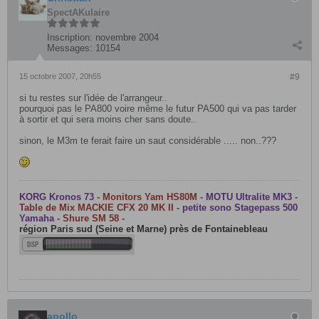
SpectAKulaire
Inscription:
novembre 2004
Messages:
10154
15 octobre 2007, 20h55
#9
si tu restes sur l'idée de l'arrangeur..
pourquoi pas le PA800 voire même le futur PA500 qui va pas tarder
à sortir et qui sera moins cher sans doute..
sinon, le M3m te ferait faire un saut considérable ..... non..???
KORG Kronos 73
- Monitors Yam HS80M -
MOTU Ultralite MK3
-
Table de Mix MACKIE CFX 20 MK II -
petite sono Stagepass 500
Yamaha
- Shure SM 58 -
région Paris sud (Seine et Marne) près de Fontainebleau
apollo