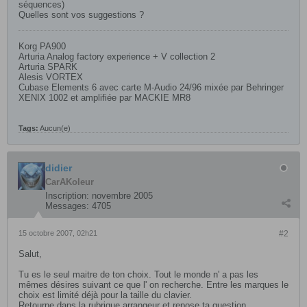
séquences)
Quelles sont vos suggestions ?
Korg PA900
Arturia Analog factory experience + V collection 2
Arturia SPARK
Alesis VORTEX
Cubase Elements 6 avec carte M-Audio 24/96 mixée par Behringer
XENIX 1002 et amplifiée par MACKIE MR8
Tags:
Aucun(e)
didier
CarAKoleur
Inscription:
novembre 2005
Messages:
4705
15 octobre 2007, 02h21
#2
Salut,
Tu es le seul maitre de ton choix. Tout le monde n' a pas les
mêmes désires suivant ce que l' on recherche. Entre les marques le
choix est limité déjà pour la taille du clavier.
Retourne dans la rubrique arrangeur et repose ta question.