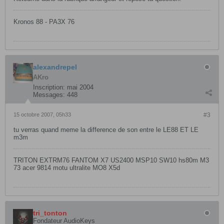
Kronos 88 - PA3X 76
alexandrepel
AKro
Inscription:
mai 2004
Messages:
448
15 octobre 2007, 05h33
#3
tu verras quand meme la difference de son entre le LE88 ET LE
m3m
TRITON EXTRM76 FANTOM X7 US2400 MSP10 SW10 hs80m M3
73 acer 9814 motu ultralite MO8 X5d
tri_tonton
Fondateur AudioKeys