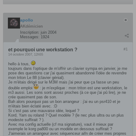
apollo
AKdémicien
Inscription:
juin 2004
Messages:
1924
et pourquoi une workstation ?
#1
14 octobre 2007, 12h55
hello à tous,
toujours dans l'optique de m'offrir un clavier sympa en janvier, je me
pose des questions car j'ai quasiment abandonné l'idée de revendre
mon triton Le 88 (clavier génial).
Je m'étais dirigé sur le M3M mais j'ai peur que ça fasse un peu
double emploi
: je m'explique : mon triton est une workstation, le
m3 aussi. Les sons sont assez proches (à ce que j'ai pû lire), je ne
crée quasiment pas de son.
Bah alors pourquoi pas un bon arrangeur : j'ai eu un psr410 et je
m'étais bien éclaté avec. :D
Si c'est pas une mauvaise idée, lequel ?
Kord, Yam ou roland ? Quel modèle ? (le nec plus ultra ou un plus
modeste suffirait ? ).
Avec ma config actuelle (cf ma signature), vaut il mieux par
exemple le korg pa800 ou un modèle en dessous suffirait ?
J'aimerais un arrangeur avec séquenceur aifn de créer mes propres