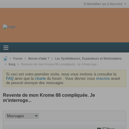
S'identifier ou s'inscrire
Forum
Besoin d'aide ?
Les Synthétiseurs, Expandeurs et Workstations
Korg
Revente de mon Krome 88 compliquée. Je m'interroge...
Si ceci est votre première visite, nous vous invitons à consulter la
FAQ
ainsi que la
charte
du forum . Vous devrez vous
inscrire
avant
de pouvoir envoyer des messages.
Revente de mon Krome 88 compliquée. Je
m'interroge...