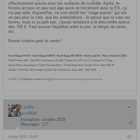
effectivement aussia avec les surfaces de contrôle. Après, le
Krome accuse un peu son âge aussi et forcément avec le EX, ça
n'a pas aidé. Aujourd'hui, ce sont plutôt les "stage pianos" qui ont
un peu plus la cote, que les workstations. Je pense que ta cote est
bonne, mais si ça part pas, j'aurais tendance à la descendre autour
des 700 €. Faut trouver l'équilibre entre le prix, le temps de vente,
etc.
Bonne chance pour ta vente !
Nord Stage 4 HA73 - Nord Stage 3 SW73 - Nord Stage 2EX SW73 - Nord Lead A1 - Piano Yamaha LU101
RME Fireface 802 -
Dell XPS 15 (Windows 10
x64
) / Cubase 14 / VST Live 2 / Camelot Pro /
Plugs...
Ibanez Electro Acoustique / Fender Precision Bass + ReVolt Bass Amp / Fender Strat + Boss ME-90
Amplis : Roland AC-60 & Fender Rumble 100 / Monitoring : Adam A5X - AKG K240
[
CHARTE AK
] [Mettre un avatar (
tuto
)] [
Choisissez un bon titre de message et de section
]
Cyrille
proAKtif
Inscription:
octobre 2019
Messages:
177
09 juin 2022, 15h28
#3