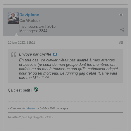
Daviplane
CarAKoleur
Inscription:
avril 2015
Messages:
3844
10 juin 2022, 21h11
#8
Envoyé par
Cyrille
En tout cas, ce clavier n'était pas adapté à mes attentes
et besoins (ni ceux de mon groupe dont les membres ont
parfois eu du mal à trouver un son qu'ils estimaient adapté
pour tel ou tel morceau. Le running gag c'était "Ca ne vaut
pas ton M1 !!!" ^^
Ça c'est petit !
«
C'est
pas
de l'
electro
...
» (valable 99% du temps)
Roland FA-06, Studiologic Sledge Black Edition