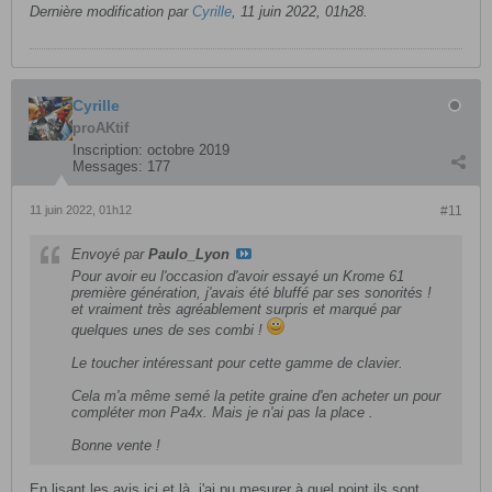
Dernière modification par
Cyrille
,
11 juin 2022, 01h28
.
Cyrille
proAKtif
Inscription:
octobre 2019
Messages:
177
11 juin 2022, 01h12
#11
Envoyé par
Paulo_Lyon
Pour avoir eu l'occasion d'avoir essayé un Krome 61
première génération, j'avais été bluffé par ses sonorités !
et vraiment très agréablement surpris et marqué par
quelques unes de ses combi !
Le toucher intéressant pour cette gamme de clavier.
Cela m'a même semé la petite graine d'en acheter un pour
compléter mon Pa4x. Mais je n'ai pas la place .
Bonne vente !
En lisant les avis ici et là, j'ai pu mesurer à quel point ils sont