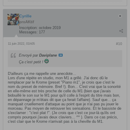
Cyrille
proAKtif
Inscription:
octobre 2019
Messages:
177
11 juin 2022, 01h05
#10
Envoyé par
Daviplane
Ça c'est petit !
D'ailleurs ça me rappelle une anecdote...
Lors d'une répète en studio, mon M1 a grillé. J'ai donc dû le
remplacer par le Krome (preset "Piano m1", je crois que c'est le
nom du preset de mémoire. Bref !). Bon... C'est vrai que la sonorité
en elle-même est très proche de celle du M1 (bien que j'avais
bidouillé le son sur le M1 pour qu'il colle à l'esprit du titre mais bon,
en dépannage je m'étais dit que ça ferait l'affaire). Sauf que... ça
manquait cruellement d'attaque au point que je n'ai pas pu jouer le
morceau. Pas moyen de retrouver les sensations. Et le bassiste de
s'exclamer : "c'est plat !". (Je crois que c'est ce jour-là qu'ils ont
compris pourquoi j'avais deux claviers... ^^ ). Dans ce cas précis,
c'est clair que le Krome n'arrivait pas à la cheville du M1.