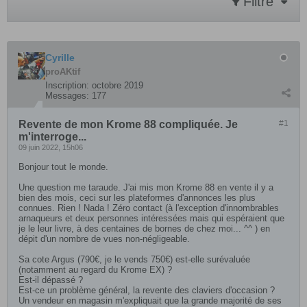
Filtre
Cyrille
proAKtif
Inscription:
octobre 2019
Messages:
177
Revente de mon Krome 88 compliquée. Je
#1
m'interroge...
09 juin 2022, 15h06
Bonjour tout le monde.
Une question me taraude. J'ai mis mon Krome 88 en vente il y a
bien des mois, ceci sur les plateformes d'annonces les plus
connues. Rien ! Nada ! Zéro contact (à l'exception d'innombrables
arnaqueurs et deux personnes intéressées mais qui espéraient que
je le leur livre, à des centaines de bornes de chez moi... ^^ ) en
dépit d'un nombre de vues non-négligeable.
Sa cote Argus (790€, je le vends 750€) est-elle surévaluée
(notamment au regard du Krome EX) ?
Est-il dépassé ?
Est-ce un problème général, la revente des claviers d'occasion ?
Un vendeur en magasin m'expliquait que la grande majorité de ses