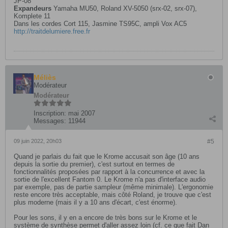
JP-08
Expandeurs
Yamaha MU50, Roland XV-5050 (srx-02, srx-07),
Komplete 11
Dans les cordes Cort 115, Jasmine TS95C, ampli Vox AC5
http://traitdelumiere.free.fr
Méliès
Modérateur
Modérateur
Inscription:
mai 2007
Messages:
11944
09 juin 2022, 20h03
#5
Quand je parlais du fait que le Krome accusait son âge (10 ans
depuis la sortie du premier), c'est surtout en termes de
fonctionnalités proposées par rapport à la concurrence et avec la
sortie de l'excellent Fantom 0. Le Krome n'a pas d'interface audio
par exemple, pas de partie sampleur (même minimale). L'ergonomie
reste encore très acceptable, mais côté Roland, je trouve que c'est
plus moderne (mais il y a 10 ans d'écart, c'est énorme).
Pour les sons, il y en a encore de très bons sur le Krome et le
système de synthèse permet d'aller assez loin (cf. ce que fait Dan