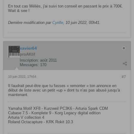
En tout cas Méliès, j'ai suivi ton conseil en passant le prix à 700€.
Wait & see !
Dernière modification par
Cyrille
,
10 juin 2022, 00h41
.
xavier64
proAKtif
Inscription:
août 2011
Messages:
170
10 juin 2022, 17h54
#7
Il faudrait peut-être que tu fasses « remonter » ton annonce en
début de liste avec un petit «up » dont tu n’as pas abusé jusqu’à
maintenant.
Yamaha Motif XF8 - Kurzweil PC3K6 - Arturia Spark CDM
Cubase 7.5 - Komplete 9 - Korg Legacy digital edition
Arturia V collection 4
Roland Octacapture - KRK Rokit 10.3