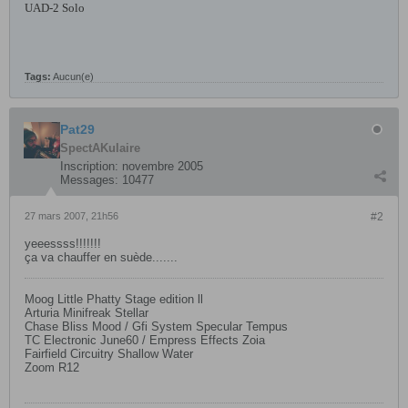
UAD-2 Solo
Tags:
Aucun(e)
Pat29
SpectAKulaire
Inscription:
novembre 2005
Messages:
10477
27 mars 2007, 21h56
#2
yeeessss!!!!!!!
ça va chauffer en suède.......
Moog Little Phatty Stage edition ll
Arturia Minifreak Stellar
Chase Bliss Mood / Gfi System Specular Tempus
TC Electronic June60 / Empress Effects Zoia
Fairfield Circuitry Shallow Water
Zoom R12