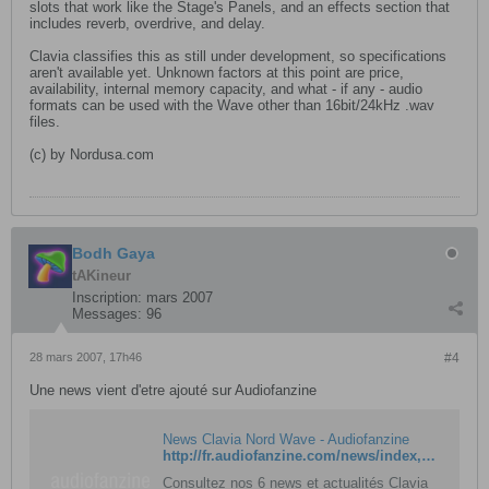
slots that work like the Stage's Panels, and an effects section that
includes reverb, overdrive, and delay.
Clavia classifies this as still under development, so specifications
aren't available yet. Unknown factors at this point are price,
availability, internal memory capacity, and what - if any - audio
formats can be used with the Wave other than 16bit/24kHz .wav
files.
(c) by Nordusa.com
Bodh Gaya
tAKineur
Inscription:
mars 2007
Messages:
96
28 mars 2007, 17h46
#4
Une news vient d'etre ajouté sur Audiofanzine
News Clavia Nord Wave - Audiofanzine
http://fr.audiofanzine.com/news/index,idproduit,112245,mao,musikmesse_clavia_nord_wave.html
Consultez nos 6 news et actualités Clavia