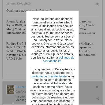
28 mars 2007, 18h00
#6
Ouai mais avec le grain Clavia :D
Nous collectons des données
Arturia Analog Factory 2
,
Spectrasonics Atmosphere
,
Spectrasonics
personnelles sur notre site, à
Stylus RMX
,
Steinberg Wavelab 5,
Steinberg Cubase 4 Studio
,
Arturia
travers l'utilisation des cookies
Moog Modular V
,
Native Instruments Absynth 4
,
Way Out Ware
ainsi que d'autres technologies,
TimewARP 2600, EastWest Quantum Leap SD2,
pour vous fournir nos services,
EastWest Quantum Leap RA
des publicités personnalisées et
pour analyser le trafic. Nous
pouvons être amené à partager
Prodipe Pro 5
,
Echo Gina 24, Echo Audiofire 12,
M-Audio Midisport
certaines informations avec les
8x8s,
AKG K 271 Studio,
Eventide DSP 4000
,
Novation Supernova
,
partenaires publicitaires et
Waldorf Blofeld
,
Access Music Virus TI Polar
,
Clavia Nord Lead 3
,
d'analyse. Pour plus de détails,
Novation K-Station
,
Roland V-Synth XT,
Korg nano Kontrol, Universal
veuillez consulter la
politique de
UAD-2 Solo
confidentialité
.
En cliquant sur «
J'accepte
» ci-
dessous, vous acceptez notre
politique de confidentialité
ainsi
que la collecte de données
personnelles et l'utilisation de
cookies comme décrit. Vous
Laurent S.
reconnaissez aussi que ce forum
CarAKoleur
peut être hébergé en dehors de
Inscription:
janvier 2006
votre pays de résidence et que
Messages:
2558
vous consentez à la collecte, le
stockage et l'utilisation de vos