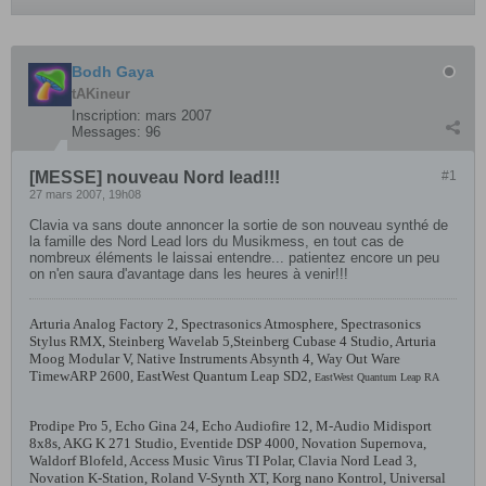
Bodh Gaya
tAKineur
Inscription:
mars 2007
Messages:
96
[MESSE] nouveau Nord lead!!!
#1
27 mars 2007, 19h08
Clavia va sans doute annoncer la sortie de son nouveau synthé de
la famille des Nord Lead lors du Musikmess, en tout cas de
nombreux éléments le laissai entendre... patientez encore un peu
on n'en saura d'avantage dans les heures à venir!!!
Arturia Analog Factory 2
,
Spectrasonics Atmosphere
,
Spectrasonics
Stylus RMX
,
Steinberg Wavelab 5,
Steinberg Cubase 4 Studio
,
Arturia
Moog Modular V
,
Native Instruments Absynth 4
,
Way Out Ware
TimewARP 2600, EastWest Quantum Leap SD2,
EastWest Quantum Leap RA
Prodipe Pro 5
,
Echo Gina 24, Echo Audiofire 12,
M-Audio Midisport
8x8s,
AKG K 271 Studio,
Eventide DSP 4000
,
Novation Supernova
,
Waldorf Blofeld
,
Access Music Virus TI Polar
,
Clavia Nord Lead 3
,
Novation K-Station
,
Roland V-Synth XT,
Korg nano Kontrol, Universal