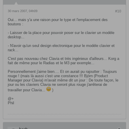
30 mars 2007, 04h09
#10
Oui... mais y'a une raison pour le type et l'emplacement des
boutons :
- Laisser de la place pour pouvoir poser sur le clavier un modèle
desktop...
- N'avoir qu'un seul design electronique pour le modèle clavier et
rack...
C'est pas nouveau chez Clavia et très ingénieux d'ailleurs... Korg a
fait de même pour le Radias et le M3 par exemple...
Personnellement j'aime bien.... Et on aurait pu rajoutter : Toujours
rouge ! (mais là aussi c'est une constance !!! Björn (Product
Manager pour Clavia) m'avait même dit un jour : De toute façon, le
jour ou les claviers Clavia ne seront plus rouge j'arrêterai de
travailler pour Clavia...
)
@+
Phil
barb