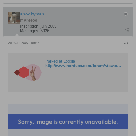
spookyman
mAKleod
Inscription:
juin 2005
Messages:
5926
28 mars 2007, 16h43
#3
Parked at Loopia
http://www.nordusa.com/forum/viewtopic.php?t=254