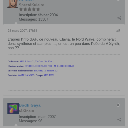
SpectAKulaire
Inscription:
février 2004
Messages:
13307
28 mars 2007, 17h58
#5
D'après l'info d'AF, ce nouveau Clavia, le Nord Wave, combinerait
donc synthèse et samples...., on est un peu dans l'idée du V-Synth,
non ??
Ordinateur
APPLE Imac 21,5"- Core I5 - 8Go
Claviers maitres
STUDIOLOGIC SL990 PRO - M-AUDIO CODE49
Interface audionumérique
FOCUSRITE Scarlett 2i2
Enceintes
YAMAHA MSP5
/
Casque
AKG K701
Bodh Gaya
tAKineur
Inscription:
mars 2007
Messages:
96