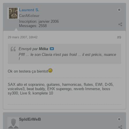
Laurent S.
CarAKoleur
Inscription:
janvier 2006
Messages:
2558
29 mars 2007, 16h42
#9
Envoyé par
Méka
Pfff ... le son Clavia n'est pas froid ... il est précis, nuance
!
Ok on testera ça bientot
SAX alto et sopranino, guitares, harmonicas, flutes, EWI, D-05,
voicelive3, beat buddy, EHX superego, reverb Immerse, boss
sy300, Live 9, komplete 10
SpIdErWeB