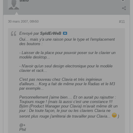
30 mars 2007, 08h50
#11
Envoyé par
SpIdErWeB
Oui... mais y'a une raison pour le type et l'emplacement
des boutons :
- Laisser de la place pour pouvoir poser sur le clavier un
modèle desktop...
- N'avoir qu'un seul design electronique pour le modèle
clavier et rack...
C'est pas nouveau chez Clavia et très ingénieux
d'ailleurs... Korg a fait de même pour le Radias et le M3
par exemple...
Personnellement j'aime bien.... Et on aurait pu rajoutter :
Toujours rouge ! (mais là aussi c'est une constance !!!
Björn (Product Manager pour Clavia) m'avait même dit un
jour : De toute façon, le jour ou les claviers Clavia ne
seront plus rouge j'arrêterai de travailler pour Clavia...
)
@+
Phil