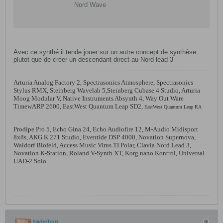
Nord Wave
Avec ce synthé il tende jouer sur un autre concept de synthèse
plutot que de créer un descendant direct au Nord lead 3
Arturia Analog Factory 2
,
Spectrasonics Atmosphere
,
Spectrasonics
Stylus RMX
,
Steinberg Wavelab 5,
Steinberg Cubase 4 Studio
,
Arturia
Moog Modular V
,
Native Instruments Absynth 4
,
Way Out Ware
TimewARP 2600, EastWest Quantum Leap SD2,
EastWest Quantum Leap RA
Prodipe Pro 5
,
Echo Gina 24, Echo Audiofire 12,
M-Audio Midisport
8x8s,
AKG K 271 Studio,
Eventide DSP 4000
,
Novation Supernova
,
Waldorf Blofeld
,
Access Music Virus TI Polar
,
Clavia Nord Lead 3
,
Novation K-Station
,
Roland V-Synth XT,
Korg nano Kontrol, Universal
UAD-2 Solo
twinton