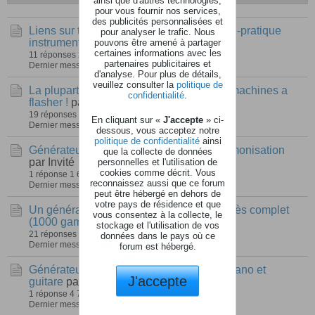
pour vous fournir nos services,
des publicités personnalisées et
Liens sur théorie musicale-lecture-solfège-pratique
pour analyser le trafic. Nous
instrumentale, etc.
pouvons être amené à partager
par Invité
certaines informations avec les
11 réponses
245 vues
0 réactions
partenaires publicitaires et
Dernier message
03 janvier 2020, 17h35
d'analyse. Pour plus de détails,
veuillez consulter la
politique de
La plupart des firmwares des anciennes machines a
confidentialité
.
flasher !
par
captain.cookie
19 réponses
383 vues
0 réactions
En cliquant sur «
J'accepte
» ci-
Dernier message
09 octobre 2019, 13h47
dessous, vous acceptez notre
politique de confidentialité
ainsi
Générateurs d'accords et gammes et harmonisation
que la collecte de données
par Invité
personnelles et l'utilisation de
cookies comme décrit. Vous
1 réponse
1 646 vues
0 réactions
reconnaissez aussi que ce forum
Dernier message
08 octobre 2018, 12h27
peut être hébergé en dehors de
votre pays de résidence et que
Un générateur de gammes et de modes très complet
vous consentez à la collecte, le
(1000 gammes)
par Invité
stockage et l'utilisation de vos
21 réponses
17 191 vues
0 réactions
données dans le pays où ce
Dernier message
07 décembre 2017, 17h35
forum est hébergé.
Générateurs d'accords & gammes pour piano et
J'accepte
guitare
par Invité
1 réponse
4 728 vues
0 réactions
Dernier message
22 juin 2016, 20h10