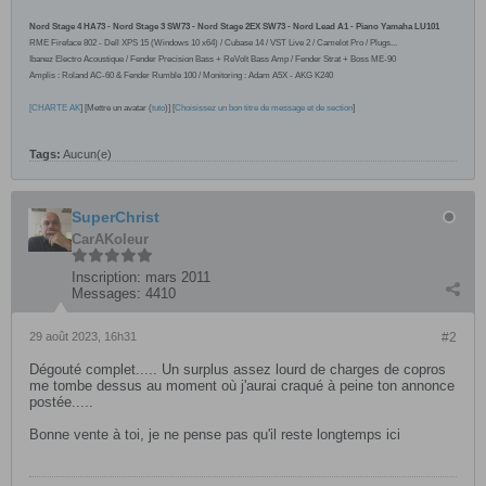
Nord Stage 4 HA73 - Nord Stage 3 SW73 - Nord Stage 2EX SW73 - Nord Lead A1 - Piano Yamaha LU101
RME Fireface 802 -
Dell XPS 15 (Windows 10
x64
) / Cubase 14 / VST Live 2 / Camelot Pro /
Plugs...
Ibanez Electro Acoustique / Fender Precision Bass + ReVolt Bass Amp / Fender Strat + Boss ME-90
Amplis : Roland AC-60 & Fender Rumble 100 / Monitoring : Adam A5X - AKG K240
[
CHARTE AK
] [Mettre un avatar (
tuto
)] [
Choisissez un bon titre de message et de section
]
Tags:
Aucun(e)
SuperChrist
CarAKoleur
Inscription:
mars 2011
Messages:
4410
29 août 2023, 16h31
#2
Dégouté complet..... Un surplus assez lourd de charges de copros
me tombe dessus au moment où j'aurai craqué à peine ton annonce
postée.....
Bonne vente à toi, je ne pense pas qu'il reste longtemps ici