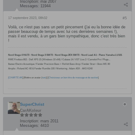
Inscription:
mai 2007
Messages:
11944
17 septembre 2023, 08h32
#5
Voilà, ce n'est pas sans un petit pincement (j'ai eu la bonne idée de
passer beaucoup de temps avec lui ces dernières semaines !),
mais il est vendu, à un gars bien sympathique, donc c'est très bien
!
Nord Stage 4 HA73 - Nord Stage 3 SW73 - Nord Stage 2EX SW73 - Nord Lead A1 - Piano Yamaha LU101
RME Fireface 802 -
Dell XPS 15 (Windows 10
x64
) / Cubase 14 / VST Live 2 / Camelot Pro /
Plugs...
Ibanez Electro Acoustique / Fender Precision Bass + ReVolt Bass Amp / Fender Strat + Boss ME-90
Amplis : Roland AC-60 & Fender Rumble 100 / Monitoring : Adam A5X - AKG K240
[
CHARTE AK
] [Mettre un avatar (
tuto
)] [
Choisissez un bon titre de message et de section
]
SuperChrist
CarAKoleur
Inscription:
mars 2011
Messages:
4410