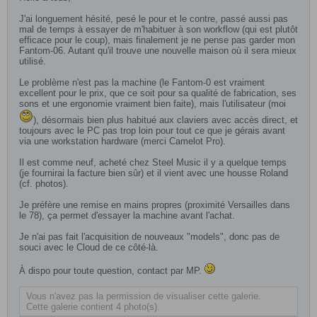
J'ai longuement hésité, pesé le pour et le contre, passé aussi pas
mal de temps à essayer de m'habituer à son workflow (qui est plutôt
efficace pour le coup), mais finalement je ne pense pas garder mon
Fantom-06. Autant qu'il trouve une nouvelle maison où il sera mieux
utilisé.
Le problème n'est pas la machine (le Fantom-0 est vraiment
excellent pour le prix, que ce soit pour sa qualité de fabrication, ses
sons et une ergonomie vraiment bien faite), mais l'utilisateur (moi
), désormais bien plus habitué aux claviers avec accès direct, et
toujours avec le PC pas trop loin pour tout ce que je gérais avant
via une workstation hardware (merci Camelot Pro).
Il est comme neuf, acheté chez Steel Music il y a quelque temps
(je fournirai la facture bien sûr) et il vient avec une housse Roland
(cf. photos).
Je préfère une remise en mains propres (proximité Versailles dans
le 78), ça permet d'essayer la machine avant l'achat.
Je n'ai pas fait l'acquisition de nouveaux "models", donc pas de
souci avec le Cloud de ce côté-là.
À dispo pour toute question, contact par MP.
Vous n'avez pas la permission de visualiser cette galerie.
Cette galerie contient 4 photo(s).