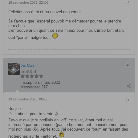
18 septembre 2023, 22h06
#6
Félicitations à toi et au nouvel acquéreur.
Je t'avoue que j'espérai pouvoir me démerder pour te le prendre
mais bon.....
J'en trouverai un quant ce sera mieux pour moi. L'important étant
qu'il "parte" malgré tout.
JerCaz
proAKtif
Inscription:
mars 2022
Messages:
217
19 septembre 2023, 06h33
#7
Bonjour,
félicitations pour ta vente 👍
J'avoue que je surveillais en "off" ce sujet, étant moi aussi
intéressé par ton annonce (pas le bon moment financièrement pour
moi non plus 😭). Après tout, j'ai découvert ce forum en faisant des
recherches sur le Fantom-0