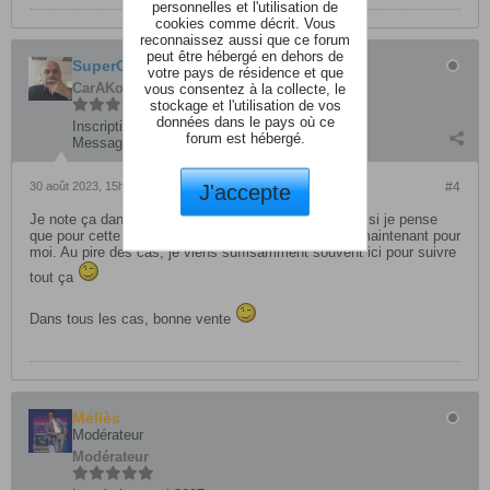
personnelles et l'utilisation de
cookies comme décrit. Vous
reconnaissez aussi que ce forum
peut être hébergé en dehors de
SuperChrist
votre pays de résidence et que
CarAKoleur
vous consentez à la collecte, le
stockage et l'utilisation de vos
données dans le pays où ce
Inscription:
mars 2011
forum est hébergé.
Messages:
4410
30 août 2023, 15h31
#4
J'accepte
Je note ça dans un coin de ma tête au cas ou même si je pense
que pour cette année, ça ne sera plus trop possible maintenant pour
moi. Au pire des cas, je viens suffisamment souvent ici pour suivre
tout ça
Dans tous les cas, bonne vente
Méliès
Modérateur
Modérateur