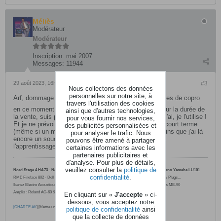
Méliès
Modérateur
Modérateur
Inscription:
mai 2007
Messages:
11944
29 août 2023, 16h45
#3
Nous collectons des données
personnelles sur notre site, à
Arf, dommage effectivement, c'est clair que les charges de copro
travers l'utilisation des cookies
en ce moment, c'est pas la joie
. On verra bien pour la durée de
ainsi que d'autres technologies,
la vente, suis pas hyper pressé non plus, tant que je l'ai, je l'utilise !
pour vous fournir nos services,
Et je ne prévois pas de remplacement en tous cas à court terme
des publicités personnalisées et
(même si un moment une Live 2 m'aurait tenté, je crains que j'ai là
pour analyser le trafic. Nous
encore un souci de workflow... et/ou de patience dans
pouvons être amené à partager
l'apprentissage, au choix).
certaines informations avec les
partenaires publicitaires et
d'analyse. Pour plus de détails,
veuillez consulter la
politique de
Nord Stage 4 HA73 - Nord Stage 3 SW73 - Nord Stage 2EX SW73 - Nord Lead A1 - Piano Yamaha LU101
confidentialité
.
RME Fireface 802 -
Dell XPS 15 (Windows 10
x64
) / Cubase 14 / VST Live 2 / Camelot Pro /
Plugs...
Ibanez Electro Acoustique / Fender Precision Bass + ReVolt Bass Amp / Fender Strat + Boss ME-90
Amplis : Roland AC-60 & Fender Rumble 100 / Monitoring : Adam A5X - AKG K240
En cliquant sur «
J'accepte
» ci-
dessous, vous acceptez notre
[
CHARTE AK
] [Mettre un avatar (
tuto
)] [
Choisissez un bon titre de message et de section
]
politique de confidentialité
ainsi
que la collecte de données