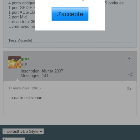
4 ports optique ADAT (8 Entrées /8Sorites) soit 32 E/S optiques
1 port SPDIF E/S
1 port AES/EBU E/S
J'accepte
2 port Midi
soit au total 36 E/S numériques + 32 canaux midi
Livrée avec les raccords Midi, Spdif et ASEBU​
Tags:
Aucun(e)
jpex
VIP
Inscription:
février 2007
Messages:
141
17 mars 2024, 13h15
#2
La carte est venue