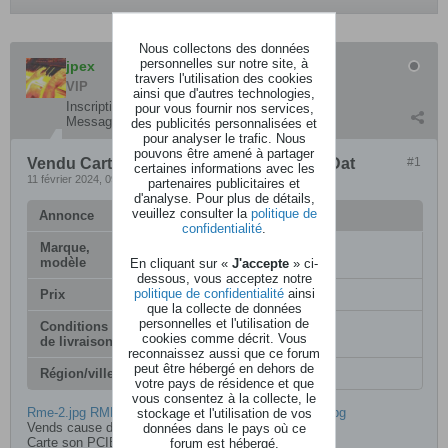
Nous collectons des données
personnelles sur notre site, à
jpex
travers l'utilisation des cookies
VIP
ainsi que d'autres technologies,
Inscription:
février 2007
pour vous fournir nos services,
Messages:
141
des publicités personnalisées et
pour analyser le trafic. Nous
pouvons être amené à partager
Vendu Carte son PCIE RME HDSPe RayDat
#1
certaines informations avec les
11 février 2024, 09h07
partenaires publicitaires et
d'analyse. Pour plus de détails,
veuillez consulter la
politique de
Annonce
confidentialité
.
Marque,
RME RAYDAT HDSPe
modèle
En cliquant sur «
J'accepte
» ci-
dessous, vous acceptez notre
politique de confidentialité
ainsi
Prix
310
que la collecte de données
personnelles et l'utilisation de
Conditions
Livriason en colissimo
cookies comme décrit. Vous
de livraison
reconnaissez aussi que ce forum
peut être hébergé en dehors de
Région/ville
Paca
votre pays de résidence et que
vous consentez à la collecte, le
Rme-2.jpg
RME-5.jpg
stockage et l'utilisation de vos
RME-6.jpg
RME-7.jpg
RME-8.jpg
Vends cause double emploi :
données dans le pays où ce
Carte son PCIE avec
forum est hébergé.