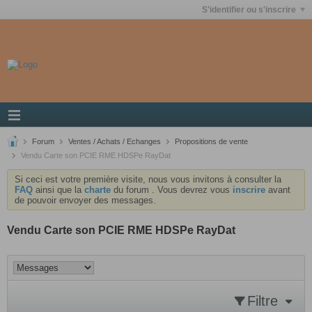
S'identifier ou s'inscrire
Forum
Ventes / Achats / Echanges
Propositions de vente
Vendu Carte son PCIE RME HDSPe RayDat
Si ceci est votre première visite, nous vous invitons à consulter la
FAQ
ainsi que la
charte
du forum . Vous devrez vous
inscrire
avant
de pouvoir envoyer des messages.
Vendu Carte son PCIE RME HDSPe RayDat
Filtre