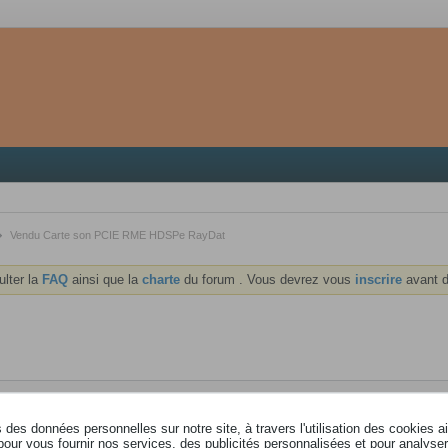
Vendu Carte son PCIE RME HDSPe RayDat
ulter la
FAQ
ainsi que la
charte
du forum . Vous devrez vous
inscrire
avant d
des données personnelles sur notre site, à travers l'utilisation des cookies a
pour vous fournir nos services, des publicités personnalisées et pour analyser 