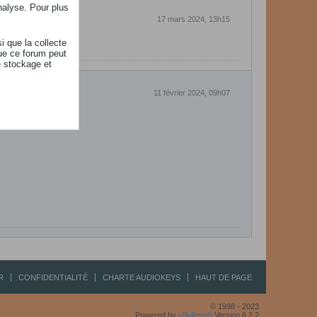
nalyse. Pour plus
17 mars 2024, 13h15
i que la collecte
ue ce forum peut
e stockage et
11 février 2024, 09h07
R
CONFIDENTIALITÉ
CHARTE AUDIOKEYS
HAUT DE PAGE
© 1998 - 2023
Powered by
vBulletin®
Version 6.2.2