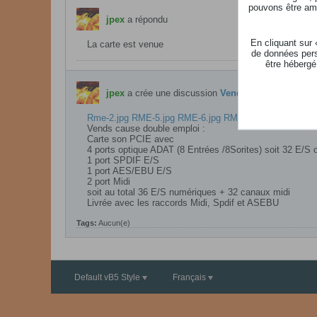
pouvons être ame
jpex
a répondu
En cliquant sur
La carte est venue
de données pers
être hébergé
jpex
a crée une discussion
Vendu Carte son PCI
Rme-2.jpg
RME-5.jpg
RME-6.jpg
RME-7.jpg
RME-8.jpg
Vends cause double emploi :
Carte son PCIE avec
4 ports optique ADAT (8 Entrées /8Sorites) soit 32 E/S 
1 port SPDIF E/S
1 port AES/EBU E/S
2 port Midi
soit au total 36 E/S numériques + 32 canaux midi
Livrée avec les raccords Midi, Spdif et ASEBU​
Tags:
Aucun(e)
Default vB5 Style
Français