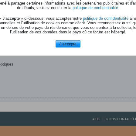
né à partager certaines informations avec les partenaires publicitaires et d'a
de détails, veuillez consulter la
politique de confidentialité
.
 «
J'accepte
» ci-dessous, vous acceptez notre
politique de confidentialité
ains
onnelles et l'utilisation de cookies comme décrit. Vous reconnaissez aussi q
 en dehors de votre pays de résidence et que vous consentez à la collecte, l
l'utilisation de vos données dans le pays où ce forum est hébergé.
E RME HDSPe RayDat
J'accepte
optiques
AIDE
NOUS CONTACTE