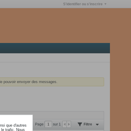
S'identifier ou s'inscrire
e pouvoir envoyer des messages.
Page
sur
1
Filtre
insi que d'autres
le trafic. Nous