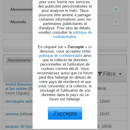
pour vous fournir nos services,
des publicités personnalisées et
Abonnements
8
pour analyser le trafic. Nous
pouvons être amené à partager
certaines informations avec les
Abonnés
7
partenaires publicitaires et
d'analyse. Pour plus de détails,
veuillez consulter la
politique de
confidentialité
.
Revenir au profil
En cliquant sur «
J'accepte
» ci-
dessous, vous acceptez notre
politique de confidentialité
ainsi
que la collecte de données
personnelles et l'utilisation de
cookies comme décrit. Vous
Filtre
reconnaissez aussi que ce forum
peut être hébergé en dehors de
votre pays de résidence et que
André Brasseur, Klaus Wunderlich
vous consentez à la collecte, le
et les autres
(Discussion dans le
30 avril 2008, 09h56
stockage et l'utilisation de vos
forum
Orgues
)
données dans le pays où ce
forum est hébergé.
christophe weber
(utilisateur)
10 février 2013, 12h44
J'accepte
iaorana
(utilisateur)
03 février 2018, 11h42
jacques de lyon
(utilisateur)
15 octobre 2020, 10h56