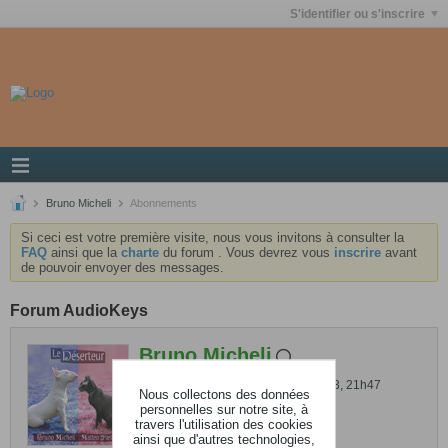
S'identifier ou s'inscrire
Bruno Micheli
Abonnements
Si ceci est votre première visite, nous vous invitons à consulter la
FAQ
ainsi que la
charte
du forum . Vous devrez vous
inscrire
avant
de pouvoir envoyer des messages.
Forum AudioKeys
Bruno Micheli
Dernière activité: 20 septembre 2023, 21h47
Nous collectons des données
Inscrit: 17 décembre 2007
personnelles sur notre site, à
travers l'utilisation des cookies
Localisation: prés d'Amiens
ainsi que d'autres technologies,