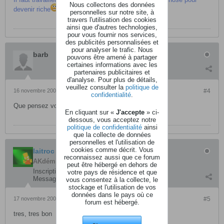
Nous collectons des données
devenir riche
personnelles sur notre site, à
travers l'utilisation des cookies
ainsi que d'autres technologies,
pour vous fournir nos services,
des publicités personnalisées et
pour analyser le trafic. Nous
barb
pouvons être amené à partager
certaines informations avec les
partenaires publicitaires et
d'analyse. Pour plus de détails,
veuillez consulter la
politique de
16 novembre 2007, 20h48
#4
confidentialité
.
Que pensez vous des mackie serie vlz3 ?
En cliquant sur «
J'accepte
» ci-
dessous, vous acceptez notre
politique de confidentialité
ainsi
que la collecte de données
personnelles et l'utilisation de
cookies comme décrit. Vous
laitroc
reconnaissez aussi que ce forum
AKdémicien
peut être hébergé en dehors de
Inscription:
février 2007
votre pays de résidence et que
Messages:
1189
vous consentez à la collecte, le
stockage et l'utilisation de vos
données dans le pays où ce
17 novembre 2007, 00h39
#5
forum est hébergé.
tres, tres bon