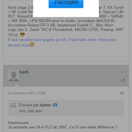
J'accepte
Nord stage 3 88, Nord Électro 5D 73, Yamaha Montage 7, AX-Synth
+ HF Line6 Relay G30 , Ventilator 2, Behringer Xair 18, Tascam LM-
8ST, Roland A 880, Ampli Roland KC550, Montarbo W400 + SW540
+ NM 350A, LEM MEDIA pour le studio, accordeon MAUGEIN,
Accordeon Roland FR 3 XB, bandoneon Fratelli C., Mac Mini+
Logic pro X, Zoom TAC-8 Thunderbolt, MICRO GT50, Preamp. ART
TPS2.
:
Il faut travailler pour gagner ça vie, il faut faire autre chose pour
devenir riche
barb
17 novembre 2007, 17h35
#6
Envoyé par
laitroc
tres, tres bon
Interressant...
Je possède une 24-4 VLZ de 1997, y'a t'il une réelle différence ?