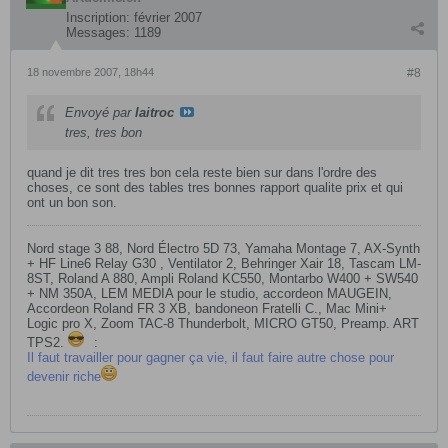
Inscription:
février 2007
Messages:
1189
18 novembre 2007, 18h44
#8
Envoyé par
laitroc
tres, tres bon
quand je dit tres tres bon cela reste bien sur dans l'ordre des
choses, ce sont des tables tres bonnes rapport qualite prix et qui
ont un bon son.
Nord stage 3 88, Nord Électro 5D 73, Yamaha Montage 7, AX-Synth
+ HF Line6 Relay G30 , Ventilator 2, Behringer Xair 18, Tascam LM-
8ST, Roland A 880, Ampli Roland KC550, Montarbo W400 + SW540
+ NM 350A, LEM MEDIA pour le studio, accordeon MAUGEIN,
Accordeon Roland FR 3 XB, bandoneon Fratelli C., Mac Mini+
Logic pro X, Zoom TAC-8 Thunderbolt, MICRO GT50, Preamp. ART
TPS2.
:
Il faut travailler pour gagner ça vie, il faut faire autre chose pour
devenir riche