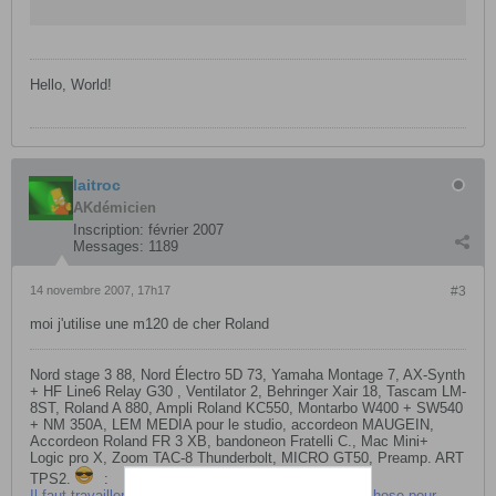
Hello, World!
laitroc
AKdémicien
Inscription:
février 2007
Messages:
1189
14 novembre 2007, 17h17
#3
moi j'utilise une m120 de cher Roland
Nord stage 3 88, Nord Électro 5D 73, Yamaha Montage 7, AX-Synth
+ HF Line6 Relay G30 , Ventilator 2, Behringer Xair 18, Tascam LM-
8ST, Roland A 880, Ampli Roland KC550, Montarbo W400 + SW540
+ NM 350A, LEM MEDIA pour le studio, accordeon MAUGEIN,
Accordeon Roland FR 3 XB, bandoneon Fratelli C., Mac Mini+
Logic pro X, Zoom TAC-8 Thunderbolt, MICRO GT50, Preamp. ART
TPS2.
:
Il faut travailler pour gagner ça vie, il faut faire autre chose pour