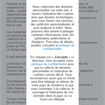
Pendant un enregistrement multipiste avec 'Quick record', le
Nous collectons des données
séquencer du PA enregistre non seulement les évènements Midi
personnelles sur notre site, à
(notes, controlleurs, changement de programme) comme le ferait un
travers l'utilisation des cookies
séquencer externe, mais il y ajoute (subrepticement)
ainsi que d'autres technologies,
des évènements propres à l'arrangeur qui ne sont pas transmis en
pour vous fournir nos services,
Midi (Ils pourraient l'être, via des sysex, mais ce n'est
des publicités personnalisées et
pas le cas).
pour analyser le trafic. Nous
pouvons être amené à partager
Ces évènements sont:
certaines informations avec les
Le style en cours (puisque l'on peut en changer).
partenaires publicitaires et
L'élément en cours (variation fill, break, etc).
d'analyse. Pour plus de détails,
L'accord en cours reconnu par l'arrangeur (sous forme d'évènement
veuillez consulter la
politique de
propre au PA)
confidentialité
.
Le Tempo (aussi transmis en Midi).
A quoi peuvent servir ces évènements ?
En cliquant sur «
J'accepte
» ci-
dessous, vous acceptez notre
La fonction 'Quick Step Record' est en fait un éditeur de ces
politique de confidentialité
ainsi
évènements.
que la collecte de données
Comme tout bon éditeur il permet de modifier, insérer, supprimer
personnelles et l'utilisation de
simplement et rapidement les évènements précédents.
cookies comme décrit. Vous
reconnaissez aussi que ce forum
Concrètement:
peut être hébergé en dehors de
Je me suis trompé d'accord à la mesure 16. Je me positionne à
votre pays de résidence et que
cette mesure et je modifie mon accord
vous consentez à la collecte, le
(au clavier ou via des listes déroulantes).
stockage et l'utilisation de vos
données dans le pays où ce
Je veux essayer une autre progression harmonique pendant le pont
forum est hébergé.
de ma chanson: