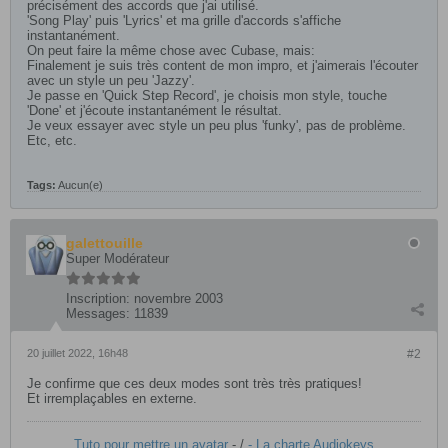
précisément des accords que j'ai utilisé.
'Song Play' puis 'Lyrics' et ma grille d'accords s'affiche
instantanément.
On peut faire la même chose avec Cubase, mais:
Finalement je suis très content de mon impro, et j'aimerais l'écouter
avec un style un peu 'Jazzy'.
Je passe en 'Quick Step Record', je choisis mon style, touche
'Done' et j'écoute instantanément le résultat.
Je veux essayer avec style un peu plus 'funky', pas de problème.
Etc, etc.
Tags:
Aucun(e)
galettouille
Super Modérateur
Inscription:
novembre 2003
Messages:
11839
20 juillet 2022, 16h48
#2
Je confirme que ces deux modes sont très très pratiques!
Et irremplaçables en externe.
Tuto pour mettre un avatar
- /
- La charte Audiokeys