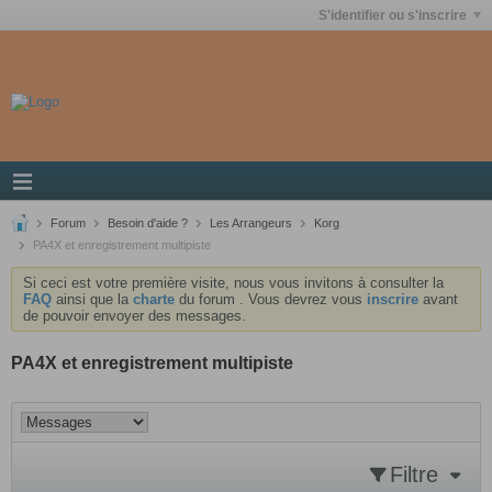
S'identifier ou s'inscrire
Forum
Besoin d'aide ?
Les Arrangeurs
Korg
PA4X et enregistrement multipiste
Si ceci est votre première visite, nous vous invitons à consulter la
FAQ
ainsi que la
charte
du forum . Vous devrez vous
inscrire
avant
de pouvoir envoyer des messages.
PA4X et enregistrement multipiste
Filtre