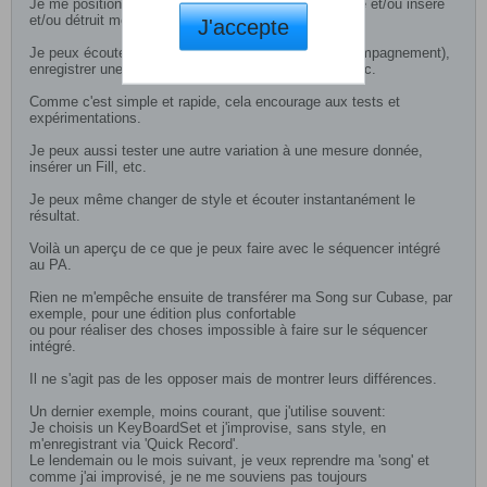
Je me positionne à la mesure concernée et je change et/ou insère
et/ou détruit mes accords.
J'accepte
Je peux écouter tout de suite le résultat (avec l’accompagnement),
enregistrer une nouvelle version, revenir en arrière, etc.
Comme c'est simple et rapide, cela encourage aux tests et
expérimentations.
Je peux aussi tester une autre variation à une mesure donnée,
insérer un Fill, etc.
Je peux même changer de style et écouter instantanément le
résultat.
Voilà un aperçu de ce que je peux faire avec le séquencer intégré
au PA.
Rien ne m'empêche ensuite de transférer ma Song sur Cubase, par
exemple, pour une édition plus confortable
ou pour réaliser des choses impossible à faire sur le séquencer
intégré.
Il ne s'agit pas de les opposer mais de montrer leurs différences.
Un dernier exemple, moins courant, que j'utilise souvent:
Je choisis un KeyBoardSet et j'improvise, sans style, en
m'enregistrant via 'Quick Record'.
Le lendemain ou le mois suivant, je veux reprendre ma 'song' et
comme j'ai improvisé, je ne me souviens pas toujours