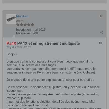
Moxfan
AKro
Inscription:
mai 2016
Messages:
289
Pa4X
PA4X et enregistrement multipiste
#1
20 juillet 2022, 12h25
Bonjour
Bien que certains connaissent cela bien mieux que moi, il me
semble, à la lecture des messages
que certains n'ont pas complètement saisi la différence entre le
séquencer intégré au PA et un séquencer externe (ex: Cubase).
Je propose donc une petite explication, si cela peut-être utile :
Le PA possède un séquencer 16 pistes, on y accède via la touche
'sequencer'.
Ce séquencer permet l'enregistrement piste par piste (en overdub,
overwrite, punch).
Il permet des fonctions d'édition détaillée des évènements Midi
piste par piste via 'Event Edit'.
Il permet aussi des fonctions d'édition globale par piste ou par song