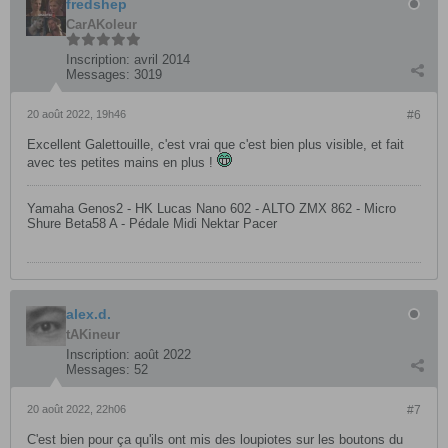
fredshep
CarAKoleur
Inscription:
avril 2014
Messages:
3019
20 août 2022, 19h46
#6
Excellent Galettouille, c'est vrai que c'est bien plus visible, et fait
avec tes petites mains en plus !
Yamaha Genos2 - HK Lucas Nano 602 - ALTO ZMX 862 - Micro
Shure Beta58 A - Pédale Midi Nektar Pacer
alex.d.
tAKineur
Inscription:
août 2022
Messages:
52
20 août 2022, 22h06
#7
C'est bien pour ça qu'ils ont mis des loupiotes sur les boutons du