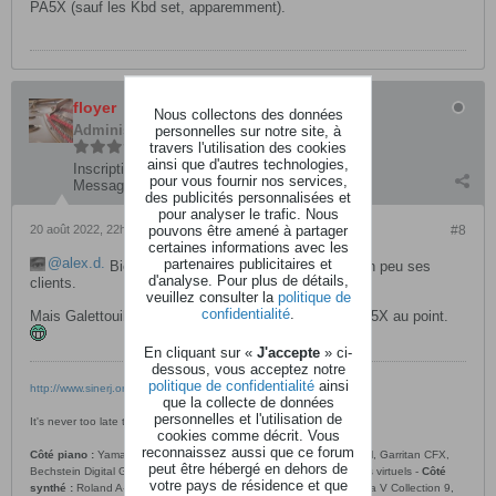
PA5X (sauf les Kbd set, apparemment).
floyer
Nous collectons des données
Administrateur
personnelles sur notre site, à
travers l'utilisation des cookies
ainsi que d'autres technologies,
Inscription:
avril 2016
pour vous fournir nos services,
Messages:
6547
des publicités personnalisées et
pour analyser le trafic. Nous
pouvons être amené à partager
20 août 2022, 22h53
#8
certaines informations avec les
alex.d.
partenaires publicitaires et
Bien vu ! Je suppose que Korg écoute un peu ses
d'analyse. Pour plus de détails,
clients.
veuillez consulter la
politique de
confidentialité
.
Mais Galettouille attends le Pa6X pour acheter un Pa5X au point.
En cliquant sur «
J'accepte
» ci-
dessous, vous acceptez notre
politique de confidentialité
ainsi
http://www.sinerj.org/~loyer/piano/
que la collecte de données
personnelles et l'utilisation de
It's never too late to learn to play the piano. (
tip of the day
)
cookies comme décrit. Vous
reconnaissez aussi que ce forum
Côté piano :
Yamaha N1X, pianos VSL Syncron et Vienna Imperial, Garritan CFX,
peut être hébergé en dehors de
Bechstein Digital Grand, Ivory, Galaxy et beaucoup d’autres pianos virtuels -
Côté
votre pays de résidence et que
synthé :
Roland A-500 Pro, Native-Instruments Komplete 13, Arturia V Collection 9,