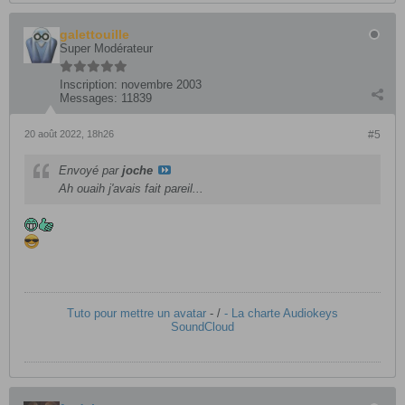
galettouille
Super Modérateur
Inscription:
novembre 2003
Messages:
11839
20 août 2022, 18h26
#5
Envoyé par
joche
Ah ouaih j'avais fait pareil...
Tuto pour mettre un avatar
- /
- La charte Audiokeys
SoundCloud