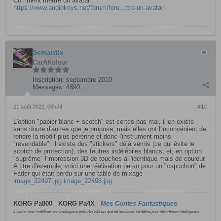
Comment mettre un avatar :
https://www.audiokeys.net/forum/foru...ttre-un-avatar
Semantix
CarAKoleur
Inscription:
septembre 2010
Messages:
4890
21 août 2022, 08h24
#10
L'option "papier blanc + scotch" est certes pas mal, il en existe
sans doute d'autres que je propose, mais elles ont l'inconvénient de
rendre la modif plus pérenne et donc l'instrument moins
"revendable": il existe des "stickers" déjà vernis (ce qui évite le
scotch de protection), des feutres indélébiles blancs, et, en option
"suprême" l'impression 3D de touches à l'identique mais de couleur.
A titre d'exemple, voici une réalisation perso pour un "capuchon" de
Fader qui était perdu sur une table de mixage
image_22497.jpg
image_22498.jpg
KORG Pa800
-
KORG
Pa4X
-
Mes Contes Fantastiques
Il vaut mieux mobiliser son intelligence pour des bêtises que de mobiliser sa bêtise pour des choses intelligentes.