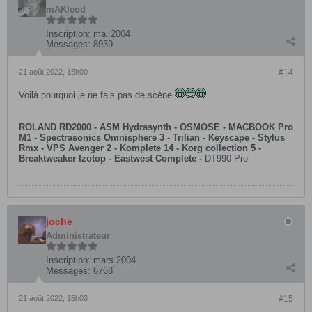
mAKleod
Inscription:
mai 2004
Messages:
8939
21 août 2022, 15h00
#14
Voilà pourquoi je ne fais pas de scène
ROLAND RD2000 - ASM Hydrasynth - OSMOSE - MACBOOK Pro
M1 - Spectrasonics Omnisphere 3 - Trilian - Keyscape - Stylus
Rmx - VPS Avenger 2 - Komplete 14 - Korg collection 5 -
Breaktweaker Izotop - Eastwest Complete -
DT990 Pro
joche
Administrateur
Inscription:
mars 2004
Messages:
6768
21 août 2022, 15h03
#15