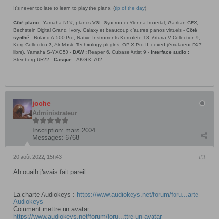
It's never too late to learn to play the piano. (
tip of the day
)
Côté piano :
Yamaha N1X, pianos VSL Syncron et Vienna Imperial, Garritan CFX,
Bechstein Digital Grand, Ivory, Galaxy et beaucoup d’autres pianos virtuels -
Côté
synthé :
Roland A-500 Pro, Native-Instruments Komplete 13, Arturia V Collection 9,
Korg Collection 3, Air Music Technology plugins, OP-X Pro II, dexed (émulateur DX7
libre), Yamaha S-YXG50 -
DAW :
Reaper 6, Cubase Artist 9 -
Interface audio :
Steinberg UR22 -
Casque :
AKG K-702
joche
Administrateur
Inscription:
mars 2004
Messages:
6768
20 août 2022, 15h43
#3
Ah ouaih j'avais fait pareil...
La charte Audiokeys :
https://www.audiokeys.net/forum/foru...arte-
Audiokeys
Comment mettre un avatar :
https://www.audiokeys.net/forum/foru...ttre-un-avatar