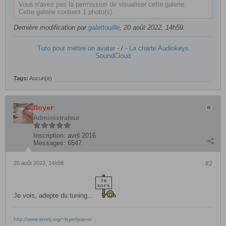
Vous n'avez pas la permission de visualiser cette galerie.
Cette galerie contient 1 photo(s).
Dernière modification par
galettouille
,
20 août 2022, 14h59
.
Tuto pour mettre un avatar
- /
- La charte Audiokeys
SoundCloud
Tags:
Aucun(e)
floyer
Administrateur
Inscription:
avril 2016
Messages:
6547
20 août 2022, 14h58
#2
Je vois, adepte du tuning...
http://www.sinerj.org/~loyer/piano/