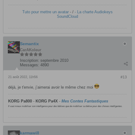
Tuto pour mettre un avatar
- /
- La charte Audiokeys
SoundCloud
Semantix
CarAKoleur
Inscription:
septembre 2010
Messages:
4890
21 août 2022, 11h56
#13
déjà, je t'envie, j’aimerai avoir le même chez moi
KORG Pa800
-
KORG
Pa4X
-
Mes Contes Fantastiques
Il vaut mieux mobiliser son intelligence pour des bêtises que de mobiliser sa bêtise pour des choses intelligentes.
karmawill