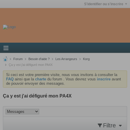
S'identifier ou s'inscrire
Forum
Besoin d'aide ?
Les Arrangeurs
Korg
Ça y est j'ai défiguré mon PA4X
Si ceci est votre première visite, nous vous invitons à consulter la
FAQ
ainsi que la
charte
du forum . Vous devrez vous
inscrire
avant
de pouvoir envoyer des messages.
Ça y est j'ai défiguré mon PA4X
Filtre