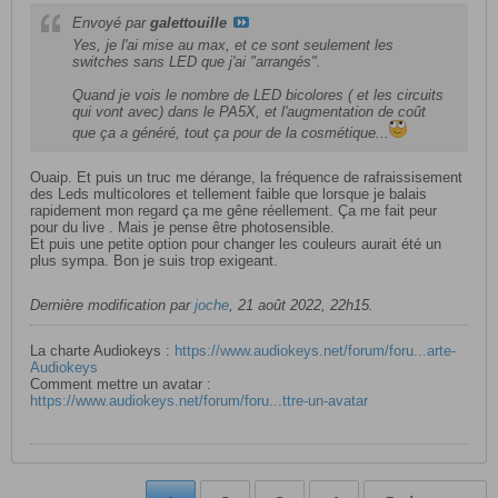
Envoyé par
galettouille
Yes, je l'ai mise au max, et ce sont seulement les
switches sans LED que j'ai "arrangés".
Quand je vois le nombre de LED bicolores ( et les circuits
qui vont avec) dans le PA5X, et l'augmentation de coût
que ça a généré, tout ça pour de la cosmétique...
Ouaip. Et puis un truc me dérange, la fréquence de rafraissisement
des Leds multicolores et tellement faible que lorsque je balais
rapidement mon regard ça me gêne réellement. Ça me fait peur
pour du live . Mais je pense être photosensible.
Et puis une petite option pour changer les couleurs aurait été un
plus sympa. Bon je suis trop exigeant.
Dernière modification par
joche
,
21 août 2022, 22h15
.
La charte Audiokeys :
https://www.audiokeys.net/forum/foru...arte-
Audiokeys
Comment mettre un avatar :
https://www.audiokeys.net/forum/foru...ttre-un-avatar