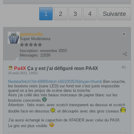
1
2
3
4
Suivante
galettouille
Super Modérateur
Inscription:
novembre 2003
Messages:
11839
#1
Pa4X
Ça y est j'ai défiguré mon PA4X
20 août 2022, 14h52
filedata/fetch?id=689054&d=1661003526&type=thumb
Ben vouiche,
les boutons noirs (sans LED) sur fond noir c'est juste impossible
quand on a les projos de scène dans la tronche.
Alors j'ai collé des très beaux morceaux de papier blanc sur les
boutons concernés.
Attention : faits main, avec scotch transparent au dessus et scotch
double face en dessous.
, et découpés avec des gros ciseaux.
J'ai aussi échangé le capuchon de XFADER avec celui du PA3X.
Le gris est plus visible.