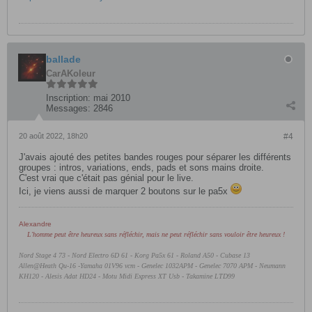
ballade
CarAKoleur
Inscription:
mai 2010
Messages:
2846
20 août 2022, 18h20
#4
J'avais ajouté des petites bandes rouges pour séparer les différents
groupes : intros, variations, ends, pads et sons mains droite.
C'est vrai que c'était pas génial pour le live.
Ici, je viens aussi de marquer 2 boutons sur le pa5x
Alexandre
L'homme peut être heureux sans réfléchir, mais ne peut réfléchir sans vouloir être heureux !
Nord Stage 4 73 - Nord Electro 6D 61 -
Korg Pa5x 61 - Roland A50 - Cubase 13
Allen@Heath Qu-16 -Yamaha 01V96 vcm - Genelec 1032APM - Genelec 7070 APM - Neumann
KH120 - Alesis Adat HD24 - Motu Midi Express XT Usb - Takamine LTD99