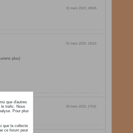
31 mars 2023, 18h05
31 mars 2023, 13h22
uviens plus)
insi que d'autres
le trafic. Nous
30 mars 2023, 17h31
nalyse. Pour plus
i que la collecte
ue ce forum peut