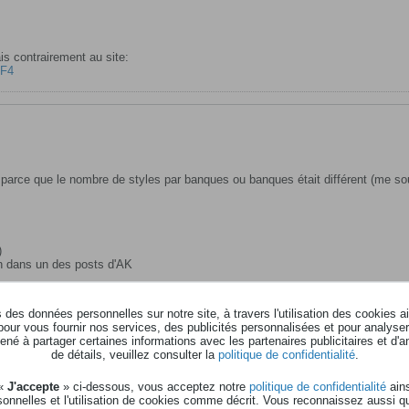
cais contrairement au site:
DF4
i parce que le nombre de styles par banques ou banques était différent (me so
)
en dans un des posts d'AK
des données personnelles sur notre site, à travers l'utilisation des cookies a
pour vous fournir nos services, des publicités personnalisées et pour analyser 
né à partager certaines informations avec les partenaires publicitaires et d'a
de détails, veuillez consulter la
politique de confidentialité
.
 «
J'accepte
» ci-dessous, vous acceptez notre
politique de confidentialité
ains
onnelles et l'utilisation de cookies comme décrit. Vous reconnaissez aussi q