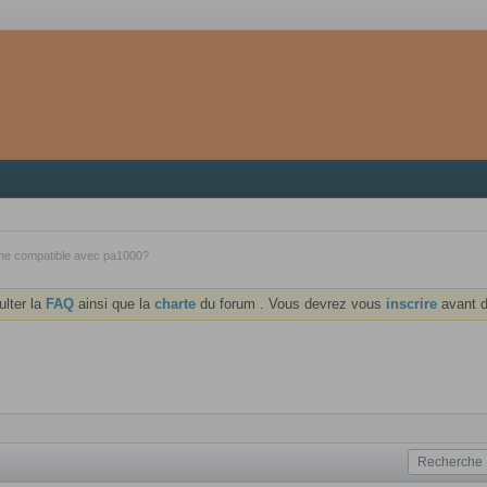
ne compatible avec pa1000?
ulter la
FAQ
ainsi que la
charte
du forum . Vous devrez vous
inscrire
avant d