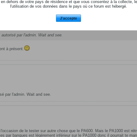
 en dehors de votre pays de résidence et que vous consentez à la collecte, l
l'utilisation de vos données dans le pays où ce forum est hébergé.
J'accepte
s autorisé par l'admin. Wait and see.
nt à présent.
isé par l'admin. Wait and see.
eu l'occasion de le tester sur autre chose que le PA600. Mais le PA1000 est ré
es par banques est légèrement inférieur sur le PA1000 donc il pourrait te ma