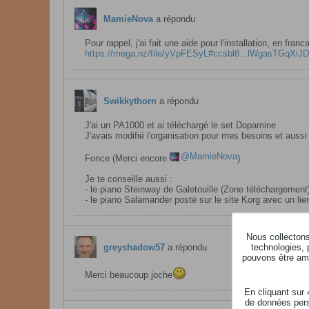
MamieNova
a répondu
Pour rappel, j'ai fait une aide pour l'installation, en fran
https://mega.nz/file/yVpFESyL#ccsbl8...lWgasTGqXiJ
Swikkythorn
a répondu
J'ai un PA1000 et ai téléchargé le set Dopamine
J'avais modifié l'organisation pour mes besoins et auss
MamieNova
Fonce (Merci encore
)
Je te conseille aussi :
- le piano Steinway de Galetouille (Zone téléchargement
- le piano Salamander posté sur le site Korg avec un li
Nous collectons 
technologies, 
greyshadow57
a répondu
pouvons être ame
Merci beaucoup joche
En cliquant sur
de données pers