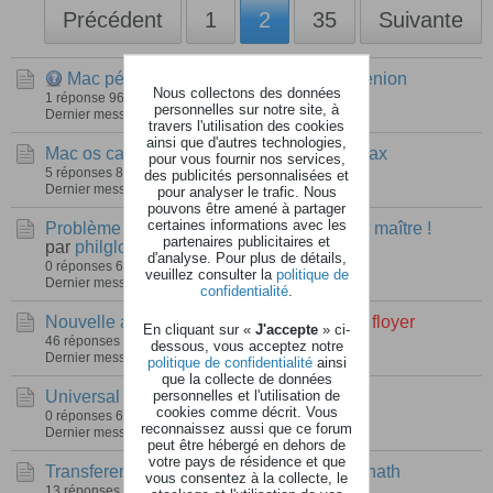
Précédent
1
2
35
Suivante
Mac périphérique audio agrègé
par
Erenion
Nous collectons des données
1 réponse
96 vues
0 réactions
personnelles sur notre site, à
Dernier message
02 avril 2023, 11h08
travers l'utilisation des cookies
ainsi que d'autres technologies,
Mac os catalina et cubase 12
par
tontonmax
pour vous fournir nos services,
5 réponses
800 vues
0 réactions
des publicités personnalisées et
Dernier message
12 décembre 2022, 21h49
pour analyser le trafic. Nous
pouvons être amené à partager
certaines informations avec les
Problème de déconnexion de mon clavier maître !
partenaires publicitaires et
par
philglo
d'analyse. Pour plus de détails,
0 réponses
69 vues
0 réactions
veuillez consulter la
politique de
Dernier message
30 août 2022, 07h38
confidentialité
.
Nouvelle architecture des Mac... ARM
par
floyer
En cliquant sur «
J'accepte
» ci-
46 réponses
1 287 vues
0 réactions
dessous, vous acceptez notre
Dernier message
09 juillet 2022, 22h50
politique de confidentialité
ainsi
que la collecte de données
personnelles et l'utilisation de
Universal Audio LUNA
par
floyer
cookies comme décrit. Vous
0 réponses
66 vues
0 réactions
reconnaissez aussi que ce forum
Dernier message
29 mai 2022, 00h39
peut être hébergé en dehors de
votre pays de résidence et que
Transferer reason de pc vers mac
par
Djonath
vous consentez à la collecte, le
13 réponses
120 vues
0 réactions