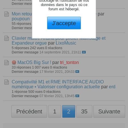
stockage et l'utilisation de vos
Dernier message
11 novembre 2021, 17h36
données dans le pays où ce
forum est hébergé.
Mon retour d'expérience MAC / Mainstage
par
poupoun
J'accepte
55 réponses
5 107 vues
0 réactions
Dernier message
25 octobre 2021, 13h53
Clavier maître Arturia pour piloter Mainstage et
Expandeur orgue
par
LixoMusic
5 réponses
242 vues
0 réactions
Dernier message
14 septembre 2021, 21h11
MacOS Big Sur !
par
tri_tonton
33 réponses
1 007 vues
0 réactions
Dernier message
17 février 2021, 20h33
Compativilté M1 et RME INTERFACE AUDIO
numérique • Valoriser configuration actuelle
par
erd
1 réponse
500 vues
0 réactions
Dernier message
07 février 2021, 13h45
Précédent
1
2
35
Suivante