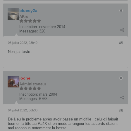
bluesy2a
AKro
Inscription:
novembre 2014
Messages:
320
03 juillet 2022, 23h49
#5
Non j’ai teste ..
joche
Administrateur
Inscription:
mars 2004
Messages:
6768
04 juillet 2022, 06h30
#6
Déjà eu le problème après avoir passé un midifile , celui-ci faisait
tourner la tête au Pa4X et en mode arrangeur les accords étaient
mal reconnus notamment la basse.