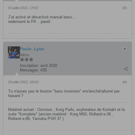
03 juillet 2022, 17h57
#3
J’ai activé et désactivé manual bass…
redemarré le PA .. pareil .
Paulo_Lyon
AKro
Inscription:
avril 2020
Messages:
435
03 juillet 2022, 20h22
#4
Tu n'aurais pas le bouton "bass inversion" enclenché/allumé par
hasard ?
Matériel actuel : Osmose , Korg Pa4x, explorateur de Kontakt et la
suite "Komplete" (ancien matériel : Korg M50, Rolland e-36 ,
Rolland e-86, Yamaha PSR 37 )