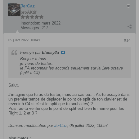
JerCaz
proAKtif
Inscription:
mars 2022
Messages:
217
05 juillet 2022, 10h49
#14
Envoyé par
bluesy2a
Bonjour a tous
je viens de tester..
le PA reconnait les accords seulement sur la 1ere octave
(split a C4)
Salut,
J'imagine que tu as dû tester, mais au cas où.... As-tu essayé dans
un premier temps de déplacer le point de split de ton clavier (et de
revenir à C4 si c'est le split que tu souhaites) ?
Puis, as-tu vérifié que le point de split est bien le même pour les
Right 1, 2 et 3 ?
Dernière modification par
JerCaz
,
05 juillet 2022, 10h57
.
Mon matos :