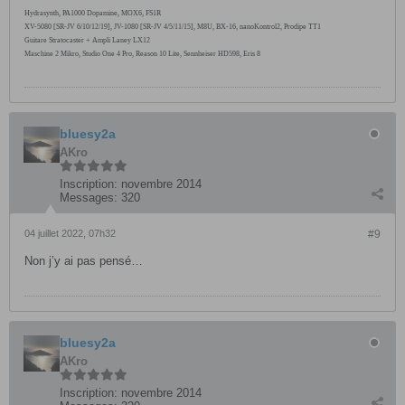
Hydrasynth, PA1000
Dopamine, MOX6,
FS1R
XV-5080 [SR-JV 6/10/12/19], JV-1080 [SR-JV 4/5/11/15], M8U, BX-16, nanoKontrol2, Prodipe TT1
Guitare Stratocaster + Ampli Laney LX12
Maschine 2 Mikro, Studio One 4 Pro, Reason 10 Lite, Sennheiser HD598, Eris 8
bluesy2a
AKro
Inscription:
novembre 2014
Messages:
320
04 juillet 2022, 07h32
#9
Non j’y ai pas pensé…
bluesy2a
AKro
Inscription:
novembre 2014