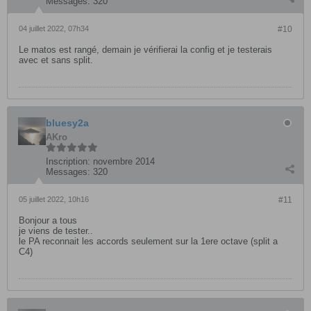
Messages:
320
04 juillet 2022, 07h34
#10
Le matos est rangé, demain je vérifierai la config et je testerais
avec et sans split.
bluesy2a
AKro
Inscription:
novembre 2014
Messages:
320
05 juillet 2022, 10h16
#11
Bonjour a tous
je viens de tester..
le PA reconnait les accords seulement sur la 1ere octave (split a
C4)