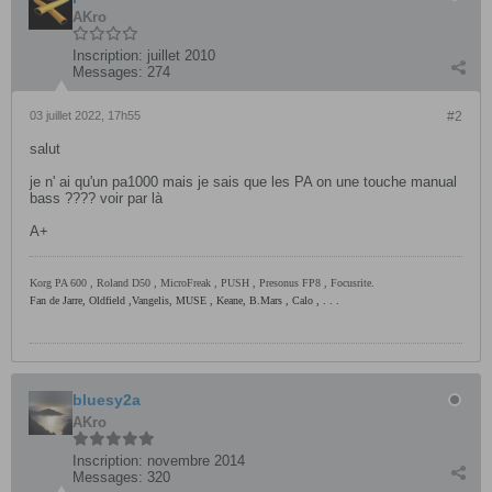
AKro
Inscription:
juillet 2010
Messages:
274
03 juillet 2022, 17h55
#2
salut
je n' ai qu'un pa1000 mais je sais que les PA on une touche manual
bass ???? voir par là
A+
Korg PA 600 , Roland D50 , MicroFreak , PUSH , Presonus FP8 , Focusrite
.
Fan de Jarre, Oldfield ,Vangelis, MUSE , Keane, B.Mars , Calo , . . .
bluesy2a
AKro
Inscription:
novembre 2014
Messages:
320