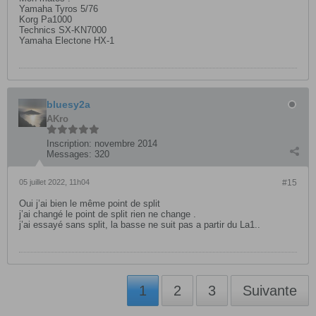
Yamaha Tyros 5/76
Korg Pa1000
Technics SX-KN7000
Yamaha Electone HX-1
bluesy2a
AKro
Inscription:
novembre 2014
Messages:
320
05 juillet 2022, 11h04
#15
Oui j’ai bien le même point de split
j’ai changé le point de split rien ne change .
j’ai essayé sans split, la basse ne suit pas a partir du La1..
1
2
3
Suivante