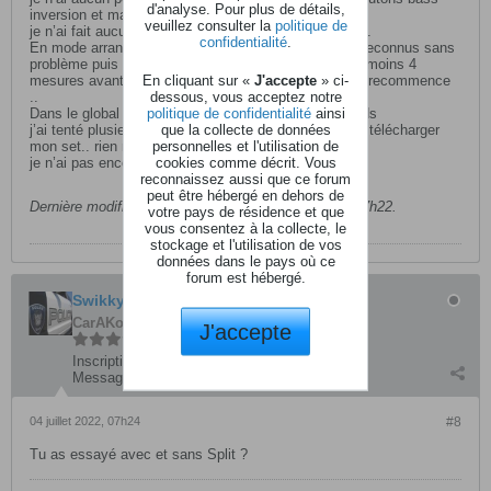
d'analyse. Pour plus de détails,
inversion et manual bass sont éteints .
veuillez consulter la
politique de
je n’ai fait aucune manip sur la configuration generale.
confidentialité
.
En mode arrangeur, les deux premiers accords sont reconnus sans
problème puis au 3e ça coince et je dois attendre au moins 4
En cliquant sur «
J'accepte
» ci-
mesures avant de retrouver le cycle normal.. puis ça recommence
dessous, vous acceptez notre
..
politique de confidentialité
ainsi
Dans le global je suis sur fingered 3 et fix lower/chords
que la collecte de données
j’ai tenté plusieurs fois de re- allumage , j’ai même ré télécharger
personnelles et l'utilisation de
mon set.. rien n’y fait .
cookies comme décrit. Vous
je n’ai pas encore tenté la ré-initialisation.
reconnaissez aussi que ce forum
peut être hébergé en dehors de
Dernière modification par
bluesy2a
,
04 juillet 2022, 07h22
.
votre pays de résidence et que
vous consentez à la collecte, le
stockage et l'utilisation de vos
données dans le pays où ce
forum est hébergé.
Swikkythorn
CarAKoleur
J'accepte
Inscription:
septembre 2011
Messages:
3655
04 juillet 2022, 07h24
#8
Tu as essayé avec et sans Split ?