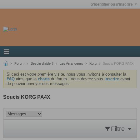
S'identifier ou s'inscrire
Forum
Besoin d'aide ?
Les Arrangeurs
Korg
Soucis KORG PA4X
Si ceci est votre première visite, nous vous invitons à consulter la
FAQ
ainsi que la
charte
du forum . Vous devrez vous
inscrire
avant
de pouvoir envoyer des messages.
Soucis KORG PA4X
Filtre