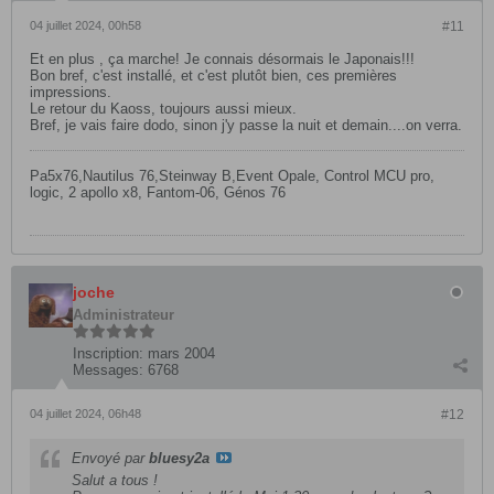
04 juillet 2024, 00h58
#11
Et en plus , ça marche! Je connais désormais le Japonais!!!
Bon bref, c'est installé, et c'est plutôt bien, ces premières
impressions.
Le retour du Kaoss, toujours aussi mieux.
Bref, je vais faire dodo, sinon j'y passe la nuit et demain....on verra.
Pa5x76,Nautilus 76,Steinway B,Event Opale, Control MCU pro,
logic, 2 apollo x8, Fantom-06, Génos 76
joche
Administrateur
Inscription:
mars 2004
Messages:
6768
04 juillet 2024, 06h48
#12
Envoyé par
bluesy2a
Salut a tous !