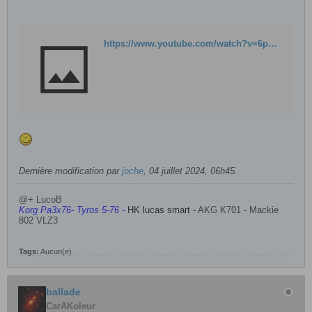
https://www.youtube.com/watch?v=6pWeRYNB9Fs
Dernière modification par
joche
,
04 juillet 2024, 06h45
.
@+ LucoB
Korg Pa3x76- Tyros 5-76 -
HK lucas smart
- AKG K701 - Mackie
802 VLZ3
Tags:
Aucun(e)
ballade
CarAKoleur