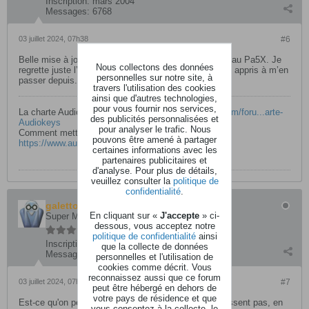
Inscription:
mars 2004
Messages:
6768
03 juillet 2024, 07h38
#6
Belle mise à jour. Si pas de bug, ça fait enfin… un beau Pa5X. Je
Nous collectons des données
regrette juste l’absence du midi to style. Mais bon j’ai appris à m’en
personnelles sur notre site, à
passer depuis.
travers l'utilisation des cookies
ainsi que d'autres technologies,
pour vous fournir nos services,
La charte Audiokeys :
https://www.audiokeys.net/forum/foru...arte-
des publicités personnalisées et
Audiokeys
pour analyser le trafic. Nous
Comment mettre un avatar :
pouvons être amené à partager
https://www.audiokeys.net/forum/foru...ttre-un-avatar
certaines informations avec les
partenaires publicitaires et
d'analyse. Pour plus de détails,
veuillez consulter la
politique de
confidentialité
.
galettouille
En cliquant sur «
J'accepte
» ci-
Super Modérateur
dessous, vous acceptez notre
politique de confidentialité
ainsi
Inscription:
novembre 2003
que la collecte de données
Messages:
11839
personnelles et l'utilisation de
cookies comme décrit. Vous
reconnaissez aussi que ce forum
03 juillet 2024, 07h51
#7
peut être hébergé en dehors de
votre pays de résidence et que
Est-ce qu'on peut télécharger des LEDs qui ne noircissent pas, en
vous consentez à la collecte, le