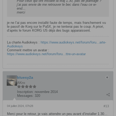
Pour ceux qui ont installé la Maj 1.30, pas de plantage ?
j’ai pas envie de me retrouver le bec dans l’eau ce w-
end…
merci
je ne l’ai pas encore installé faute de temps, mais franchement vu
le passif de Korg sur le Pa5X, je ne tenterai pas le coup. A priori,
d’après le forum KORG US déjà des bugs apparaissent.
La charte Audiokeys :
https://www.audiokeys.net/forum/foru...arte-
Audiokeys
Comment mettre un avatar :
https://www.audiokeys.net/forum/foru...ttre-un-avatar
bluesy2a
AKro
Inscription:
novembre 2014
Messages:
320
04 juillet 2024, 07h28
#13
Merci pour le retour, je vais attendre un peu avant d’installer 1.30…