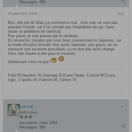
Messages:
856
03 juillet 2024, 23h41
#10
Bon, elle est là! Mais ça commence mal , mon mac ne veut pas
préparer l'install, car il ne connait pas l'expéditeur du zip. Sans
doute un problème de certificat.
Pas grave, je vais passer par le windows.
En revanche, j'espère que vous lisez couramment le Japonais, car
le mode d'emploi d'install n'est qu'en Japonais; pas grave, on va
retrouver une ancienne procédure, ça ne doit pas avoir changé.
Donc rien d'autre à dire pour le moment.
Intéressant n'est ce pas?
Pa5x76,Nautilus 76,Steinway B,Event Opale, Control MCU pro,
logic, 2 apollo x8, Fantom-06, Génos 76
josna2
rAKonteur
Inscription:
mars 2004
Messages:
856