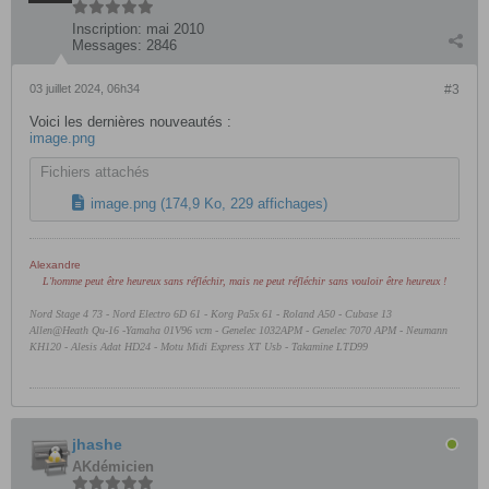
Inscription:
mai 2010
Messages:
2846
03 juillet 2024, 06h34
#3
Voici les dernières nouveautés :
image.png
Fichiers attachés
image.png
(174,9 Ko, 229 affichages)
Alexandre
L'homme peut être heureux sans réfléchir, mais ne peut réfléchir sans vouloir être heureux !
Nord Stage 4 73 - Nord Electro 6D 61 -
Korg Pa5x 61 - Roland A50 - Cubase 13
Allen@Heath Qu-16 -Yamaha 01V96 vcm - Genelec 1032APM - Genelec 7070 APM - Neumann
KH120 - Alesis Adat HD24 - Motu Midi Express XT Usb - Takamine LTD99
jhashe
AKdémicien