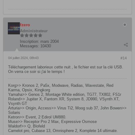
fzero
Administrateur
Inscription:
mars 2004
Messages:
10430
04 juillet 2024, 08h43
#14
Téléchargement laborieux cette nuit , le fichier est sur la clé USB.
On verra ce soir si j'ai le temps !
Korg>> Kronos 2, Pa5x, Modwave, Radias, Wavestate, Red
Karma, Opsix, Kingkorg
Yamaha>> Genos 2, Montage White edition, TG77, TX802, FS1r
Roland>> Jupiter X, Fantom XR, System 8, JD990, VSynth XT,
Vsynth GT
Arturia>> Origin, Access>> Virus Ti2, Moog sub 37, John Bowen>>
Solaris
Ketron>> Event, 2 Edirol UM880.
Muse>> Receptor Pro 2 Max, Expressive Osmose
Waldorf>> Q, Blofeld
Camelot pro, Cubase 13, Omnisphere 2, Komplete 14 ultimate.