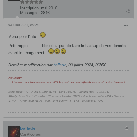
Inscription:
mai 2010
Messages:
2846
03 juillet 2024, 06h30
#2
Merci pour l'info !
Petit rappel ......... N'oubliez pas de faire le backup de vos données
avant le chargement !
Dernière modification par
ballade
,
03 juillet 2024, 06h56
.
Alexandre
L'homme peut être heureux sans réfléchir, mais ne peut réfléchir sans vouloir être heureux !
Nord Stage 4 73 - Nord Electro 6D 61 -
Korg Pa5x 61 - Roland A50 - Cubase 13
Allen@Heath Qu-16 -Yamaha 01V96 vcm - Genelec 1032APM - Genelec 7070 APM - Neumann
KH120 - Alesis Adat HD24 - Motu Midi Express XT Usb - Takamine LTD99
ballade
CarAKoleur