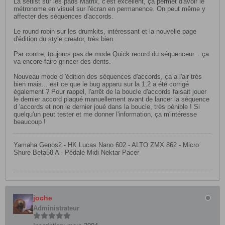
La setlist sur les pads Matrix, c'est excellent, ça permet d'avoir le
métronome en visuel sur l'écran en permanence. On peut même y
affecter des séquences d'accords.
Le round robin sur les drumkits, intéressant et la nouvelle page
d'édition du style creator, très bien.
Par contre, toujours pas de mode Quick record du séquenceur... ça
va encore faire grincer des dents.
Nouveau mode d 'édition des séquences d'accords, ça a l'air très
bien mais... est ce que le bug apparu sur la 1,2 a été corrigé
également ? Pour rappel, l'arrêt de la boucle d'accords faisait jouer
le dernier accord plaqué manuellement avant de lancer la séquence
d 'accords et non le dernier joué dans la boucle, très pénible ! Si
quelqu'un peut tester et me donner l'information, ça m'intéresse
beaucoup !
Yamaha Genos2 - HK Lucas Nano 602 - ALTO ZMX 862 - Micro
Shure Beta58 A - Pédale Midi Nektar Pacer
joche
Administrateur